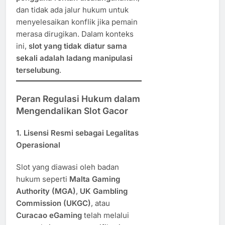
dan tidak ada jalur hukum untuk
menyelesaikan konflik jika pemain
merasa dirugikan. Dalam konteks
ini,
slot yang tidak diatur sama
sekali adalah ladang manipulasi
terselubung
.
Peran Regulasi Hukum dalam
Mengendalikan Slot Gacor
1.
Lisensi Resmi sebagai Legalitas
Operasional
Slot yang diawasi oleh badan
hukum seperti
Malta Gaming
Authority (MGA)
,
UK Gambling
Commission (UKGC)
, atau
Curacao eGaming
telah melalui