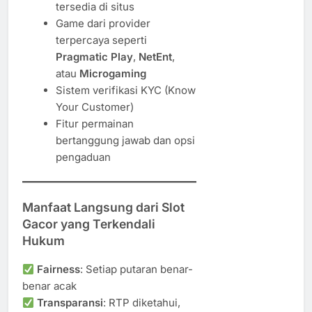
tersedia di situs
Game dari provider
terpercaya seperti
Pragmatic Play
,
NetEnt
,
atau
Microgaming
Sistem verifikasi KYC (Know
Your Customer)
Fitur permainan
bertanggung jawab dan opsi
pengaduan
Manfaat Langsung dari Slot
Gacor yang Terkendali
Hukum
Fairness
: Setiap putaran benar-
benar acak
Transparansi
: RTP diketahui,