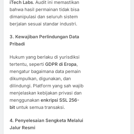
iTech Labs
. Audit ini memastikan
bahwa hasil permainan tidak bisa
dimanipulasi dan seluruh sistem
berjalan sesuai standar industri.
3.
Kewajiban Perlindungan Data
Pribadi
Hukum yang berlaku di yurisdiksi
tertentu, seperti
GDPR di Eropa
,
mengatur bagaimana data pemain
dikumpulkan, digunakan, dan
dilindungi. Platform yang sah wajib
menjelaskan kebijakan privasi dan
menggunakan
enkripsi SSL 256-
bit
untuk semua transaksi.
4.
Penyelesaian Sengketa Melalui
Jalur Resmi