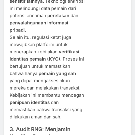
sensitif lainnya
. Teknologi enkripsi
ini melindungi data pemain dari
potensi ancaman
peretasan
dan
penyalahgunaan informasi
pribadi
.
Selain itu, regulasi ketat juga
mewajibkan platform untuk
menerapkan kebijakan
verifikasi
identitas pemain (KYC)
. Proses ini
bertujuan untuk memastikan
bahwa hanya
pemain yang sah
yang dapat mengakses akun
mereka dan melakukan transaksi.
Kebijakan ini membantu mencegah
penipuan identitas
dan
memastikan bahwa transaksi yang
dilakukan aman dan sah.
3. Audit RNG: Menjamin