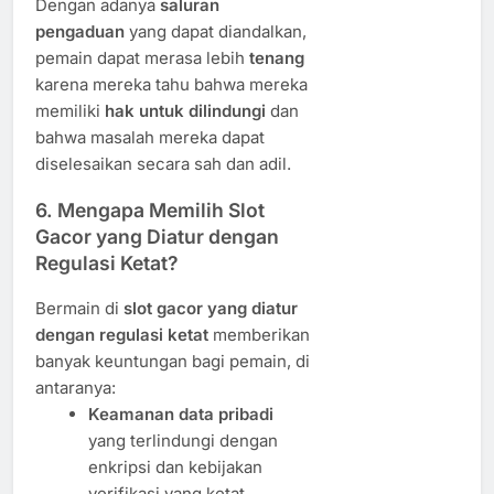
Dengan adanya
saluran
pengaduan
yang dapat diandalkan,
pemain dapat merasa lebih
tenang
karena mereka tahu bahwa mereka
memiliki
hak untuk dilindungi
dan
bahwa masalah mereka dapat
diselesaikan secara sah dan adil.
6. Mengapa Memilih Slot
Gacor yang Diatur dengan
Regulasi Ketat?
Bermain di
slot gacor yang diatur
dengan regulasi ketat
memberikan
banyak keuntungan bagi pemain, di
antaranya:
Keamanan data pribadi
yang terlindungi dengan
enkripsi dan kebijakan
verifikasi yang ketat.