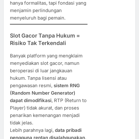
hanya formalitas, tapi fondasi yang
menjamin perlindungan
menyeluruh bagi pemain.
Slot Gacor Tanpa Hukum =
Risiko Tak Terkendali
Banyak platform yang mengklaim
menyediakan slot gacor, namun
beroperasi di luar jangkauan
hukum. Tanpa lisensi atau
pengawasan resmi,
sistem RNG
(Random Number Generator)
dapat dimodifikasi
, RTP (Return to
Player) tidak akurat, dan proses
penarikan kemenangan menjadi
tidak jelas.
Lebih parahnya lagi,
data pribadi
pengguna rentan disalahgunakan
,