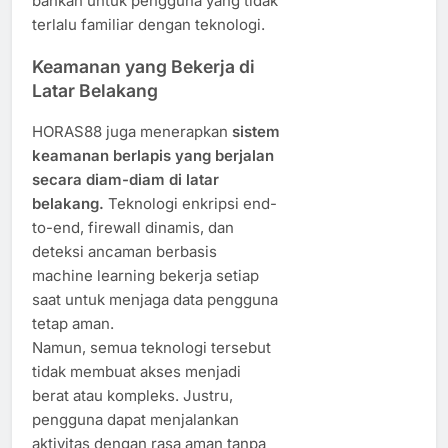
bahkan untuk pengguna yang tidak
terlalu familiar dengan teknologi.
Keamanan yang Bekerja di
Latar Belakang
HORAS88 juga menerapkan
sistem
keamanan berlapis yang berjalan
secara diam-diam di latar
belakang.
Teknologi enkripsi end-
to-end, firewall dinamis, dan
deteksi ancaman berbasis
machine learning bekerja setiap
saat untuk menjaga data pengguna
tetap aman.
Namun, semua teknologi tersebut
tidak membuat akses menjadi
berat atau kompleks. Justru,
pengguna dapat menjalankan
aktivitas dengan rasa aman tanpa