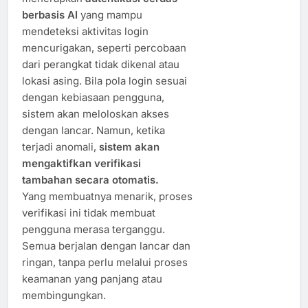
berbasis AI
yang mampu
mendeteksi aktivitas login
mencurigakan, seperti percobaan
dari perangkat tidak dikenal atau
lokasi asing. Bila pola login sesuai
dengan kebiasaan pengguna,
sistem akan meloloskan akses
dengan lancar. Namun, ketika
terjadi anomali,
sistem akan
mengaktifkan verifikasi
tambahan secara otomatis.
Yang membuatnya menarik, proses
verifikasi ini tidak membuat
pengguna merasa terganggu.
Semua berjalan dengan lancar dan
ringan, tanpa perlu melalui proses
keamanan yang panjang atau
membingungkan.