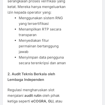
serangkaian proses verifikasi yang
ketat. Mereka hanya mengeluarkan
izin kepada operator yang:
Menggunakan sistem RNG
yang tersertifikasi
Menampilkan RTP secara
transparan
Menyediakan fitur
permainan bertanggung
jawab
Menyimpan data pengguna
secara terenkripsi dan aman
2.
Audit Teknis Berkala oleh
Lembaga Independen
Regulasi mengharuskan slot
menjalani
audit rutin
oleh pihak
ketiga seperti
eCOGRA
,
GLI
, atau