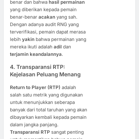
benar dan bahwa
hasil permainan
yang diberikan kepada pemain
benar-benar
acakan
yang sah.
Dengan adanya audit RNG yang
terverifikasi, pemain dapat merasa
lebih
yakin
bahwa permainan yang
mereka ikuti adalah
adil
dan
terjamin keandalannya
.
4. Transparansi RTP:
Kejelasan Peluang Menang
Return to Player (RTP)
adalah
salah satu metrik yang digunakan
untuk menunjukkan seberapa
banyak dari total taruhan yang akan
dibayarkan kembali kepada pemain
dalam jangka panjang.
Transparansi RTP
sangat penting