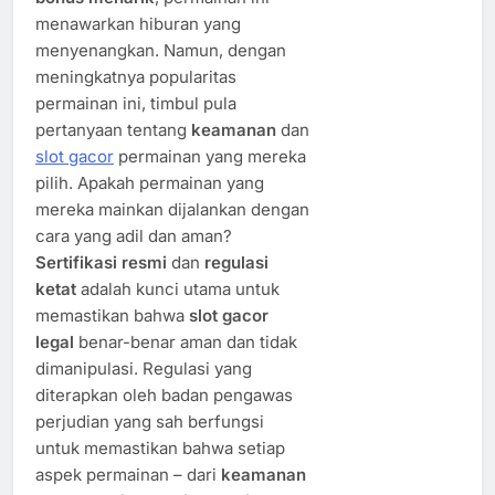
menawarkan hiburan yang
menyenangkan. Namun, dengan
meningkatnya popularitas
permainan ini, timbul pula
pertanyaan tentang
keamanan
dan
slot gacor
permainan yang mereka
pilih. Apakah permainan yang
mereka mainkan dijalankan dengan
cara yang adil dan aman?
Sertifikasi resmi
dan
regulasi
ketat
adalah kunci utama untuk
memastikan bahwa
slot gacor
legal
benar-benar aman dan tidak
dimanipulasi. Regulasi yang
diterapkan oleh badan pengawas
perjudian yang sah berfungsi
untuk memastikan bahwa setiap
aspek permainan – dari
keamanan