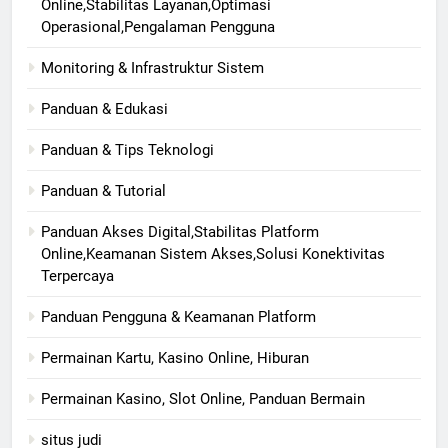
Online,Stabilitas Layanan,Optimasi
Operasional,Pengalaman Pengguna
Monitoring & Infrastruktur Sistem
Panduan & Edukasi
Panduan & Tips Teknologi
Panduan & Tutorial
Panduan Akses Digital,Stabilitas Platform
Online,Keamanan Sistem Akses,Solusi Konektivitas
Terpercaya
Panduan Pengguna & Keamanan Platform
Permainan Kartu, Kasino Online, Hiburan
Permainan Kasino, Slot Online, Panduan Bermain
situs judi