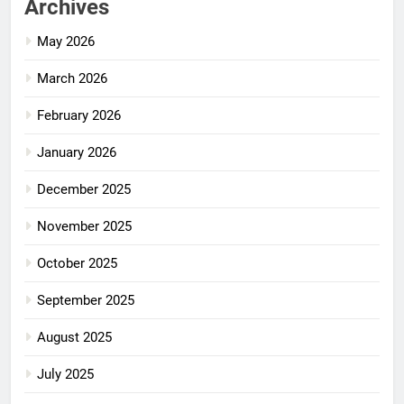
Archives
May 2026
March 2026
February 2026
January 2026
December 2025
November 2025
October 2025
September 2025
August 2025
July 2025