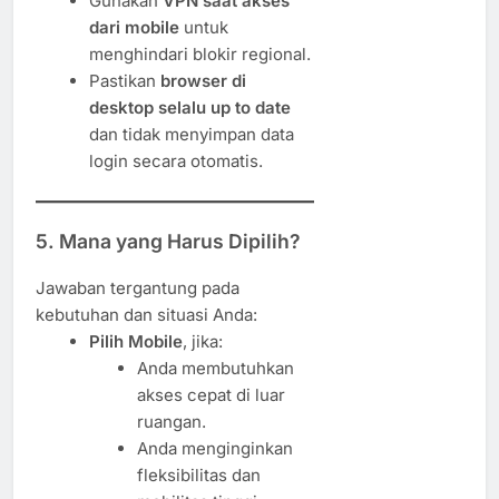
Gunakan
VPN saat akses
dari mobile
untuk
menghindari blokir regional.
Pastikan
browser di
desktop selalu up to date
dan tidak menyimpan data
login secara otomatis.
5. Mana yang Harus Dipilih?
Jawaban tergantung pada
kebutuhan dan situasi Anda:
Pilih Mobile
, jika:
Anda membutuhkan
akses cepat di luar
ruangan.
Anda menginginkan
fleksibilitas dan