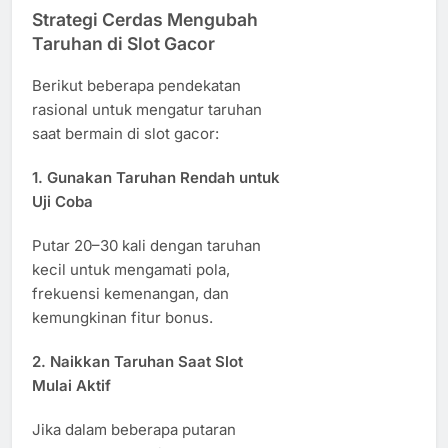
Strategi Cerdas Mengubah
Taruhan di Slot Gacor
Berikut beberapa pendekatan
rasional untuk mengatur taruhan
saat bermain di slot gacor:
1.
Gunakan Taruhan Rendah untuk
Uji Coba
Putar 20–30 kali dengan taruhan
kecil untuk mengamati pola,
frekuensi kemenangan, dan
kemungkinan fitur bonus.
2.
Naikkan Taruhan Saat Slot
Mulai Aktif
Jika dalam beberapa putaran