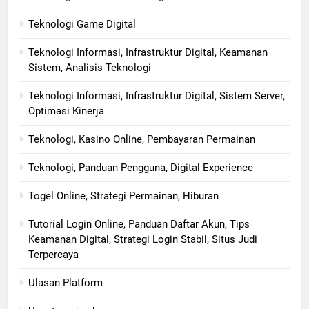
Teknologi Game Digital
Teknologi Informasi, Infrastruktur Digital, Keamanan
Sistem, Analisis Teknologi
Teknologi Informasi, Infrastruktur Digital, Sistem Server,
Optimasi Kinerja
Teknologi, Kasino Online, Pembayaran Permainan
Teknologi, Panduan Pengguna, Digital Experience
Togel Online, Strategi Permainan, Hiburan
Tutorial Login Online, Panduan Daftar Akun, Tips
Keamanan Digital, Strategi Login Stabil, Situs Judi
Terpercaya
Ulasan Platform