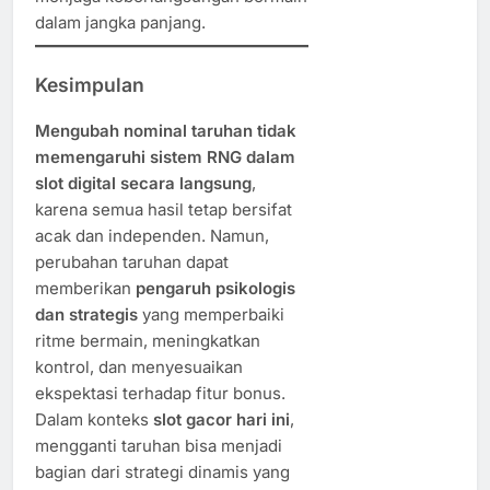
dalam jangka panjang.
Kesimpulan
Mengubah nominal taruhan tidak
memengaruhi sistem RNG dalam
slot digital secara langsung
,
karena semua hasil tetap bersifat
acak dan independen. Namun,
perubahan taruhan dapat
memberikan
pengaruh psikologis
dan strategis
yang memperbaiki
ritme bermain, meningkatkan
kontrol, dan menyesuaikan
ekspektasi terhadap fitur bonus.
Dalam konteks
slot gacor hari ini
,
mengganti taruhan bisa menjadi
bagian dari strategi dinamis yang