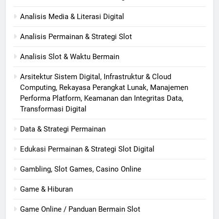
Analisis Media & Literasi Digital
Analisis Permainan & Strategi Slot
Analisis Slot & Waktu Bermain
Arsitektur Sistem Digital, Infrastruktur & Cloud
Computing, Rekayasa Perangkat Lunak, Manajemen
Performa Platform, Keamanan dan Integritas Data,
Transformasi Digital
Data & Strategi Permainan
Edukasi Permainan & Strategi Slot Digital
Gambling, Slot Games, Casino Online
Game & Hiburan
Game Online / Panduan Bermain Slot