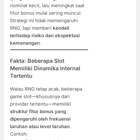
nominal kecil, lalu meningkat saat
fitur bonus mulai sering muncul.
Strategi ini tidak memengaruhi
RNG, tapi memberi
kendali
terhadap risiko dan ekspektasi
kemenangan
.
Fakta: Beberapa Slot
Memiliki Dinamika Internal
Tertentu
Walau RNG tetap acak, beberapa
game slot—khususnya dari
provider tertentu—memiliki
struktur fitur bonus yang
dipengaruhi oleh frekuensi
taruhan atau level taruhan
.
Contoh: