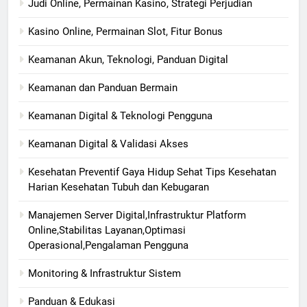
Judi Online, Permainan Kasino, Strategi Perjudian
Kasino Online, Permainan Slot, Fitur Bonus
Keamanan Akun, Teknologi, Panduan Digital
Keamanan dan Panduan Bermain
Keamanan Digital & Teknologi Pengguna
Keamanan Digital & Validasi Akses
Kesehatan Preventif Gaya Hidup Sehat Tips Kesehatan
Harian Kesehatan Tubuh dan Kebugaran
Manajemen Server Digital,Infrastruktur Platform
Online,Stabilitas Layanan,Optimasi
Operasional,Pengalaman Pengguna
Monitoring & Infrastruktur Sistem
Panduan & Edukasi