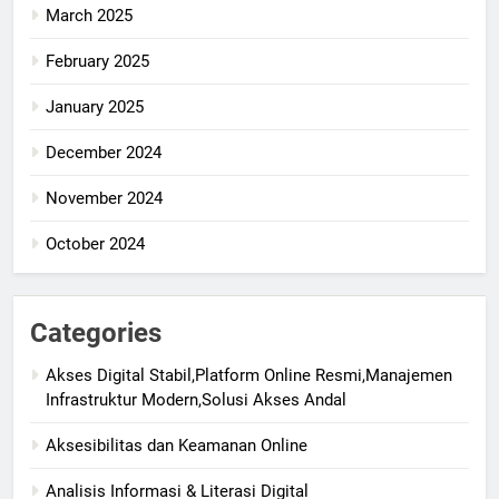
March 2025
February 2025
January 2025
December 2024
November 2024
October 2024
Categories
Akses Digital Stabil,Platform Online Resmi,Manajemen
Infrastruktur Modern,Solusi Akses Andal
Aksesibilitas dan Keamanan Online
Analisis Informasi & Literasi Digital