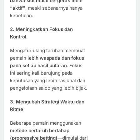
bahwa slot mulai bergerak lebih
“aktif”
, meski sebenarnya hanya
kebetulan.
2.
Meningkatkan Fokus dan
Kontrol
Mengatur ulang taruhan membuat
pemain
lebih waspada dan fokus
pada setiap hasil putaran
. Fokus
ini sering kali berujung pada
keputusan yang lebih rasional dan
pengelolaan saldo yang lebih bijak.
3.
Mengubah Strategi Waktu dan
Ritme
Beberapa pemain menggunakan
metode bertaruh bertahap
(progressive betting)
—dimulai dari