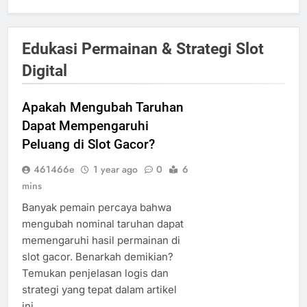
Edukasi Permainan & Strategi Slot
Digital
Apakah Mengubah Taruhan
Dapat Mempengaruhi
Peluang di Slot Gacor?
461466e
1 year ago
0
6
mins
Banyak pemain percaya bahwa
mengubah nominal taruhan dapat
memengaruhi hasil permainan di
slot gacor. Benarkah demikian?
Temukan penjelasan logis dan
strategi yang tepat dalam artikel
ini.