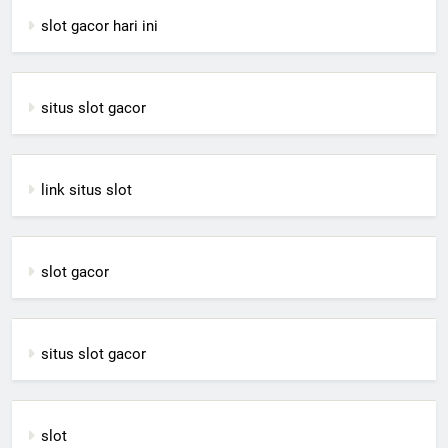
slot gacor hari ini
situs slot gacor
link situs slot
slot gacor
situs slot gacor
slot