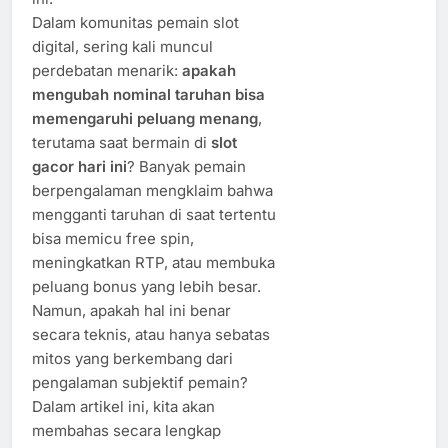
Dalam komunitas pemain slot
digital, sering kali muncul
perdebatan menarik:
apakah
mengubah nominal taruhan bisa
memengaruhi peluang menang
,
terutama saat bermain di
slot
gacor hari ini
? Banyak pemain
berpengalaman mengklaim bahwa
mengganti taruhan di saat tertentu
bisa memicu free spin,
meningkatkan RTP, atau membuka
peluang bonus yang lebih besar.
Namun, apakah hal ini benar
secara teknis, atau hanya sebatas
mitos yang berkembang dari
pengalaman subjektif pemain?
Dalam artikel ini, kita akan
membahas secara lengkap