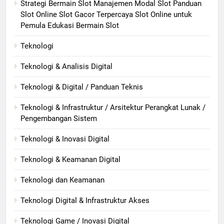
Strategi Bermain Slot Manajemen Modal Slot Panduan
Slot Online Slot Gacor Terpercaya Slot Online untuk
Pemula Edukasi Bermain Slot
Teknologi
Teknologi & Analisis Digital
Teknologi & Digital / Panduan Teknis
Teknologi & Infrastruktur / Arsitektur Perangkat Lunak /
Pengembangan Sistem
Teknologi & Inovasi Digital
Teknologi & Keamanan Digital
Teknologi dan Keamanan
Teknologi Digital & Infrastruktur Akses
Teknologi Game / Inovasi Digital