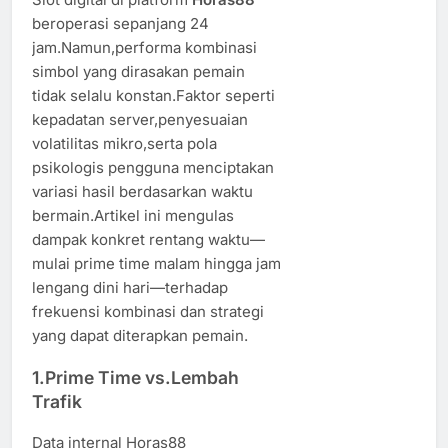
beroperasi sepanjang 24
jam.Namun,performa kombinasi
simbol yang dirasakan pemain
tidak selalu konstan.Faktor seperti
kepadatan server,penyesuaian
volatilitas mikro,serta pola
psikologis pengguna menciptakan
variasi hasil berdasarkan waktu
bermain.Artikel ini mengulas
dampak konkret rentang waktu—
mulai prime time malam hingga jam
lengang dini hari—terhadap
frekuensi kombinasi dan strategi
yang dapat diterapkan pemain.
1.Prime Time vs.Lembah
Trafik
Data internal Horas88