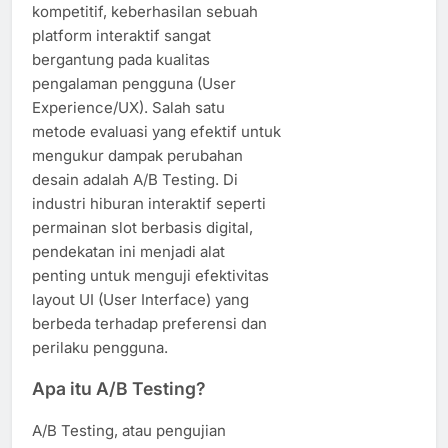
kompetitif, keberhasilan sebuah
platform interaktif sangat
bergantung pada kualitas
pengalaman pengguna (User
Experience/UX). Salah satu
metode evaluasi yang efektif untuk
mengukur dampak perubahan
desain adalah A/B Testing. Di
industri hiburan interaktif seperti
permainan slot berbasis digital,
pendekatan ini menjadi alat
penting untuk menguji efektivitas
layout UI (User Interface) yang
berbeda terhadap preferensi dan
perilaku pengguna.
Apa itu A/B Testing?
A/B Testing, atau pengujian