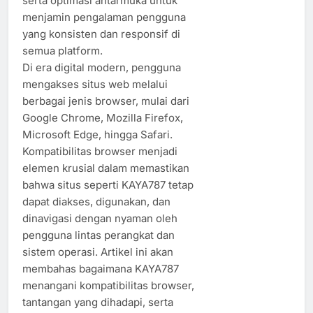
serta optimasi antarmuka untuk
menjamin pengalaman pengguna
yang konsisten dan responsif di
semua platform.
Di era digital modern, pengguna
mengakses situs web melalui
berbagai jenis browser, mulai dari
Google Chrome, Mozilla Firefox,
Microsoft Edge, hingga Safari.
Kompatibilitas browser menjadi
elemen krusial dalam memastikan
bahwa situs seperti KAYA787 tetap
dapat diakses, digunakan, dan
dinavigasi dengan nyaman oleh
pengguna lintas perangkat dan
sistem operasi. Artikel ini akan
membahas bagaimana KAYA787
menangani kompatibilitas browser,
tantangan yang dihadapi, serta