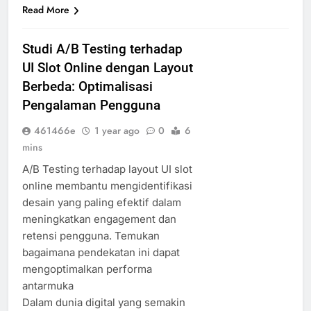
Read More
Studi A/B Testing terhadap
UI Slot Online dengan Layout
Berbeda: Optimalisasi
Pengalaman Pengguna
461466e
1 year ago
0
6
mins
A/B Testing terhadap layout UI slot
online membantu mengidentifikasi
desain yang paling efektif dalam
meningkatkan engagement dan
retensi pengguna. Temukan
bagaimana pendekatan ini dapat
mengoptimalkan performa
antarmuka
Dalam dunia digital yang semakin