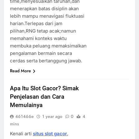
time,menyesuaikan taruhan,dan
menerapkan batas disiplin akan
lebih mampu menavigasi fluktuasi
harian.Terlepas dari jam
pilihan,RNG tetap acak;namun
memahami konteks waktu
membuka peluang memaksimalkan
pengalaman bermain secara
cerdas serta bertanggung jawab.
Read More
Apa Itu Slot Gacor? Simak
Penjelasan dan Cara
Memulainya
461466e
1 year ago
0
4
mins
Kenali arti
situs slot gacor
,