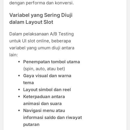
dengan performa dan konversi.
Variabel yang Sering Diuji
dalam Layout Slot
Dalam pelaksanaan A/B Testing
untuk UI slot online, beberapa
variabel yang umum diuji antara
lain:
Penempatan tombol utama
(spin, auto, atau bet)
Gaya visual dan warna
tema
Layout simbol dan reel
Keterpaduan antara
animasi dan suara
Navigasi menu atau
informasi saldo dan riwayat
putaran