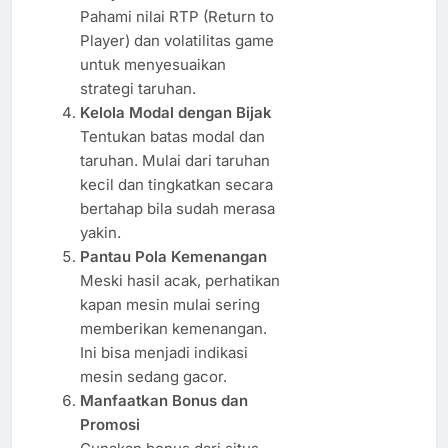
Pahami nilai RTP (Return to
Player) dan volatilitas game
untuk menyesuaikan
strategi taruhan.
Kelola Modal dengan Bijak
Tentukan batas modal dan
taruhan. Mulai dari taruhan
kecil dan tingkatkan secara
bertahap bila sudah merasa
yakin.
Pantau Pola Kemenangan
Meski hasil acak, perhatikan
kapan mesin mulai sering
memberikan kemenangan.
Ini bisa menjadi indikasi
mesin sedang gacor.
Manfaatkan Bonus dan
Promosi