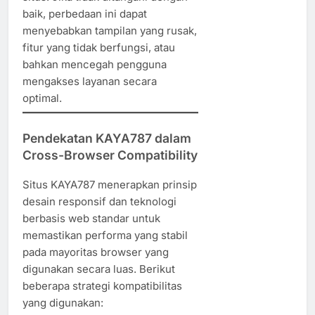
baik, perbedaan ini dapat
menyebabkan tampilan yang rusak,
fitur yang tidak berfungsi, atau
bahkan mencegah pengguna
mengakses layanan secara
optimal.
Pendekatan KAYA787 dalam
Cross-Browser Compatibility
Situs KAYA787 menerapkan prinsip
desain responsif dan teknologi
berbasis web standar untuk
memastikan performa yang stabil
pada mayoritas browser yang
digunakan secara luas. Berikut
beberapa strategi kompatibilitas
yang digunakan: