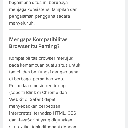
bagaimana situs ini berupaya
menjaga konsistensi tampilan dan
pengalaman pengguna secara
menyeluruh.
Mengapa Kompatibilitas
Browser Itu Penting?
Kompatibilitas browser merujuk
pada kemampuan suatu situs untuk
tampil dan berfungsi dengan benar
di berbagai peramban web.
Perbedaan mesin rendering
(seperti Blink di Chrome dan
WebKit di Safari) dapat
menyebabkan perbedaan
interpretasi terhadap HTML, CSS,
dan JavaScript yang digunakan
situs. Jika tidak ditangani dengan