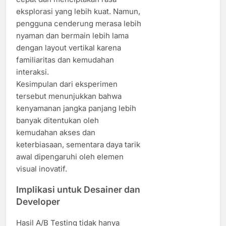
eksplorasi yang lebih kuat. Namun,
pengguna cenderung merasa lebih
nyaman dan bermain lebih lama
dengan layout vertikal karena
familiaritas dan kemudahan
interaksi.
Kesimpulan dari eksperimen
tersebut menunjukkan bahwa
kenyamanan jangka panjang lebih
banyak ditentukan oleh
kemudahan akses dan
keterbiasaan, sementara daya tarik
awal dipengaruhi oleh elemen
visual inovatif.
Implikasi untuk Desainer dan
Developer
Hasil A/B Testing tidak hanya