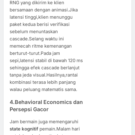
RNG yang dikirim ke klien
bersamaan dengan animasi.Jika
latensi tinggi,klien menunggu
paket kedua berisi verifikasi
sebelum menuntaskan
cascade.Selang waktu ini
memecah ritme kemenangan
berturut-turut.Pada jam
sepi,latensi stabil di bawah 120 ms
sehingga efek cascade berlanjut
tanpa jeda visual.Hasilnya,rantai
kombinasi terasa lebih panjang
walau peluang matematis sama.
4.Behavioral Economics dan
Persepsi Gacor
Jam bermain juga memengaruhi
state kognitif
pemain.Malam hari