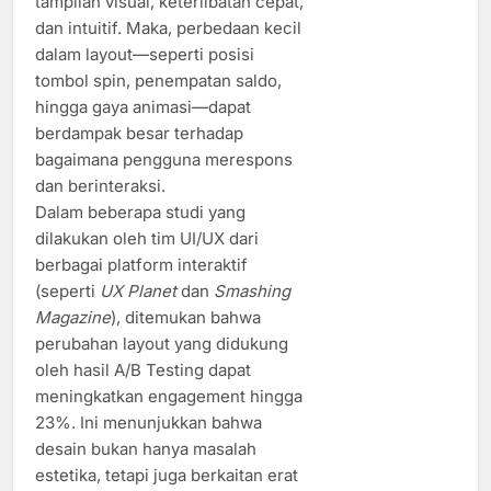
tampilan visual, keterlibatan cepat,
dan intuitif. Maka, perbedaan kecil
dalam layout—seperti posisi
tombol spin, penempatan saldo,
hingga gaya animasi—dapat
berdampak besar terhadap
bagaimana pengguna merespons
dan berinteraksi.
Dalam beberapa studi yang
dilakukan oleh tim UI/UX dari
berbagai platform interaktif
(seperti
UX Planet
dan
Smashing
Magazine
), ditemukan bahwa
perubahan layout yang didukung
oleh hasil A/B Testing dapat
meningkatkan engagement hingga
23%. Ini menunjukkan bahwa
desain bukan hanya masalah
estetika, tetapi juga berkaitan erat