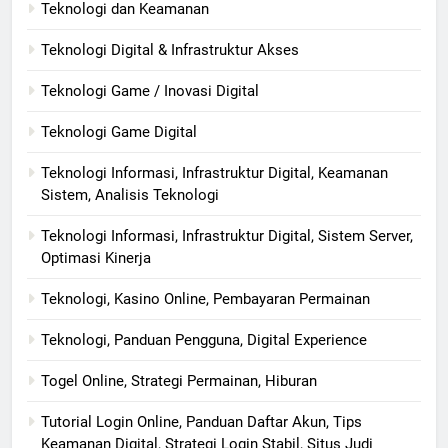
Teknologi dan Keamanan
Teknologi Digital & Infrastruktur Akses
Teknologi Game / Inovasi Digital
Teknologi Game Digital
Teknologi Informasi, Infrastruktur Digital, Keamanan
Sistem, Analisis Teknologi
Teknologi Informasi, Infrastruktur Digital, Sistem Server,
Optimasi Kinerja
Teknologi, Kasino Online, Pembayaran Permainan
Teknologi, Panduan Pengguna, Digital Experience
Togel Online, Strategi Permainan, Hiburan
Tutorial Login Online, Panduan Daftar Akun, Tips
Keamanan Digital, Strategi Login Stabil, Situs Judi