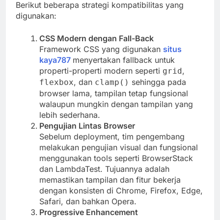
Berikut beberapa strategi kompatibilitas yang
digunakan:
CSS Modern dengan Fall-Back
Framework CSS yang digunakan
situs
kaya787
menyertakan fallback untuk
properti-properti modern seperti
,
grid
, dan
sehingga pada
flexbox
clamp()
browser lama, tampilan tetap fungsional
walaupun mungkin dengan tampilan yang
lebih sederhana.
Pengujian Lintas Browser
Sebelum deployment, tim pengembang
melakukan pengujian visual dan fungsional
menggunakan tools seperti BrowserStack
dan LambdaTest. Tujuannya adalah
memastikan tampilan dan fitur bekerja
dengan konsisten di Chrome, Firefox, Edge,
Safari, dan bahkan Opera.
Progressive Enhancement