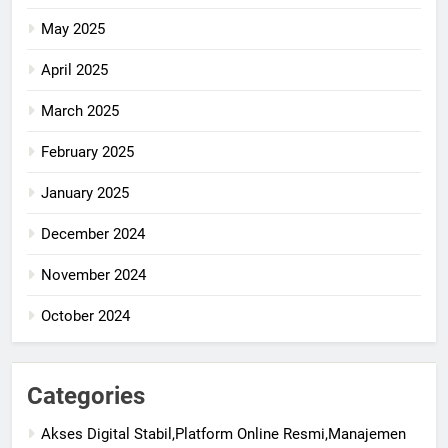
May 2025
April 2025
March 2025
February 2025
January 2025
December 2024
November 2024
October 2024
Categories
Akses Digital Stabil,Platform Online Resmi,Manajemen