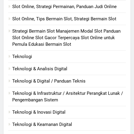
Slot Online, Strategi Permainan, Panduan Judi Online
Slot Online, Tips Bermain Slot, Strategi Bermain Slot
Strategi Bermain Slot Manajemen Modal Slot Panduan
Slot Online Slot Gacor Terpercaya Slot Online untuk
Pemula Edukasi Bermain Slot
Teknologi
Teknologi & Analisis Digital
Teknologi & Digital / Panduan Teknis
Teknologi & Infrastruktur / Arsitektur Perangkat Lunak /
Pengembangan Sistem
Teknologi & Inovasi Digital
Teknologi & Keamanan Digital