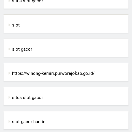
situs slot gacor
slot
slot gacor
https://winong-kemiri.purworejokab.go.id/
situs slot gacor
slot gacor hari ini