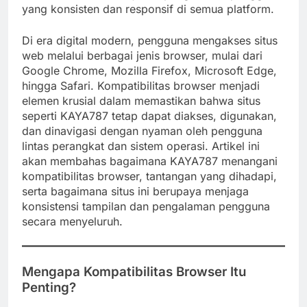
yang konsisten dan responsif di semua platform.
Di era digital modern, pengguna mengakses situs
web melalui berbagai jenis browser, mulai dari
Google Chrome, Mozilla Firefox, Microsoft Edge,
hingga Safari. Kompatibilitas browser menjadi
elemen krusial dalam memastikan bahwa situs
seperti KAYA787 tetap dapat diakses, digunakan,
dan dinavigasi dengan nyaman oleh pengguna
lintas perangkat dan sistem operasi. Artikel ini
akan membahas bagaimana KAYA787 menangani
kompatibilitas browser, tantangan yang dihadapi,
serta bagaimana situs ini berupaya menjaga
konsistensi tampilan dan pengalaman pengguna
secara menyeluruh.
Mengapa Kompatibilitas Browser Itu
Penting?