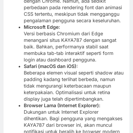
dengan Chrome. Namun, ada sedikit
perbedaan pada rendering font dan animasi
CSS tertentu, meskipun tidak mengganggu
pengalaman pengguna secara keseluruhan.
Microsoft Edge:
Versi berbasis Chromium dari Edge
menangani situs KAYA787 dengan sangat
baik. Bahkan, performanya stabil saat
membuka tab-tab interaktif seperti form
login atau dashboard pengguna.
Safari (macOS dan iOS):
Beberapa elemen visual seperti shadow atau
padding kadang terlihat berbeda, namun
tidak mengurangi keterbacaan maupun
keterpakaian. Optimalisasi untuk retina
display juga telah dipertimbangkan.
Browser Lama (Internet Explorer):
Dukungan untuk Internet Explorer
dihentikan. Bagi pengguna yang mengakses
KAYA787 dari browser ini, akan muncul
notifikasi untuk beralih ke browser modern