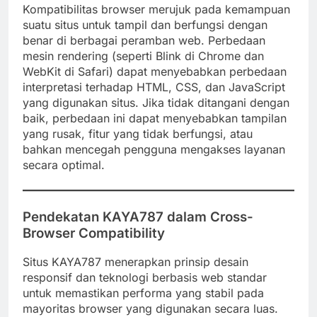
Kompatibilitas browser merujuk pada kemampuan
suatu situs untuk tampil dan berfungsi dengan
benar di berbagai peramban web. Perbedaan
mesin rendering (seperti Blink di Chrome dan
WebKit di Safari) dapat menyebabkan perbedaan
interpretasi terhadap HTML, CSS, dan JavaScript
yang digunakan situs. Jika tidak ditangani dengan
baik, perbedaan ini dapat menyebabkan tampilan
yang rusak, fitur yang tidak berfungsi, atau
bahkan mencegah pengguna mengakses layanan
secara optimal.
Pendekatan KAYA787 dalam Cross-
Browser Compatibility
Situs KAYA787 menerapkan prinsip desain
responsif dan teknologi berbasis web standar
untuk memastikan performa yang stabil pada
mayoritas browser yang digunakan secara luas.