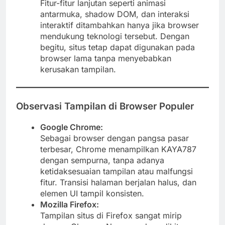
Fitur-fitur lanjutan seperti animasi
antarmuka, shadow DOM, dan interaksi
interaktif ditambahkan hanya jika browser
mendukung teknologi tersebut. Dengan
begitu, situs tetap dapat digunakan pada
browser lama tanpa menyebabkan
kerusakan tampilan.
Observasi Tampilan di Browser Populer
Google Chrome:
Sebagai browser dengan pangsa pasar
terbesar, Chrome menampilkan KAYA787
dengan sempurna, tanpa adanya
ketidaksesuaian tampilan atau malfungsi
fitur. Transisi halaman berjalan halus, dan
elemen UI tampil konsisten.
Mozilla Firefox:
Tampilan situs di Firefox sangat mirip