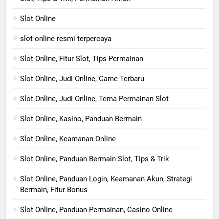
Slot Online
slot online resmi terpercaya
Slot Online, Fitur Slot, Tips Permainan
Slot Online, Judi Online, Game Terbaru
Slot Online, Judi Online, Tema Permainan Slot
Slot Online, Kasino, Panduan Bermain
Slot Online, Keamanan Online
Slot Online, Panduan Bermain Slot, Tips & Trik
Slot Online, Panduan Login, Keamanan Akun, Strategi
Bermain, Fitur Bonus
Slot Online, Panduan Permainan, Casino Online