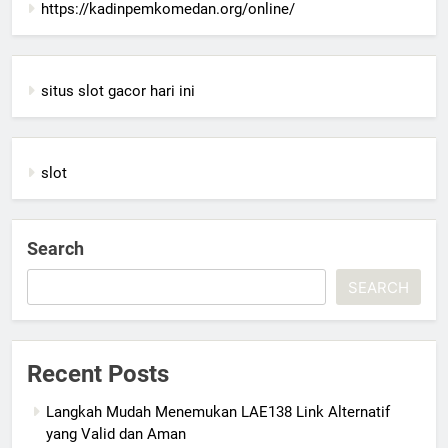
https://kadinpemkomedan.org/online/
situs slot gacor hari ini
slot
Search
SEARCH
Recent Posts
Langkah Mudah Menemukan LAE138 Link Alternatif
yang Valid dan Aman