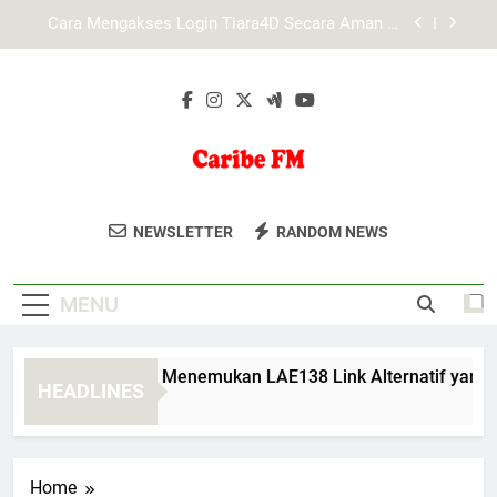
Skip
Cara Mengakses Login Tiara4D Secara Aman di
Platform Resmi
to
Peran Media Teknologi dalam Mendorong Inovasi
content
di Era Digital
Studi Struktur Teknologi Digital pada Lebah4D:
Fondasi Infrastruktur dan Arsitektur Sistem
Modern
Langkah Mudah Menemukan LAE138 Link
Alternatif yang Valid dan Aman
Caribe FM
Cara Mengakses Login Tiara4D Secara Aman di
Nikmati Musik Terbaik Dari Karibia
Platform Resmi
NEWSLETTER
RANDOM NEWS
Bersama Caribe FM, Stasiun Radio Yang
Peran Media Teknologi dalam Mendorong Inovasi
di Era Digital
Menghadirkan Beragam Genre Musik.
MENU
Studi Struktur Teknologi Digital pada Lebah4D:
Fondasi Infrastruktur dan Arsitektur Sistem
Modern
Langkah Mudah Menemukan LAE138 Link Alternatif yang Val
HEADLINES
3 Months Ago
Home