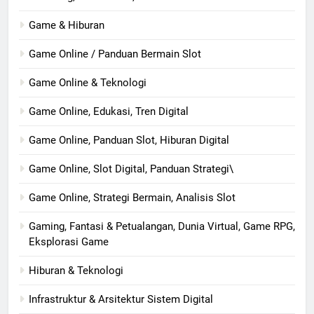
Game & Hiburan
Game Online / Panduan Bermain Slot
Game Online & Teknologi
Game Online, Edukasi, Tren Digital
Game Online, Panduan Slot, Hiburan Digital
Game Online, Slot Digital, Panduan Strategi\
Game Online, Strategi Bermain, Analisis Slot
Gaming, Fantasi & Petualangan, Dunia Virtual, Game RPG,
Eksplorasi Game
Hiburan & Teknologi
Infrastruktur & Arsitektur Sistem Digital