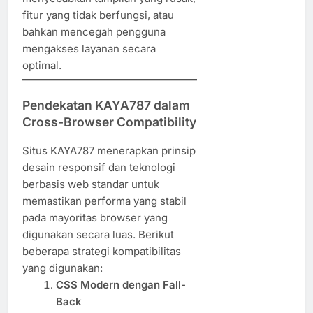
fitur yang tidak berfungsi, atau
bahkan mencegah pengguna
mengakses layanan secara
optimal.
Pendekatan KAYA787 dalam
Cross-Browser Compatibility
Situs KAYA787 menerapkan prinsip
desain responsif dan teknologi
berbasis web standar untuk
memastikan performa yang stabil
pada mayoritas browser yang
digunakan secara luas. Berikut
beberapa strategi kompatibilitas
yang digunakan:
CSS Modern dengan Fall-
Back