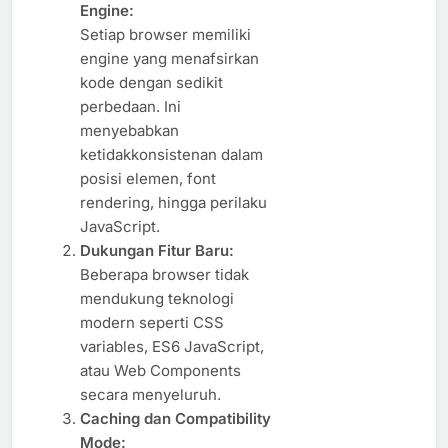
Engine:
Setiap browser memiliki
engine yang menafsirkan
kode dengan sedikit
perbedaan. Ini
menyebabkan
ketidakkonsistenan dalam
posisi elemen, font
rendering, hingga perilaku
JavaScript.
Dukungan Fitur Baru:
Beberapa browser tidak
mendukung teknologi
modern seperti CSS
variables, ES6 JavaScript,
atau Web Components
secara menyeluruh.
Caching dan Compatibility
Mode: