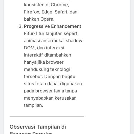
konsisten di Chrome,
Firefox, Edge, Safari, dan
bahkan Opera.
Progressive Enhancement
Fitur-fitur lanjutan seperti
animasi antarmuka, shadow
DOM, dan interaksi
interaktif ditambahkan
hanya jika browser
mendukung teknologi
tersebut. Dengan begitu,
situs tetap dapat digunakan
pada browser lama tanpa
menyebabkan kerusakan
tampilan.
Observasi Tampilan di
Browser Populer