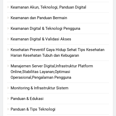
Keamanan Akun, Teknologi, Panduan Digital
Keamanan dan Panduan Bermain
Keamanan Digital & Teknologi Pengguna
Keamanan Digital & Validasi Akses
Kesehatan Preventif Gaya Hidup Sehat Tips Kesehatan
Harian Kesehatan Tubuh dan Kebugaran
Manajemen Server Digital,Infrastruktur Platform
Online,Stabilitas Layanan,Optimasi
Operasional,Pengalaman Pengguna
Monitoring & Infrastruktur Sistem
Panduan & Edukasi
Panduan & Tips Teknologi