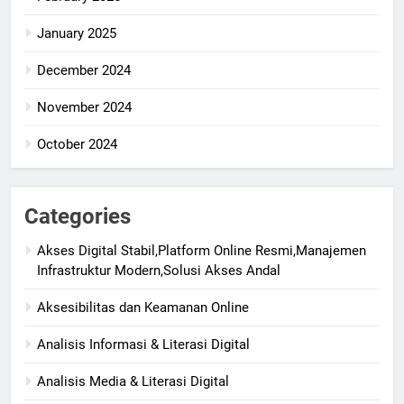
January 2025
December 2024
November 2024
October 2024
Categories
Akses Digital Stabil,Platform Online Resmi,Manajemen
Infrastruktur Modern,Solusi Akses Andal
Aksesibilitas dan Keamanan Online
Analisis Informasi & Literasi Digital
Analisis Media & Literasi Digital