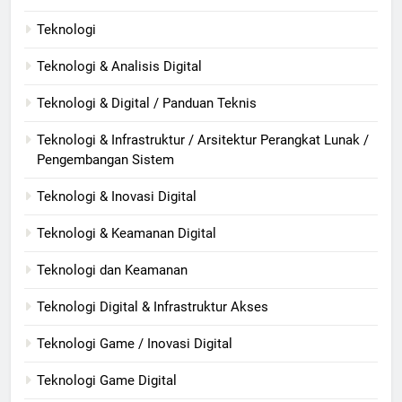
Teknologi
Teknologi & Analisis Digital
Teknologi & Digital / Panduan Teknis
Teknologi & Infrastruktur / Arsitektur Perangkat Lunak /
Pengembangan Sistem
Teknologi & Inovasi Digital
Teknologi & Keamanan Digital
Teknologi dan Keamanan
Teknologi Digital & Infrastruktur Akses
Teknologi Game / Inovasi Digital
Teknologi Game Digital