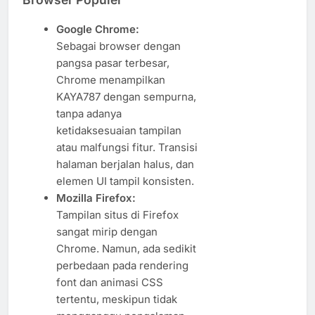
Google Chrome:
Sebagai browser dengan
pangsa pasar terbesar,
Chrome menampilkan
KAYA787 dengan sempurna,
tanpa adanya
ketidaksesuaian tampilan
atau malfungsi fitur. Transisi
halaman berjalan halus, dan
elemen UI tampil konsisten.
Mozilla Firefox:
Tampilan situs di Firefox
sangat mirip dengan
Chrome. Namun, ada sedikit
perbedaan pada rendering
font dan animasi CSS
tertentu, meskipun tidak