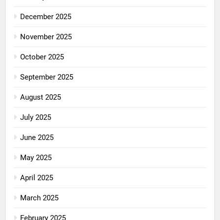
December 2025
November 2025
October 2025
September 2025
August 2025
July 2025
June 2025
May 2025
April 2025
March 2025
February 2025