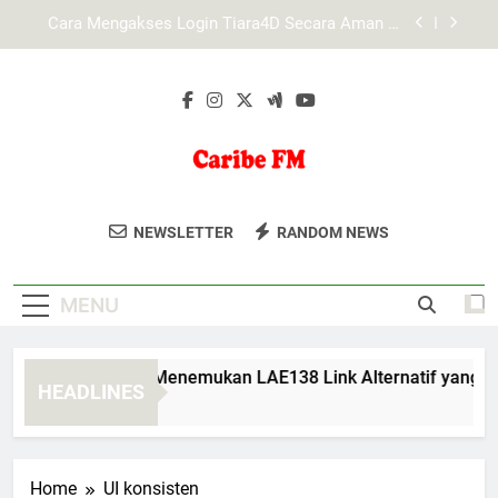
Skip
Peran Media Teknologi dalam Mendorong Inovasi
to
di Era Digital
content
Studi Struktur Teknologi Digital pada Lebah4D:
Fondasi Infrastruktur dan Arsitektur Sistem
Modern
Langkah Mudah Menemukan LAE138 Link
Alternatif yang Valid dan Aman
Cara Mengakses Login Tiara4D Secara Aman di
Platform Resmi
Caribe FM
Nikmati Musik Terbaik Dari Karibia
Peran Media Teknologi dalam Mendorong Inovasi
NEWSLETTER
RANDOM NEWS
di Era Digital
Bersama Caribe FM, Stasiun Radio Yang
Studi Struktur Teknologi Digital pada Lebah4D:
Menghadirkan Beragam Genre Musik.
Fondasi Infrastruktur dan Arsitektur Sistem
MENU
Modern
angkah Mudah Menemukan LAE138 Link Alternatif yang Vali
HEADLINES
 Months Ago
Home
UI konsisten