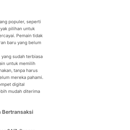
ang populer, seperti
yak pilihan untuk
rcayai. Pemain tidak
ran baru yang belum
n yang sudah terbiasa
ain untuk memilih
nakan, tanpa harus
belum mereka pahami.
ompet digital
ebih mudah diterima
 Bertransaksi