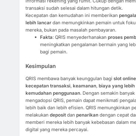
informasi rekening yang rumit. Cukup dengan mem
transaksi sudah selesai dalam hitungan detik.
Kecepatan dan kemudahan ini memberikan
pengal
lebih lancar
dan memungkinkan pemain untuk foku
mereka, bukan pada masalah pembayaran.
Fakta
: QRIS menyederhanakan
proses pem
meningkatkan pengalaman bermain yang le
bagi pemain.
Kesimpulan
QRIS membawa banyak keunggulan bagi
slot online
kecepatan transaksi
,
keamanan
,
biaya yang lebih
kemudahan penggunaan
. Dengan semakin banyak 
mengadopsi QRIS, pemain dapat menikmati pengal
lebih baik dan lebih efisien. QRIS memungkinkan p
melakukan
deposit
dan
penarikan
dengan cepat dan
memberi mereka lebih banyak kebebasan dalam mem
digital yang mereka percayai.