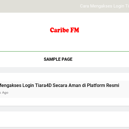
Cara Mengakses Login Ti
Peran Media Teknologi d
Studi Struktur Teknologi Digital pada Lebah4D: Fondasi Infr
ibe FM
Langkah Mudah Menemukan LAE138 
usik Terbaik Dari Karibia Bersama Caribe FM, Stasiun Radio 
Cara Mengakses Login Ti
SAMPLE PAGE
Peran Media Teknologi d
Studi Struktur Teknologi Digital pada Lebah4D: Fondasi Infr
gin Tiara4D Secara Aman di Platform Resmi
Peran Med
5 Months Ag