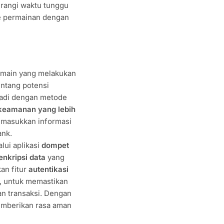
angi waktu tunggu
e permainan dengan
pemain yang melakukan
entang potensi
rjadi dengan metode
keamanan yang lebih
emasukkan informasi
ank.
ui aplikasi
dompet
enkripsi data
yang
an fitur
autentikasi
, untuk memastikan
n transaksi. Dengan
emberikan rasa aman