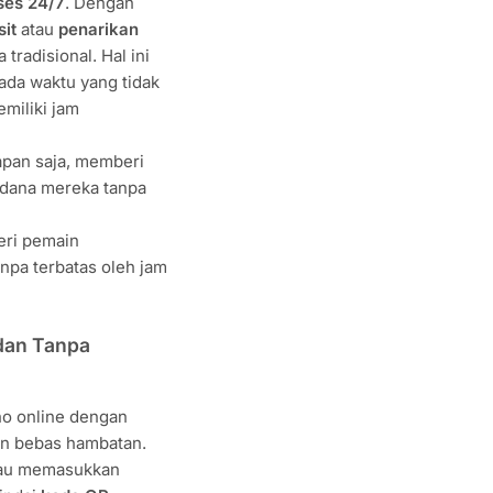
ses 24/7
. Dengan
it
atau
penarikan
tradisional. Hal ini
ada waktu yang tidak
emiliki jam
apan saja, memberi
dana mereka tanpa
eri pemain
tanpa terbatas oleh jam
dan Tanpa
no online dengan
an bebas hambatan.
atau memasukkan