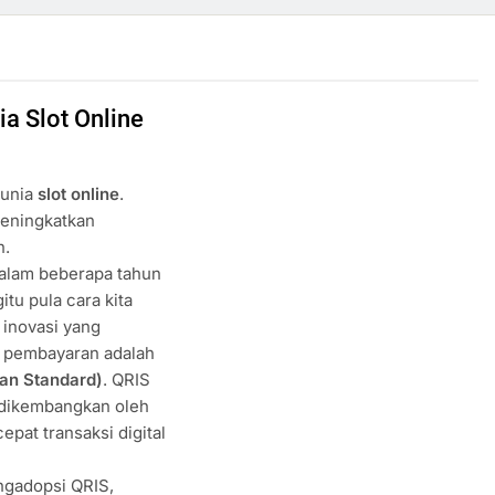
a Slot Online
dunia
slot online
.
meningkatkan
n.
alam beberapa tahun
tu pula cara kita
u inovasi yang
 pembayaran adalah
an Standard)
. QRIS
dikembangkan oleh
t transaksi digital
ngadopsi QRIS,