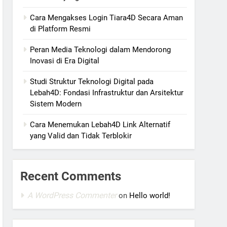
Cara Mengakses Login Tiara4D Secara Aman
di Platform Resmi
Peran Media Teknologi dalam Mendorong
Inovasi di Era Digital
Studi Struktur Teknologi Digital pada
Lebah4D: Fondasi Infrastruktur dan Arsitektur
Sistem Modern
Cara Menemukan Lebah4D Link Alternatif
yang Valid dan Tidak Terblokir
Recent Comments
A WordPress Commenter
on
Hello world!