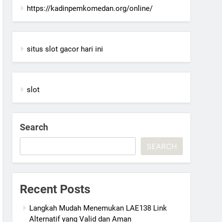
https://kadinpemkomedan.org/online/
situs slot gacor hari ini
slot
Search
SEARCH
Recent Posts
Langkah Mudah Menemukan LAE138 Link
Alternatif yang Valid dan Aman