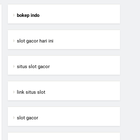
bokep indo
slot gacor hari ini
situs slot gacor
link situs slot
slot gacor