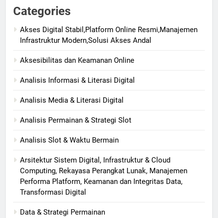
Categories
Akses Digital Stabil,Platform Online Resmi,Manajemen
Infrastruktur Modern,Solusi Akses Andal
Aksesibilitas dan Keamanan Online
Analisis Informasi & Literasi Digital
Analisis Media & Literasi Digital
Analisis Permainan & Strategi Slot
Analisis Slot & Waktu Bermain
Arsitektur Sistem Digital, Infrastruktur & Cloud
Computing, Rekayasa Perangkat Lunak, Manajemen
Performa Platform, Keamanan dan Integritas Data,
Transformasi Digital
Data & Strategi Permainan