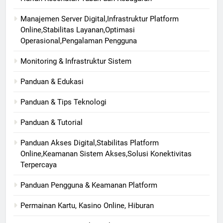
Manajemen Server Digital,Infrastruktur Platform
Online,Stabilitas Layanan,Optimasi
Operasional,Pengalaman Pengguna
Monitoring & Infrastruktur Sistem
Panduan & Edukasi
Panduan & Tips Teknologi
Panduan & Tutorial
Panduan Akses Digital,Stabilitas Platform
Online,Keamanan Sistem Akses,Solusi Konektivitas
Terpercaya
Panduan Pengguna & Keamanan Platform
Permainan Kartu, Kasino Online, Hiburan