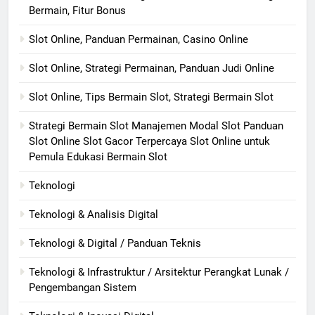
Bermain, Fitur Bonus
Slot Online, Panduan Permainan, Casino Online
Slot Online, Strategi Permainan, Panduan Judi Online
Slot Online, Tips Bermain Slot, Strategi Bermain Slot
Strategi Bermain Slot Manajemen Modal Slot Panduan
Slot Online Slot Gacor Terpercaya Slot Online untuk
Pemula Edukasi Bermain Slot
Teknologi
Teknologi & Analisis Digital
Teknologi & Digital / Panduan Teknis
Teknologi & Infrastruktur / Arsitektur Perangkat Lunak /
Pengembangan Sistem