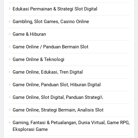
Edukasi Permainan & Strategi Slot Digital
Gambling, Slot Games, Casino Online
Game & Hiburan
Game Online / Panduan Bermain Slot
Game Online & Teknologi
Game Online, Edukasi, Tren Digital
Game Online, Panduan Slot, Hiburan Digital
Game Online, Slot Digital, Panduan Strategi\
Game Online, Strategi Bermain, Analisis Slot
Gaming, Fantasi & Petualangan, Dunia Virtual, Game RPG,
Eksplorasi Game