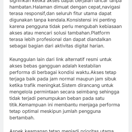
signifikan ketika akses dapat berjalan lancar tanpa
hambatan.Halaman dimuat dengan cepat,navigasi
terasa responsif,dan seluruh fitur utama dapat
digunakan tanpa kendala.Konsistensi ini penting
karena pengguna tidak perlu mengubah kebiasaan
akses atau mencari solusi tambahan.Platform
terasa lebih profesional dan dapat diandalkan
sebagai bagian dari aktivitas digital harian.
Keunggulan lain dari link alternatif resmi untuk
akses bebas gangguan adalah kestabilan
performa di berbagai kondisi waktu.Akses tetap
terjaga baik pada jam normal maupun jam sibuk
ketika trafik meningkat.Sistem dirancang untuk
mengelola permintaan secara seimbang sehingga
tidak terjadi penumpukan beban pada satu
titik.Kemampuan ini membantu menjaga performa
tetap optimal meskipun jumlah pengguna
bertambah.
Aspek keamanan tetap menjadi prioritas utama