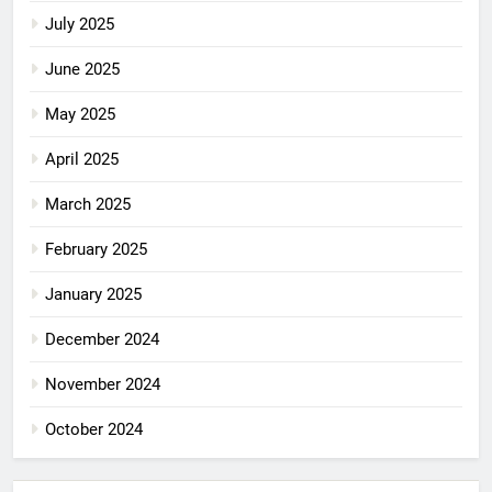
July 2025
June 2025
May 2025
April 2025
March 2025
February 2025
January 2025
December 2024
November 2024
October 2024