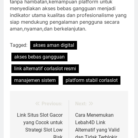
tanpa hambatan,kemampuan platform untuk
menyediakan akses bebas gangguan menjadi
indikator utama kualitas dan profesionalisme yang
siap mendukung pengalaman pengguna secara
aman,nyaman,dan berkelanjutan.
Tagged:
akses aman digital
akses bebas gangguan
link alternatif corlaslot resmi
manajemen sistem
platform stabil corlaslot
Previous:
Next:
Post
navigation
Link Situs Slot Gacor
Cara Menemukan
yang Cocok untuk
Lebah4D Link
Strategi Slot Low
Alternatif yang Valid
Risk
dan Tidak Terblokir