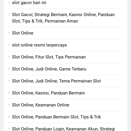
slot gacor hari ini
Slot Gacor, Strategi Bermain, Kasino Online, Panduan
Slot, Tips & Trik, Permainan Aman
Slot Online
slot online resmi terpercaya
Slot Online, Fitur Slot, Tips Permainan
Slot Online, Judi Online, Game Terbaru
Slot Online, Judi Online, Tema Permainan Slot
Slot Online, Kasino, Panduan Bermain
Slot Online, Keamanan Online
Slot Online, Panduan Bermain Slot, Tips & Trik
Slot Online, Panduan Login, Keamanan Akun, Strategi