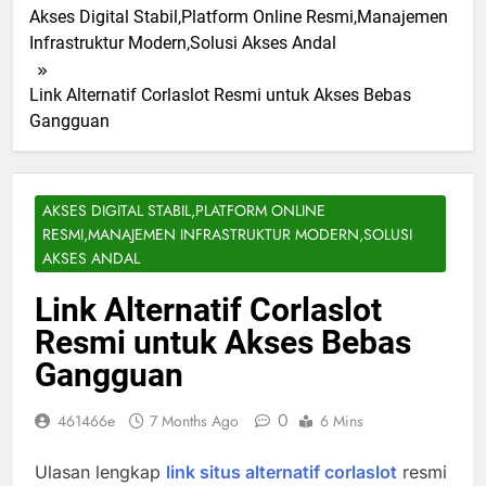
Akses Digital Stabil,Platform Online Resmi,Manajemen
Infrastruktur Modern,Solusi Akses Andal
Link Alternatif Corlaslot Resmi untuk Akses Bebas
Gangguan
AKSES DIGITAL STABIL,PLATFORM ONLINE
RESMI,MANAJEMEN INFRASTRUKTUR MODERN,SOLUSI
AKSES ANDAL
Link Alternatif Corlaslot
Resmi untuk Akses Bebas
Gangguan
0
461466e
7 Months Ago
6 Mins
Ulasan lengkap
link situs alternatif corlaslot
resmi