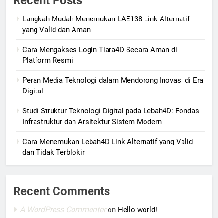
Recent Posts
Langkah Mudah Menemukan LAE138 Link Alternatif
yang Valid dan Aman
Cara Mengakses Login Tiara4D Secara Aman di
Platform Resmi
Peran Media Teknologi dalam Mendorong Inovasi di Era
Digital
Studi Struktur Teknologi Digital pada Lebah4D: Fondasi
Infrastruktur dan Arsitektur Sistem Modern
Cara Menemukan Lebah4D Link Alternatif yang Valid
dan Tidak Terblokir
Recent Comments
A WordPress Commenter
on
Hello world!