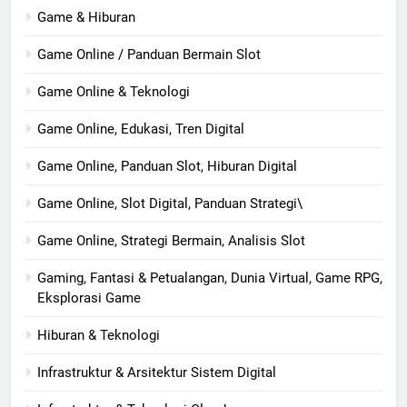
Game & Hiburan
Game Online / Panduan Bermain Slot
Game Online & Teknologi
Game Online, Edukasi, Tren Digital
Game Online, Panduan Slot, Hiburan Digital
Game Online, Slot Digital, Panduan Strategi\
Game Online, Strategi Bermain, Analisis Slot
Gaming, Fantasi & Petualangan, Dunia Virtual, Game RPG,
Eksplorasi Game
Hiburan & Teknologi
Infrastruktur & Arsitektur Sistem Digital