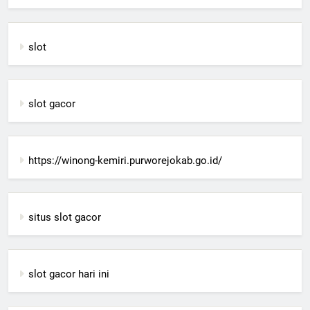
slot
slot gacor
https://winong-kemiri.purworejokab.go.id/
situs slot gacor
slot gacor hari ini