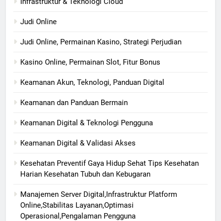
Infrastruktur & Teknologi Cloud
Judi Online
Judi Online, Permainan Kasino, Strategi Perjudian
Kasino Online, Permainan Slot, Fitur Bonus
Keamanan Akun, Teknologi, Panduan Digital
Keamanan dan Panduan Bermain
Keamanan Digital & Teknologi Pengguna
Keamanan Digital & Validasi Akses
Kesehatan Preventif Gaya Hidup Sehat Tips Kesehatan
Harian Kesehatan Tubuh dan Kebugaran
Manajemen Server Digital,Infrastruktur Platform
Online,Stabilitas Layanan,Optimasi
Operasional,Pengalaman Pengguna