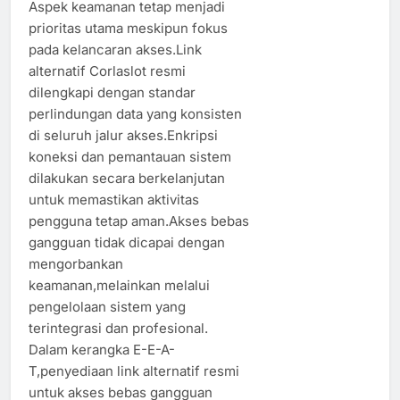
Aspek keamanan tetap menjadi
prioritas utama meskipun fokus
pada kelancaran akses.Link
alternatif Corlaslot resmi
dilengkapi dengan standar
perlindungan data yang konsisten
di seluruh jalur akses.Enkripsi
koneksi dan pemantauan sistem
dilakukan secara berkelanjutan
untuk memastikan aktivitas
pengguna tetap aman.Akses bebas
gangguan tidak dicapai dengan
mengorbankan
keamanan,melainkan melalui
pengelolaan sistem yang
terintegrasi dan profesional.
Dalam kerangka E-E-A-
T,penyediaan link alternatif resmi
untuk akses bebas gangguan