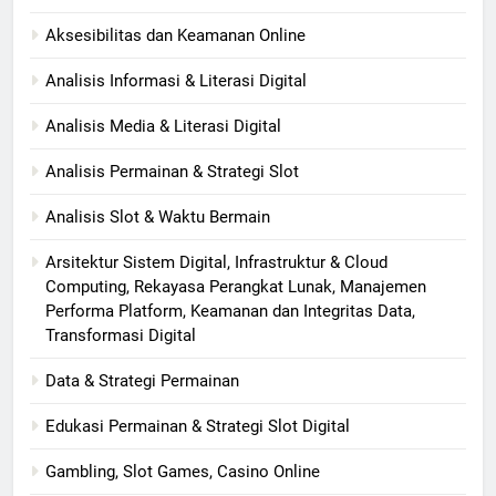
Aksesibilitas dan Keamanan Online
Analisis Informasi & Literasi Digital
Analisis Media & Literasi Digital
Analisis Permainan & Strategi Slot
Analisis Slot & Waktu Bermain
Arsitektur Sistem Digital, Infrastruktur & Cloud
Computing, Rekayasa Perangkat Lunak, Manajemen
Performa Platform, Keamanan dan Integritas Data,
Transformasi Digital
Data & Strategi Permainan
Edukasi Permainan & Strategi Slot Digital
Gambling, Slot Games, Casino Online