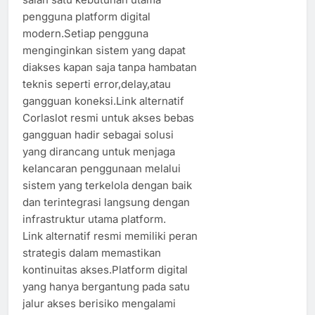
pengguna platform digital
modern.Setiap pengguna
menginginkan sistem yang dapat
diakses kapan saja tanpa hambatan
teknis seperti error,delay,atau
gangguan koneksi.Link alternatif
Corlaslot resmi untuk akses bebas
gangguan hadir sebagai solusi
yang dirancang untuk menjaga
kelancaran penggunaan melalui
sistem yang terkelola dengan baik
dan terintegrasi langsung dengan
infrastruktur utama platform.
Link alternatif resmi memiliki peran
strategis dalam memastikan
kontinuitas akses.Platform digital
yang hanya bergantung pada satu
jalur akses berisiko mengalami