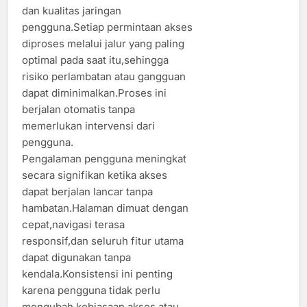
dan kualitas jaringan
pengguna.Setiap permintaan akses
diproses melalui jalur yang paling
optimal pada saat itu,sehingga
risiko perlambatan atau gangguan
dapat diminimalkan.Proses ini
berjalan otomatis tanpa
memerlukan intervensi dari
pengguna.
Pengalaman pengguna meningkat
secara signifikan ketika akses
dapat berjalan lancar tanpa
hambatan.Halaman dimuat dengan
cepat,navigasi terasa
responsif,dan seluruh fitur utama
dapat digunakan tanpa
kendala.Konsistensi ini penting
karena pengguna tidak perlu
mengubah kebiasaan akses atau