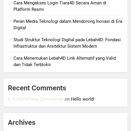
Cara Mengakses Login Tiara4D Secara Aman di
Platform Resmi
Peran Media Teknologi dalam Mendorong Inovasi di Era
Digital
Studi Struktur Teknologi Digital pada Lebah4D: Fondasi
Infrastruktur dan Arsitektur Sistem Modern
Cara Menemukan Lebah4D Link Alternatif yang Valid
dan Tidak Terblokir
Recent Comments
A WordPress Commenter
on
Hello world!
Archives