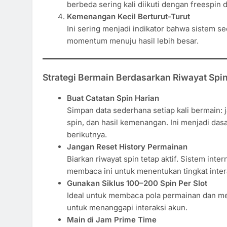
berbeda sering kali diikuti dengan freespin d
Kemenangan Kecil Berturut-Turut
Ini sering menjadi indikator bahwa sistem
momentum menuju hasil lebih besar.
Strategi Bermain Berdasarkan Riwayat Spi
Buat Catatan Spin Harian
Simpan data sederhana setiap kali bermain: j
spin, dan hasil kemenangan. Ini menjadi dasar
berikutnya.
Jangan Reset History Permainan
Biarkan riwayat spin tetap aktif. Sistem inte
membaca ini untuk menentukan tingkat inter
Gunakan Siklus 100–200 Spin Per Slot
Ideal untuk membaca pola permainan dan m
untuk menanggapi interaksi akun.
Main di Jam Prime Time