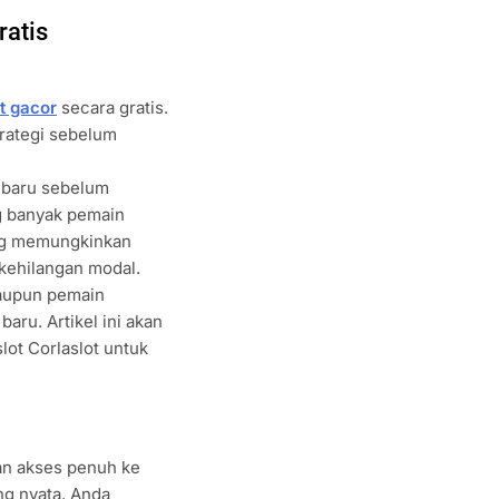
ratis
ot gacor
secara gratis.
trategi sebelum
 baru sebelum
ng banyak pemain
ang memungkinkan
 kehilangan modal.
maupun pemain
aru. Artikel ini akan
ot Corlaslot untuk
n akses penuh ke
ng nyata. Anda