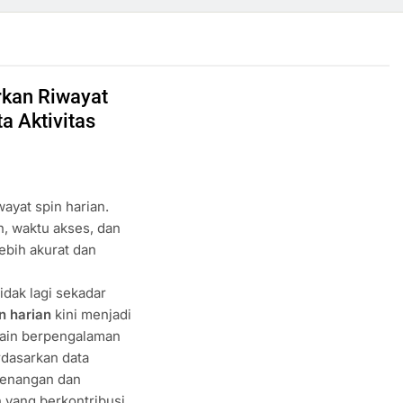
kan Riwayat
a Aktivitas
ayat spin harian.
n, waktu akses, dan
ebih akurat dan
idak lagi sekadar
n harian
kini menjadi
main berpengalaman
rdasarkan data
emenangan dan
n yang berkontribusi