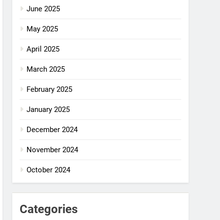
June 2025
May 2025
April 2025
March 2025
February 2025
January 2025
December 2024
November 2024
October 2024
Categories