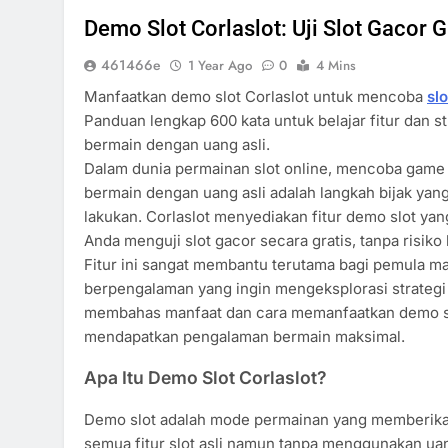
Demo Slot Corlaslot: Uji Slot Gacor G
461466e
1 Year Ago
0
4 Mins
Manfaatkan demo slot Corlaslot untuk mencoba
sl
Panduan lengkap 600 kata untuk belajar fitur dan s
bermain dengan uang asli.
Dalam dunia permainan slot online, mencoba game
bermain dengan uang asli adalah langkah bijak ya
lakukan. Corlaslot menyediakan fitur demo slot y
Anda menguji slot gacor secara gratis, tanpa risiko
Fitur ini sangat membantu terutama bagi pemula 
berpengalaman yang ingin mengeksplorasi strategi b
membahas manfaat dan cara memanfaatkan demo sl
mendapatkan pengalaman bermain maksimal.
Apa Itu Demo Slot Corlaslot?
Demo slot adalah mode permainan yang memberika
semua fitur slot asli namun tanpa menggunakan ua