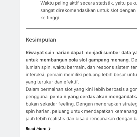
Waktu paling aktif secara statistik, yaitu pu
sangat direkomendasikan untuk slot dengan 
ke tinggi.
Kesimpulan
Riwayat spin harian dapat menjadi sumber data y
untuk membangun pola slot gampang menang.
De
jumlah spin, waktu bermain, dan respons sistem te
interaksi, pemain memiliki peluang lebih besar unt
yang terukur dan efektif.
Dalam permainan slot yang kini lebih berbasis algor
pengguna,
pemain yang cerdas akan mengandalka
bukan sekadar feeling. Dengan menerapkan strateg
spin harian, peluang untuk mendapatkan kemenang
jauh lebih realistis dan bisa direncanakan dengan b
Read More