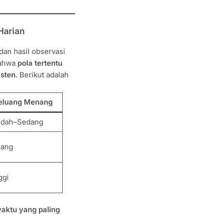
Harian
dan hasil observasi
bahwa
pola tertentu
sten
. Berikut adalah
eluang Menang
dah–Sedang
ang
ggi
aktu yang paling