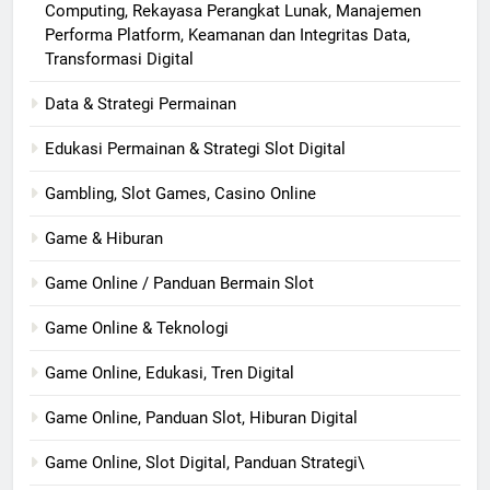
Computing, Rekayasa Perangkat Lunak, Manajemen
Performa Platform, Keamanan dan Integritas Data,
Transformasi Digital
Data & Strategi Permainan
Edukasi Permainan & Strategi Slot Digital
Gambling, Slot Games, Casino Online
Game & Hiburan
Game Online / Panduan Bermain Slot
Game Online & Teknologi
Game Online, Edukasi, Tren Digital
Game Online, Panduan Slot, Hiburan Digital
Game Online, Slot Digital, Panduan Strategi\