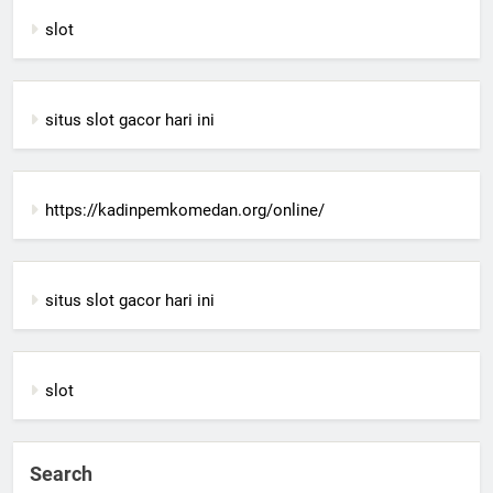
slot
situs slot gacor hari ini
https://kadinpemkomedan.org/online/
situs slot gacor hari ini
slot
Search