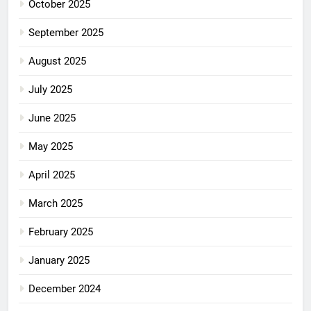
October 2025
September 2025
August 2025
July 2025
June 2025
May 2025
April 2025
March 2025
February 2025
January 2025
December 2024