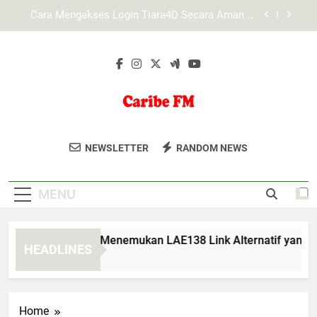
Platform Resmi
Skip
Peran Media Teknologi dalam Mendorong Inovasi
to
di Era Digital
content
Studi Struktur Teknologi Digital pada Lebah4D:
Fondasi Infrastruktur dan Arsitektur Sistem
Modern
Langkah Mudah Menemukan LAE138 Link
Alternatif yang Valid dan Aman
Cara Mengakses Login Tiara4D Secara Aman di
Platform Resmi
Caribe FM
Nikmati Musik Terbaik Dari Karibia
Peran Media Teknologi dalam Mendorong Inovasi
NEWSLETTER
RANDOM NEWS
di Era Digital
Bersama Caribe FM, Stasiun Radio Yang
Menghadirkan Beragam Genre Musik.
Studi Struktur Teknologi Digital pada Lebah4D:
Fondasi Infrastruktur dan Arsitektur Sistem
MENU
Modern
Langkah Mudah Menemukan LAE138 Link Alternatif yang Val
HEADLINES
3 Months Ago
Home