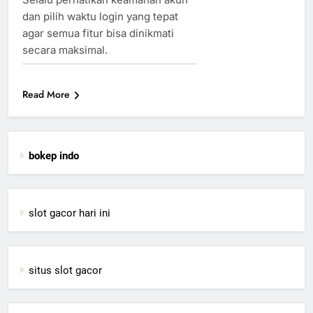
dan pilih waktu login yang tepat
agar semua fitur bisa dinikmati
secara maksimal.
Read More
bokep indo
slot gacor hari ini
situs slot gacor