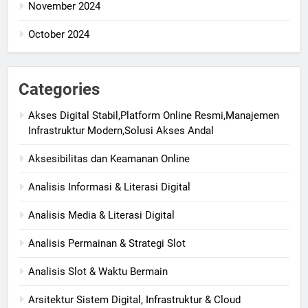
November 2024
October 2024
Categories
Akses Digital Stabil,Platform Online Resmi,Manajemen
Infrastruktur Modern,Solusi Akses Andal
Aksesibilitas dan Keamanan Online
Analisis Informasi & Literasi Digital
Analisis Media & Literasi Digital
Analisis Permainan & Strategi Slot
Analisis Slot & Waktu Bermain
Arsitektur Sistem Digital, Infrastruktur & Cloud