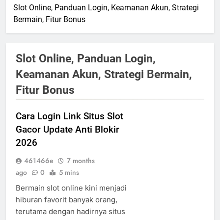
Slot Online, Panduan Login, Keamanan Akun, Strategi
Bermain, Fitur Bonus
Slot Online, Panduan Login,
Keamanan Akun, Strategi Bermain,
Fitur Bonus
Cara Login Link Situs Slot
Gacor Update Anti Blokir
2026
461466e
7 months
ago
0
5 mins
Bermain slot online kini menjadi
hiburan favorit banyak orang,
terutama dengan hadirnya situs