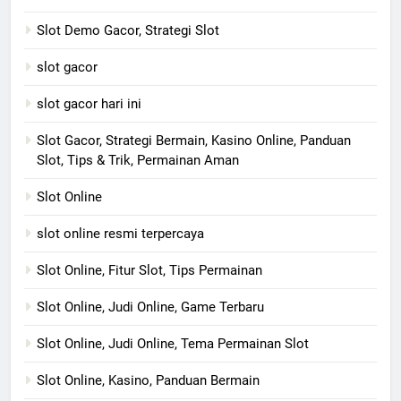
Slot Demo Gacor, Strategi Slot
slot gacor
slot gacor hari ini
Slot Gacor, Strategi Bermain, Kasino Online, Panduan
Slot, Tips & Trik, Permainan Aman
Slot Online
slot online resmi terpercaya
Slot Online, Fitur Slot, Tips Permainan
Slot Online, Judi Online, Game Terbaru
Slot Online, Judi Online, Tema Permainan Slot
Slot Online, Kasino, Panduan Bermain