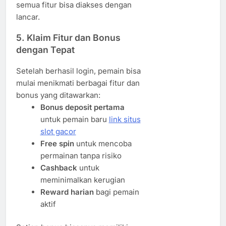
semua fitur bisa diakses dengan
lancar.
5. Klaim Fitur dan Bonus
dengan Tepat
Setelah berhasil login, pemain bisa
mulai menikmati berbagai fitur dan
bonus yang ditawarkan:
Bonus deposit pertama
untuk pemain baru
link situs
slot gacor
Free spin
untuk mencoba
permainan tanpa risiko
Cashback
untuk
meminimalkan kerugian
Reward harian
bagi pemain
aktif