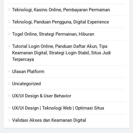
Teknologi, Kasino Online, Pembayaran Permainan
Teknologi, Panduan Pengguna, Digital Experience
Togel Online, Strategi Permainan, Hiburan
Tutorial Login Online, Panduan Daftar Akun, Tips
Keamanan Digital, Strategi Login Stabil, Situs Judi
Terpercaya
Ulasan Platform
Uncategorized
UX/UI Design & User Behavior
UX/UI Design | Teknologi Web | Optimasi Situs
Validasi Akses dan Keamanan Digital