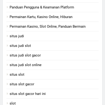
Panduan Pengguna & Keamanan Platform
Permainan Kartu, Kasino Online, Hiburan
Permainan Kasino, Slot Online, Panduan Bermain
situs judi
situs judi slot
situs judi slot gacor
situs judi slot online
situs slot
situs slot gacor
situs slot gacor hari ini
slot