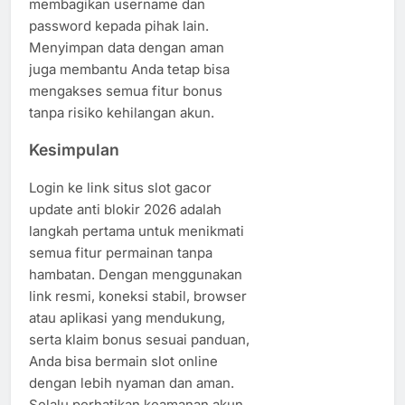
membagikan username dan
password kepada pihak lain.
Menyimpan data dengan aman
juga membantu Anda tetap bisa
mengakses semua fitur bonus
tanpa risiko kehilangan akun.
Kesimpulan
Login ke link situs slot gacor
update anti blokir 2026 adalah
langkah pertama untuk menikmati
semua fitur permainan tanpa
hambatan. Dengan menggunakan
link resmi, koneksi stabil, browser
atau aplikasi yang mendukung,
serta klaim bonus sesuai panduan,
Anda bisa bermain slot online
dengan lebih nyaman dan aman.
Selalu perhatikan keamanan akun