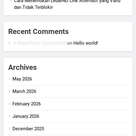
Cara Menemukan Lebah4D Link Alternatif yang Valid
dan Tidak Terblokir
Recent Comments
A WordPress Commenter
on
Hello world!
Archives
May 2026
March 2026
February 2026
January 2026
December 2025