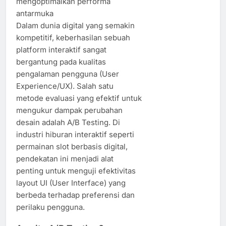
mengoptimalkan performa
antarmuka
Dalam dunia digital yang semakin
kompetitif, keberhasilan sebuah
platform interaktif sangat
bergantung pada kualitas
pengalaman pengguna (User
Experience/UX). Salah satu
metode evaluasi yang efektif untuk
mengukur dampak perubahan
desain adalah A/B Testing. Di
industri hiburan interaktif seperti
permainan slot berbasis digital,
pendekatan ini menjadi alat
penting untuk menguji efektivitas
layout UI (User Interface) yang
berbeda terhadap preferensi dan
perilaku pengguna.