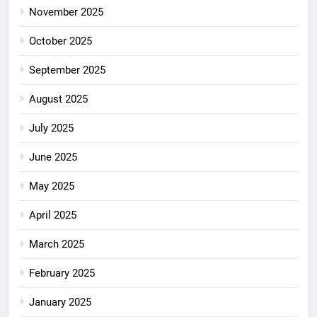
November 2025
October 2025
September 2025
August 2025
July 2025
June 2025
May 2025
April 2025
March 2025
February 2025
January 2025