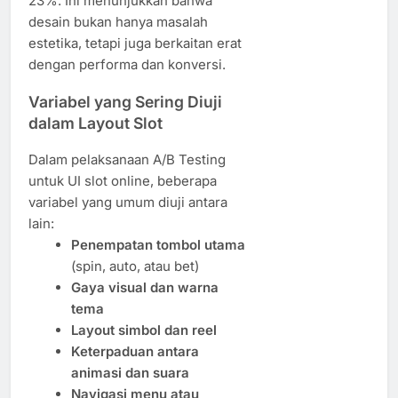
23%. Ini menunjukkan bahwa
desain bukan hanya masalah
estetika, tetapi juga berkaitan erat
dengan performa dan konversi.
Variabel yang Sering Diuji
dalam Layout Slot
Dalam pelaksanaan A/B Testing
untuk UI slot online, beberapa
variabel yang umum diuji antara
lain:
Penempatan tombol utama
(spin, auto, atau bet)
Gaya visual dan warna
tema
Layout simbol dan reel
Keterpaduan antara
animasi dan suara
Navigasi menu atau