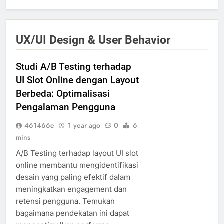
UX/UI Design & User Behavior
Studi A/B Testing terhadap
UI Slot Online dengan Layout
Berbeda: Optimalisasi
Pengalaman Pengguna
461466e
1 year ago
0
6
mins
A/B Testing terhadap layout UI slot
online membantu mengidentifikasi
desain yang paling efektif dalam
meningkatkan engagement dan
retensi pengguna. Temukan
bagaimana pendekatan ini dapat