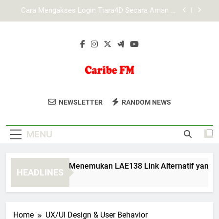
Platform Resmi
Skip
Peran Media Teknologi dalam Mendorong Inovasi
to
di Era Digital
content
Studi Struktur Teknologi Digital pada Lebah4D:
Fondasi Infrastruktur dan Arsitektur Sistem
Modern
Langkah Mudah Menemukan LAE138 Link
Alternatif yang Valid dan Aman
Cara Mengakses Login Tiara4D Secara Aman di
Platform Resmi
Caribe FM
Nikmati Musik Terbaik Dari Karibia
Peran Media Teknologi dalam Mendorong Inovasi
NEWSLETTER
RANDOM NEWS
Bersama Caribe FM, Stasiun Radio Yang
di Era Digital
Menghadirkan Beragam Genre Musik.
Studi Struktur Teknologi Digital pada Lebah4D:
Fondasi Infrastruktur dan Arsitektur Sistem
MENU
Modern
Langkah Mudah Menemukan LAE138 Link Alternatif yang Val
HEADLINES
3 Months Ago
Home
UX/UI Design & User Behavior