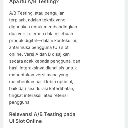
Apa itu A/B Testing?
A/B Testing, atau pengujian
terpisah, adalah teknik yang
digunakan untuk membandingkan
dua versi elemen dalam sebuah
produk digital—dalam konteks ini,
antarmuka pengguna (UI) slot
online. Versi A dan B disajikan
secara acak kepada pengguna, dan
hasil interaksinya dianalisis untuk
menentukan versi mana yang
memberikan hasil lebih optimal,
baik dari sisi durasi keterlibatan,
tingkat interaksi, atau retensi
pengguna.
Relevansi A/B Testing pada
UI Slot Online