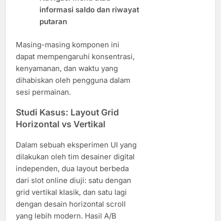
informasi saldo dan riwayat
putaran
Masing-masing komponen ini
dapat mempengaruhi konsentrasi,
kenyamanan, dan waktu yang
dihabiskan oleh pengguna dalam
sesi permainan.
Studi Kasus: Layout Grid
Horizontal vs Vertikal
Dalam sebuah eksperimen UI yang
dilakukan oleh tim desainer digital
independen, dua layout berbeda
dari slot online diuji: satu dengan
grid vertikal klasik, dan satu lagi
dengan desain horizontal scroll
yang lebih modern. Hasil A/B