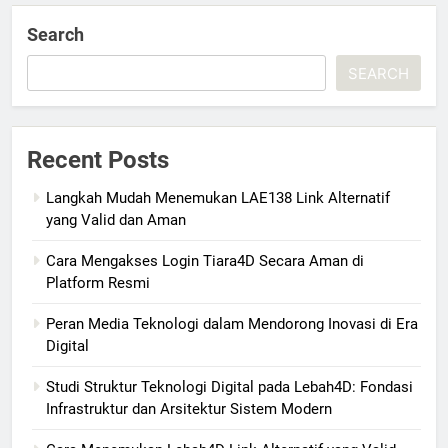
Search
SEARCH
Recent Posts
Langkah Mudah Menemukan LAE138 Link Alternatif
yang Valid dan Aman
Cara Mengakses Login Tiara4D Secara Aman di
Platform Resmi
Peran Media Teknologi dalam Mendorong Inovasi di Era
Digital
Studi Struktur Teknologi Digital pada Lebah4D: Fondasi
Infrastruktur dan Arsitektur Sistem Modern