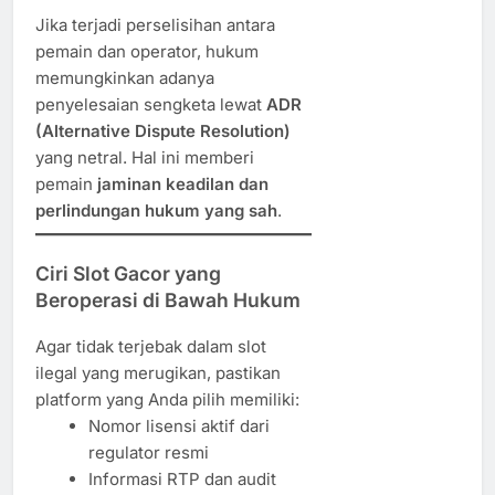
Jika terjadi perselisihan antara
pemain dan operator, hukum
memungkinkan adanya
penyelesaian sengketa lewat
ADR
(Alternative Dispute Resolution)
yang netral. Hal ini memberi
pemain
jaminan keadilan dan
perlindungan hukum yang sah
.
Ciri Slot Gacor yang
Beroperasi di Bawah Hukum
Agar tidak terjebak dalam slot
ilegal yang merugikan, pastikan
platform yang Anda pilih memiliki:
Nomor lisensi aktif dari
regulator resmi
Informasi RTP dan audit