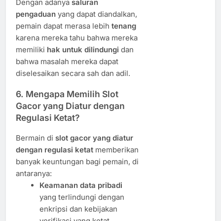
Dengan adanya
saluran
pengaduan
yang dapat diandalkan,
pemain dapat merasa lebih
tenang
karena mereka tahu bahwa mereka
memiliki
hak untuk dilindungi
dan
bahwa masalah mereka dapat
diselesaikan secara sah dan adil.
6. Mengapa Memilih Slot
Gacor yang Diatur dengan
Regulasi Ketat?
Bermain di
slot gacor yang diatur
dengan regulasi ketat
memberikan
banyak keuntungan bagi pemain, di
antaranya:
Keamanan data pribadi
yang terlindungi dengan
enkripsi dan kebijakan
verifikasi yang ketat.