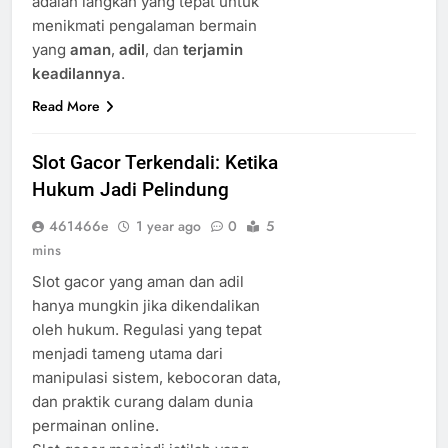
adalah langkah yang tepat untuk
menikmati pengalaman bermain
yang
aman
,
adil
, dan
terjamin
keadilannya
.
Read More
Slot Gacor Terkendali: Ketika
Hukum Jadi Pelindung
461466e
1 year ago
0
5
mins
Slot gacor yang aman dan adil
hanya mungkin jika dikendalikan
oleh hukum. Regulasi yang tepat
menjadi tameng utama dari
manipulasi sistem, kebocoran data,
dan praktik curang dalam dunia
permainan online.