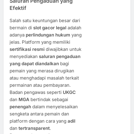
Saluran Pengaduan yang
Efektif
Salah satu keuntungan besar dari
bermain di
slot gacor legal
adalah
adanya
perlindungan hukum
yang
jelas. Platform yang memiliki
sertifikasi resmi
diwajibkan untuk
menyediakan
saluran pengaduan
yang dapat diandalkan
bagi
pemain yang merasa dirugikan
atau menghadapi masalah terkait
permainan atau pembayaran.
Badan pengawas seperti
UKGC
dan
MGA
bertindak sebagai
penengah
dalam menyelesaikan
sengketa antara pemain dan
platform dengan cara yang
adil
dan
tertransparent
.