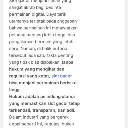
Slot gacor menjadi istilah yang
sangat akrab bagi pecinta
permainan digital. Daya tarik
utamanya terletak pada anggapan
bahwa permainan ini menawarkan
peluang menang lebih tinggi dan
pengalaman bermain yang lebih
seru. Namun, di balik euforia
tersebut, ada satu fakta penting
yang tidak bisa diabaikan:
tanpa
hukum yang mengikat dan
regulasi yang ketat,
slot gacor
bisa menjadi permainan berisiko
tinggi
.
Hukum adalah pelindung utama
yang memastikan slot gacor tetap
terkendali, transparan, dan adil.
Dalam industri yang bergerak
cepat seperti ini, regulasi bukan