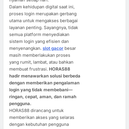
Dalam kehidupan digital saat ini,
proses login merupakan gerbang
utama untuk mengakses berbagai
layanan penting. Sayangnya, tidak
semua platform menyediakan
sistem login yang efisien dan
menyenangkan.
slot gacor
besar
masih memberlakukan proses
yang rumit, lambat, atau bahkan
membuat frustrasi.
HORAS88
hadir menawarkan solusi berbeda
dengan memberikan pengalaman
login yang tidak membebani—
ringan, cepat, aman, dan ramah
pengguna.
HORAS88 dirancang untuk
memberikan akses yang selaras
dengan kebutuhan pengguna