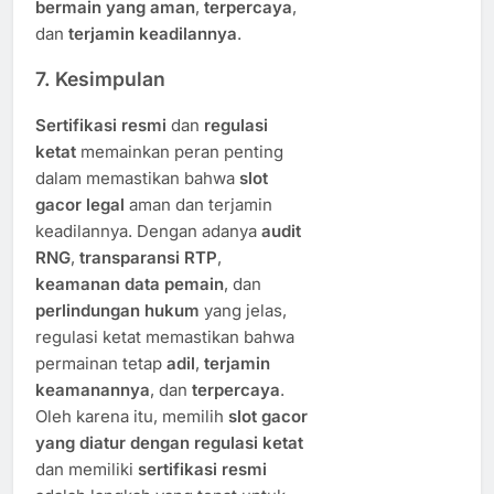
bermain yang aman
,
terpercaya
,
dan
terjamin keadilannya
.
7. Kesimpulan
Sertifikasi resmi
dan
regulasi
ketat
memainkan peran penting
dalam memastikan bahwa
slot
gacor legal
aman dan terjamin
keadilannya. Dengan adanya
audit
RNG
,
transparansi RTP
,
keamanan data pemain
, dan
perlindungan hukum
yang jelas,
regulasi ketat memastikan bahwa
permainan tetap
adil
,
terjamin
keamanannya
, dan
terpercaya
.
Oleh karena itu, memilih
slot gacor
yang diatur dengan regulasi ketat
dan memiliki
sertifikasi resmi