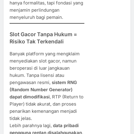
hanya formalitas, tapi fondasi yang
menjamin perlindungan
menyeluruh bagi pemain.
Slot Gacor Tanpa Hukum =
Risiko Tak Terkendali
Banyak platform yang mengklaim
menyediakan slot gacor, namun
beroperasi di luar jangkauan
hukum. Tanpa lisensi atau
pengawasan resmi,
sistem RNG
(Random Number Generator)
dapat dimodifikasi
, RTP (Return to
Player) tidak akurat, dan proses
penarikan kemenangan menjadi
tidak jelas.
Lebih parahnya lagi,
data pribadi
pengguna rentan disalahgunakan
,