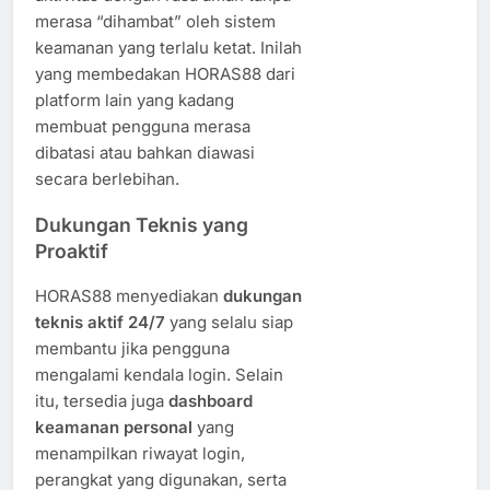
merasa “dihambat” oleh sistem
keamanan yang terlalu ketat. Inilah
yang membedakan HORAS88 dari
platform lain yang kadang
membuat pengguna merasa
dibatasi atau bahkan diawasi
secara berlebihan.
Dukungan Teknis yang
Proaktif
HORAS88 menyediakan
dukungan
teknis aktif 24/7
yang selalu siap
membantu jika pengguna
mengalami kendala login. Selain
itu, tersedia juga
dashboard
keamanan personal
yang
menampilkan riwayat login,
perangkat yang digunakan, serta