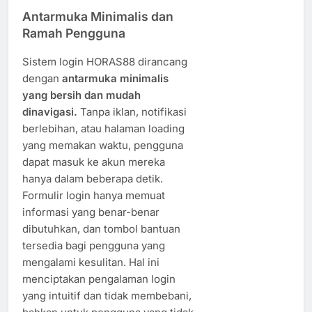
Antarmuka Minimalis dan
Ramah Pengguna
Sistem login HORAS88 dirancang
dengan
antarmuka minimalis
yang bersih dan mudah
dinavigasi.
Tanpa iklan, notifikasi
berlebihan, atau halaman loading
yang memakan waktu, pengguna
dapat masuk ke akun mereka
hanya dalam beberapa detik.
Formulir login hanya memuat
informasi yang benar-benar
dibutuhkan, dan tombol bantuan
tersedia bagi pengguna yang
mengalami kesulitan. Hal ini
menciptakan pengalaman login
yang intuitif dan tidak membebani,