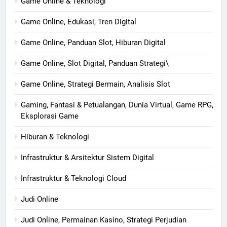
Game Online & Teknologi
Game Online, Edukasi, Tren Digital
Game Online, Panduan Slot, Hiburan Digital
Game Online, Slot Digital, Panduan Strategi\
Game Online, Strategi Bermain, Analisis Slot
Gaming, Fantasi & Petualangan, Dunia Virtual, Game RPG,
Eksplorasi Game
Hiburan & Teknologi
Infrastruktur & Arsitektur Sistem Digital
Infrastruktur & Teknologi Cloud
Judi Online
Judi Online, Permainan Kasino, Strategi Perjudian