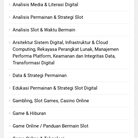
Analisis Media & Literasi Digital
Analisis Permainan & Strategi Slot
Analisis Slot & Waktu Bermain
Arsitektur Sistem Digital, Infrastruktur & Cloud
Computing, Rekayasa Perangkat Lunak, Manajemen
Performa Platform, Keamanan dan Integritas Data,
Transformasi Digital
Data & Strategi Permainan
Edukasi Permainan & Strategi Slot Digital
Gambling, Slot Games, Casino Online
Game & Hiburan
Game Online / Panduan Bermain Slot