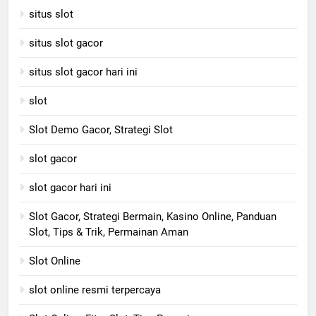
situs slot
situs slot gacor
situs slot gacor hari ini
slot
Slot Demo Gacor, Strategi Slot
slot gacor
slot gacor hari ini
Slot Gacor, Strategi Bermain, Kasino Online, Panduan
Slot, Tips & Trik, Permainan Aman
Slot Online
slot online resmi terpercaya