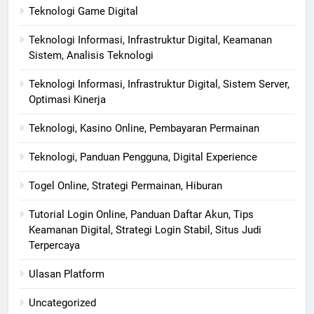
Teknologi Game Digital
Teknologi Informasi, Infrastruktur Digital, Keamanan
Sistem, Analisis Teknologi
Teknologi Informasi, Infrastruktur Digital, Sistem Server,
Optimasi Kinerja
Teknologi, Kasino Online, Pembayaran Permainan
Teknologi, Panduan Pengguna, Digital Experience
Togel Online, Strategi Permainan, Hiburan
Tutorial Login Online, Panduan Daftar Akun, Tips
Keamanan Digital, Strategi Login Stabil, Situs Judi
Terpercaya
Ulasan Platform
Uncategorized