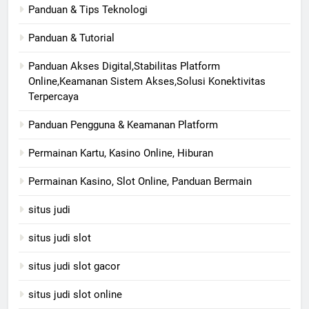
Panduan & Tips Teknologi
Panduan & Tutorial
Panduan Akses Digital,Stabilitas Platform
Online,Keamanan Sistem Akses,Solusi Konektivitas
Terpercaya
Panduan Pengguna & Keamanan Platform
Permainan Kartu, Kasino Online, Hiburan
Permainan Kasino, Slot Online, Panduan Bermain
situs judi
situs judi slot
situs judi slot gacor
situs judi slot online