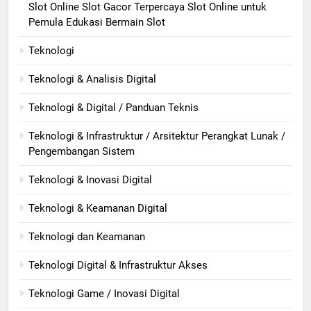
Slot Online Slot Gacor Terpercaya Slot Online untuk
Pemula Edukasi Bermain Slot
Teknologi
Teknologi & Analisis Digital
Teknologi & Digital / Panduan Teknis
Teknologi & Infrastruktur / Arsitektur Perangkat Lunak /
Pengembangan Sistem
Teknologi & Inovasi Digital
Teknologi & Keamanan Digital
Teknologi dan Keamanan
Teknologi Digital & Infrastruktur Akses
Teknologi Game / Inovasi Digital