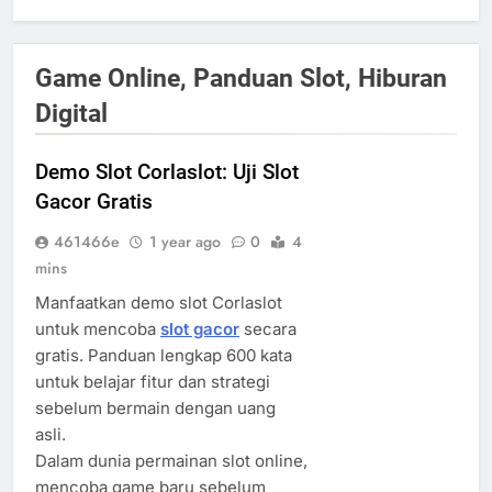
Game Online, Panduan Slot, Hiburan
Digital
Demo Slot Corlaslot: Uji Slot
Gacor Gratis
461466e
1 year ago
0
4
mins
Manfaatkan demo slot Corlaslot
untuk mencoba
slot gacor
secara
gratis. Panduan lengkap 600 kata
untuk belajar fitur dan strategi
sebelum bermain dengan uang
asli.
Dalam dunia permainan slot online,
mencoba game baru sebelum