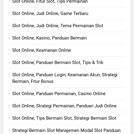
Slot Online, Fitur Slot, Tips Permainan
Slot Online, Judi Online, Game Terbaru
Slot Online, Judi Online, Tema Permainan Slot
Slot Online, Kasino, Panduan Bermain
Slot Online, Keamanan Online
Slot Online, Panduan Bermain Slot, Tips & Trik
Slot Online, Panduan Login, Keamanan Akun, Strategi
Bermain, Fitur Bonus
Slot Online, Panduan Permainan, Casino Online
Slot Online, Strategi Permainan, Panduan Judi Online
Slot Online, Tips Bermain Slot, Strategi Bermain Slot
Strategi Bermain Slot Manajemen Modal Slot Panduan