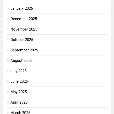
January 2026
December 2025
November 2025
October 2025
September 2025
August 2025
July 2025
June 2025
May 2025
April 2025
March 2025