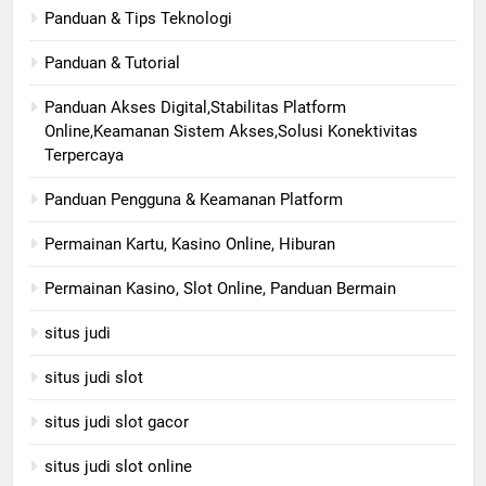
Panduan & Tips Teknologi
Panduan & Tutorial
Panduan Akses Digital,Stabilitas Platform
Online,Keamanan Sistem Akses,Solusi Konektivitas
Terpercaya
Panduan Pengguna & Keamanan Platform
Permainan Kartu, Kasino Online, Hiburan
Permainan Kasino, Slot Online, Panduan Bermain
situs judi
situs judi slot
situs judi slot gacor
situs judi slot online