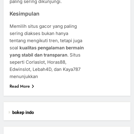
paling sering dikunjungi.
Kesimpulan
Memilih situs gacor yang paling
sering diakses bukan hanya
tentang mengikuti tren, tetapi juga
soal
kualitas pengalaman bermain
yang stabil dan transparan
. Situs
seperti Corlaslot, Horas88,
Edwinslot, Lebah4D, dan Kaya787
menunjukkan
Read More
bokep indo