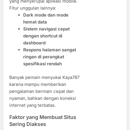
yang menyerupai aplikasi mobile.
Fitur unggulan lainnya:
Dark mode dan mode
hemat data
Sistem navigasi cepat
dengan shortcut di
dashboard
Respons halaman sangat
ringan di perangkat
spesifikasi rendah
Banyak pemain menyukai Kaya787
karena mampu memberikan
pengalaman bermain cepat dan
nyaman, bahkan dengan koneksi
internet yang terbatas.
Faktor yang Membuat Situs
Sering Diakses