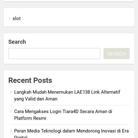
slot
Search
SEARCH
Recent Posts
Langkah Mudah Menemukan LAE138 Link Alternatif
yang Valid dan Aman
Cara Mengakses Login Tiara4D Secara Aman di
Platform Resmi
Peran Media Teknologi dalam Mendorong Inovasi di Era
Digital