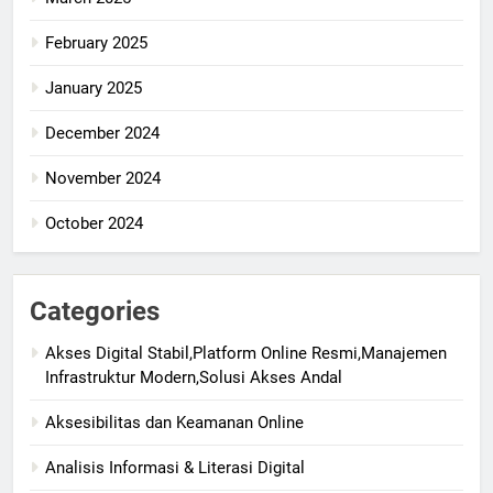
February 2025
January 2025
December 2024
November 2024
October 2024
Categories
Akses Digital Stabil,Platform Online Resmi,Manajemen
Infrastruktur Modern,Solusi Akses Andal
Aksesibilitas dan Keamanan Online
Analisis Informasi & Literasi Digital