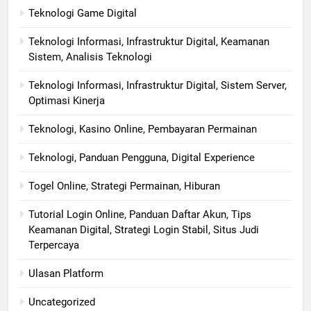
Teknologi Game Digital
Teknologi Informasi, Infrastruktur Digital, Keamanan
Sistem, Analisis Teknologi
Teknologi Informasi, Infrastruktur Digital, Sistem Server,
Optimasi Kinerja
Teknologi, Kasino Online, Pembayaran Permainan
Teknologi, Panduan Pengguna, Digital Experience
Togel Online, Strategi Permainan, Hiburan
Tutorial Login Online, Panduan Daftar Akun, Tips
Keamanan Digital, Strategi Login Stabil, Situs Judi
Terpercaya
Ulasan Platform
Uncategorized