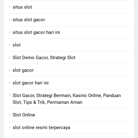
situs slot
situs slot gacor
situs slot gacor hari ini
slot
Slot Demo Gacor, Strategi Slot
slot gacor
slot gacor hari ini
Slot Gacor, Strategi Bermain, Kasino Online, Panduan
Slot, Tips & Trik, Permainan Aman
Slot Online
slot online resmi terpercaya