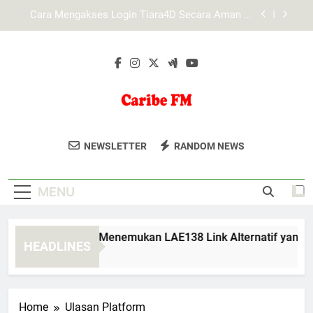
Platform Resmi
Skip
Peran Media Teknologi dalam Mendorong Inovasi
to
di Era Digital
content
Studi Struktur Teknologi Digital pada Lebah4D:
Fondasi Infrastruktur dan Arsitektur Sistem
Modern
Langkah Mudah Menemukan LAE138 Link
Alternatif yang Valid dan Aman
Cara Mengakses Login Tiara4D Secara Aman di
Platform Resmi
Caribe FM
Nikmati Musik Terbaik Dari Karibia
Peran Media Teknologi dalam Mendorong Inovasi
NEWSLETTER
RANDOM NEWS
di Era Digital
Bersama Caribe FM, Stasiun Radio Yang
Menghadirkan Beragam Genre Musik.
Studi Struktur Teknologi Digital pada Lebah4D:
Fondasi Infrastruktur dan Arsitektur Sistem
MENU
Modern
Langkah Mudah Menemukan LAE138 Link Alternatif yang Val
HEADLINES
3 Months Ago
Home
Ulasan Platform