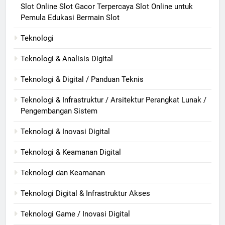
Slot Online Slot Gacor Terpercaya Slot Online untuk
Pemula Edukasi Bermain Slot
Teknologi
Teknologi & Analisis Digital
Teknologi & Digital / Panduan Teknis
Teknologi & Infrastruktur / Arsitektur Perangkat Lunak /
Pengembangan Sistem
Teknologi & Inovasi Digital
Teknologi & Keamanan Digital
Teknologi dan Keamanan
Teknologi Digital & Infrastruktur Akses
Teknologi Game / Inovasi Digital