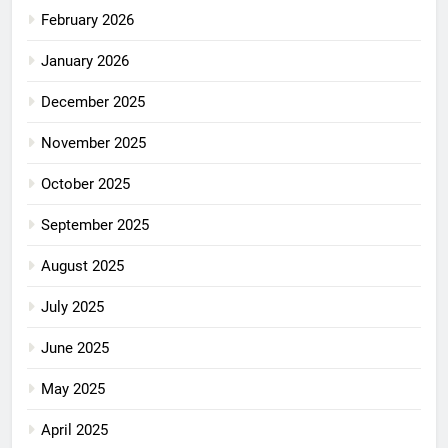
February 2026
January 2026
December 2025
November 2025
October 2025
September 2025
August 2025
July 2025
June 2025
May 2025
April 2025