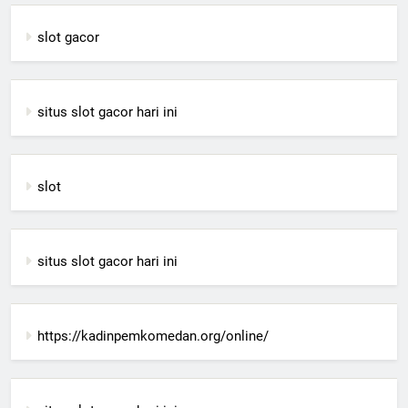
slot gacor
situs slot gacor hari ini
slot
situs slot gacor hari ini
https://kadinpemkomedan.org/online/