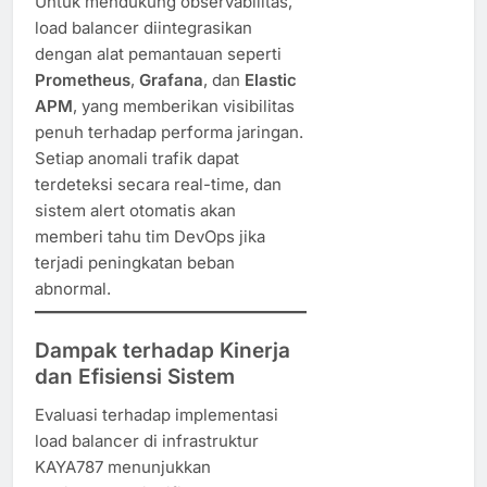
Untuk mendukung observabilitas,
load balancer diintegrasikan
dengan alat pemantauan seperti
Prometheus
,
Grafana
, dan
Elastic
APM
, yang memberikan visibilitas
penuh terhadap performa jaringan.
Setiap anomali trafik dapat
terdeteksi secara real-time, dan
sistem alert otomatis akan
memberi tahu tim DevOps jika
terjadi peningkatan beban
abnormal.
Dampak terhadap Kinerja
dan Efisiensi Sistem
Evaluasi terhadap implementasi
load balancer di infrastruktur
KAYA787 menunjukkan