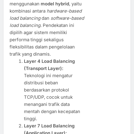
menggunakan
model hybrid
, yaitu
kombinasi antara
hardware-based
load balancing
dan
software-based
load balancing
. Pendekatan ini
dipilih agar sistem memiliki
performa tinggi sekaligus
fleksibilitas dalam pengelolaan
trafik yang dinamis.
Layer 4 Load Balancing
(Transport Layer):
Teknologi ini mengatur
distribusi beban
berdasarkan protokol
TCP/UDP, cocok untuk
menangani trafik data
mentah dengan kecepatan
tinggi.
Layer 7 Load Balancing
(Application Layer):