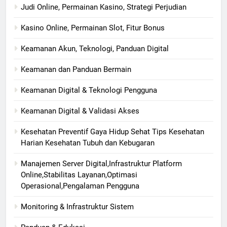
Judi Online, Permainan Kasino, Strategi Perjudian
Kasino Online, Permainan Slot, Fitur Bonus
Keamanan Akun, Teknologi, Panduan Digital
Keamanan dan Panduan Bermain
Keamanan Digital & Teknologi Pengguna
Keamanan Digital & Validasi Akses
Kesehatan Preventif Gaya Hidup Sehat Tips Kesehatan
Harian Kesehatan Tubuh dan Kebugaran
Manajemen Server Digital,Infrastruktur Platform
Online,Stabilitas Layanan,Optimasi
Operasional,Pengalaman Pengguna
Monitoring & Infrastruktur Sistem