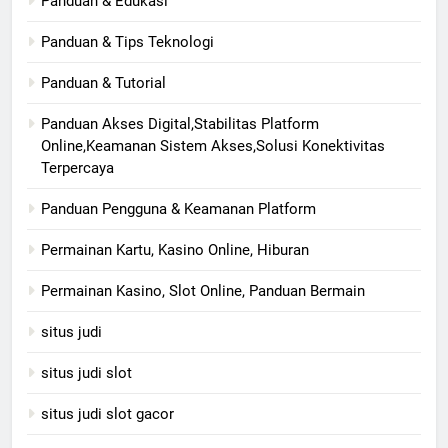
Panduan & Edukasi
Panduan & Tips Teknologi
Panduan & Tutorial
Panduan Akses Digital,Stabilitas Platform
Online,Keamanan Sistem Akses,Solusi Konektivitas
Terpercaya
Panduan Pengguna & Keamanan Platform
Permainan Kartu, Kasino Online, Hiburan
Permainan Kasino, Slot Online, Panduan Bermain
situs judi
situs judi slot
situs judi slot gacor