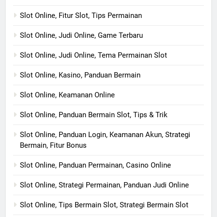
Slot Online, Fitur Slot, Tips Permainan
Slot Online, Judi Online, Game Terbaru
Slot Online, Judi Online, Tema Permainan Slot
Slot Online, Kasino, Panduan Bermain
Slot Online, Keamanan Online
Slot Online, Panduan Bermain Slot, Tips & Trik
Slot Online, Panduan Login, Keamanan Akun, Strategi
Bermain, Fitur Bonus
Slot Online, Panduan Permainan, Casino Online
Slot Online, Strategi Permainan, Panduan Judi Online
Slot Online, Tips Bermain Slot, Strategi Bermain Slot