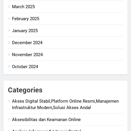
March 2025
February 2025
January 2025
December 2024
November 2024
October 2024
Categories
Akses Digital Stabil,Platform Online Resmi,Manajemen
Infrastruktur Modern,Solusi Akses Andal
Aksesibilitas dan Keamanan Online