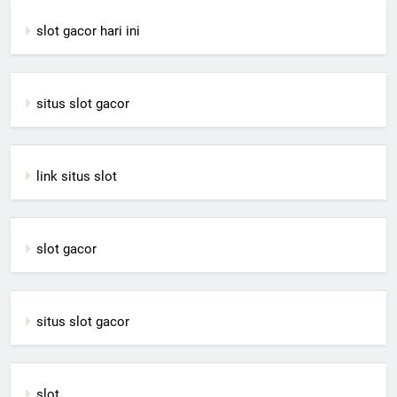
slot gacor hari ini
situs slot gacor
link situs slot
slot gacor
situs slot gacor
slot