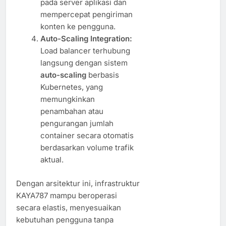
pada server aplikasi dan
mempercepat pengiriman
konten ke pengguna.
Auto-Scaling Integration:
Load balancer terhubung
langsung dengan sistem
auto-scaling
berbasis
Kubernetes, yang
memungkinkan
penambahan atau
pengurangan jumlah
container secara otomatis
berdasarkan volume trafik
aktual.
Dengan arsitektur ini, infrastruktur
KAYA787 mampu beroperasi
secara elastis, menyesuaikan
kebutuhan pengguna tanpa