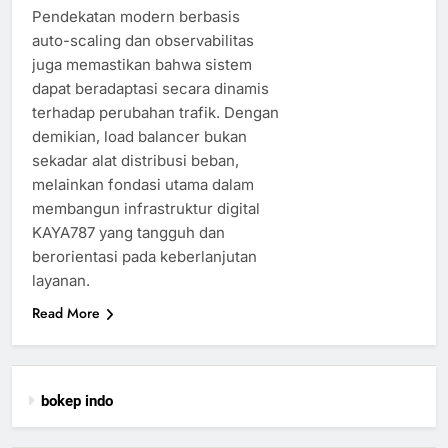
Pendekatan modern berbasis
auto-scaling dan observabilitas
juga memastikan bahwa sistem
dapat beradaptasi secara dinamis
terhadap perubahan trafik. Dengan
demikian, load balancer bukan
sekadar alat distribusi beban,
melainkan fondasi utama dalam
membangun infrastruktur digital
KAYA787 yang tangguh dan
berorientasi pada keberlanjutan
layanan.
Read More
bokep indo