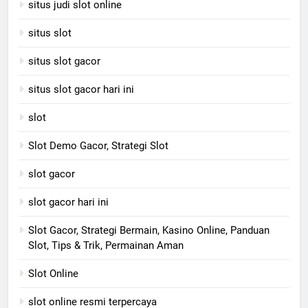
situs judi slot online
situs slot
situs slot gacor
situs slot gacor hari ini
slot
Slot Demo Gacor, Strategi Slot
slot gacor
slot gacor hari ini
Slot Gacor, Strategi Bermain, Kasino Online, Panduan
Slot, Tips & Trik, Permainan Aman
Slot Online
slot online resmi terpercaya