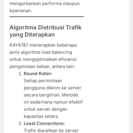
mengorbankan performa maupun
keamanan.
Algoritma Distribusi Trafik
yang Diterapkan
KAYA787 menerapkan beberapa
jenis algoritma load balancing
untuk mengoptimalkan efisiensi
pengelolaan beban, antara lain:
Round Robin:
Setiap permintaan
pengguna dikirim ke server
secara bergiliran. Metode
ini sederhana namun efektif
untuk server dengan
kapasitas setara.
Least Connections:
Trafik diarahkan ke server