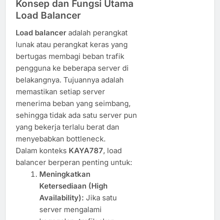
Konsep dan Fungsi Utama
Load Balancer
Load balancer
adalah perangkat
lunak atau perangkat keras yang
bertugas membagi beban trafik
pengguna ke beberapa server di
belakangnya. Tujuannya adalah
memastikan setiap server
menerima beban yang seimbang,
sehingga tidak ada satu server pun
yang bekerja terlalu berat dan
menyebabkan bottleneck.
Dalam konteks
KAYA787
, load
balancer berperan penting untuk:
Meningkatkan
Ketersediaan (High
Availability):
Jika satu
server mengalami