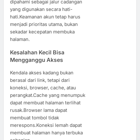
dipahami sebagai jalur cadangan
yang digunakan secara hati-
hati.Keamanan akun tetap harus
menjadi prioritas utama, bukan
sekadar kecepatan membuka
halaman.
Kesalahan Kecil Bisa
Mengganggu Akses
Kendala akses kadang bukan
berasal dari link, tetapi dari
koneksi, browser, cache, atau
perangkat.Cache yang menumpuk
dapat membuat halaman terlihat
rusak.Browser lama dapat
membuat tombol tidak
merespons.Koneksi lemah dapat
membuat halaman hanya terbuka