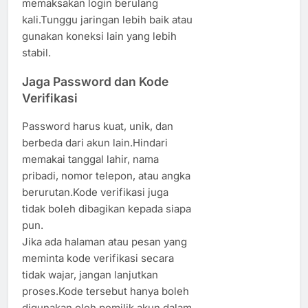
memaksakan login berulang
kali.Tunggu jaringan lebih baik atau
gunakan koneksi lain yang lebih
stabil.
Jaga Password dan Kode
Verifikasi
Password harus kuat, unik, dan
berbeda dari akun lain.Hindari
memakai tanggal lahir, nama
pribadi, nomor telepon, atau angka
berurutan.Kode verifikasi juga
tidak boleh dibagikan kepada siapa
pun.
Jika ada halaman atau pesan yang
meminta kode verifikasi secara
tidak wajar, jangan lanjutkan
proses.Kode tersebut hanya boleh
digunakan oleh pemilik akun dalam