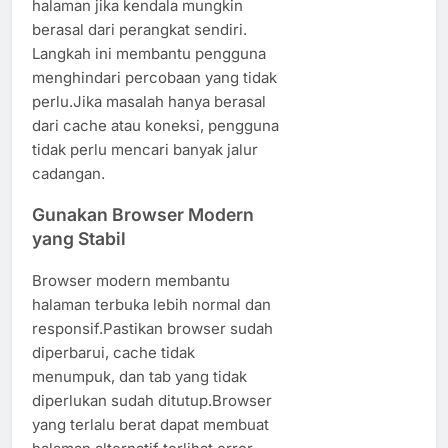
halaman jika kendala mungkin
berasal dari perangkat sendiri.
Langkah ini membantu pengguna
menghindari percobaan yang tidak
perlu.Jika masalah hanya berasal
dari cache atau koneksi, pengguna
tidak perlu mencari banyak jalur
cadangan.
Gunakan Browser Modern
yang Stabil
Browser modern membantu
halaman terbuka lebih normal dan
responsif.Pastikan browser sudah
diperbarui, cache tidak
menumpuk, dan tab yang tidak
diperlukan sudah ditutup.Browser
yang terlalu berat dapat membuat