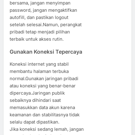
bersama, jangan menyimpan
password, jangan mengaktifkan
autofill, dan pastikan logout
setelah selesai.Namun, perangkat
pribadi tetap menjadi pilihan
terbaik untuk akses rutin.
Gunakan Koneksi Tepercaya
Koneksi internet yang stabil
membantu halaman terbuka
normal.Gunakan jaringan pribadi
atau koneksi yang benar-benar
dipercaya.Jaringan publik
sebaiknya dihindari saat
memasukkan data akun karena
keamanan dan stabilitasnya tidak
selalu dapat dipastikan.
Jika koneksi sedang lemah, jangan