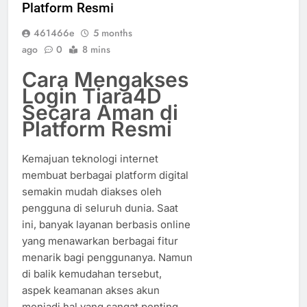
Platform Resmi
461466e
5 months
ago
0
8 mins
Cara Mengakses
Login Tiara4D
Secara Aman di
Platform Resmi
Kemajuan teknologi internet
membuat berbagai platform digital
semakin mudah diakses oleh
pengguna di seluruh dunia. Saat
ini, banyak layanan berbasis online
yang menawarkan berbagai fitur
menarik bagi penggunanya. Namun
di balik kemudahan tersebut,
aspek keamanan akses akun
menjadi hal yang sangat penting