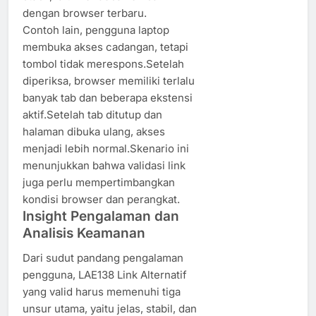
dengan browser terbaru.
Contoh lain, pengguna laptop
membuka akses cadangan, tetapi
tombol tidak merespons.Setelah
diperiksa, browser memiliki terlalu
banyak tab dan beberapa ekstensi
aktif.Setelah tab ditutup dan
halaman dibuka ulang, akses
menjadi lebih normal.Skenario ini
menunjukkan bahwa validasi link
juga perlu mempertimbangkan
kondisi browser dan perangkat.
Insight Pengalaman dan
Analisis Keamanan
Dari sudut pandang pengalaman
pengguna, LAE138 Link Alternatif
yang valid harus memenuhi tiga
unsur utama, yaitu jelas, stabil, dan