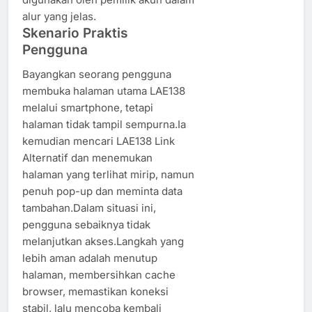
alur yang jelas.
Skenario Praktis
Pengguna
Bayangkan seorang pengguna
membuka halaman utama LAE138
melalui smartphone, tetapi
halaman tidak tampil sempurna.Ia
kemudian mencari LAE138 Link
Alternatif dan menemukan
halaman yang terlihat mirip, namun
penuh pop-up dan meminta data
tambahan.Dalam situasi ini,
pengguna sebaiknya tidak
melanjutkan akses.Langkah yang
lebih aman adalah menutup
halaman, membersihkan cache
browser, memastikan koneksi
stabil, lalu mencoba kembali