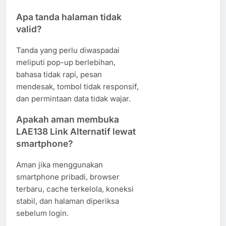
Apa tanda halaman tidak
valid?
Tanda yang perlu diwaspadai
meliputi pop-up berlebihan,
bahasa tidak rapi, pesan
mendesak, tombol tidak responsif,
dan permintaan data tidak wajar.
Apakah aman membuka
LAE138 Link Alternatif lewat
smartphone?
Aman jika menggunakan
smartphone pribadi, browser
terbaru, cache terkelola, koneksi
stabil, dan halaman diperiksa
sebelum login.