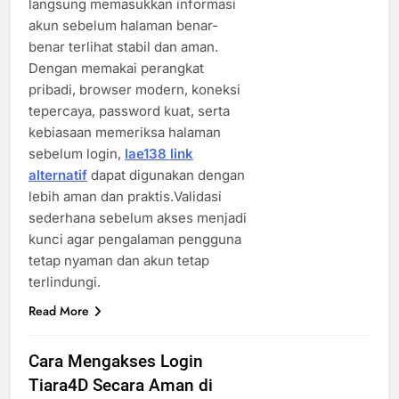
langsung memasukkan informasi
akun sebelum halaman benar-
benar terlihat stabil dan aman.
Dengan memakai perangkat
pribadi, browser modern, koneksi
tepercaya, password kuat, serta
kebiasaan memeriksa halaman
sebelum login,
lae138 link
alternatif
dapat digunakan dengan
lebih aman dan praktis.Validasi
sederhana sebelum akses menjadi
kunci agar pengalaman pengguna
tetap nyaman dan akun tetap
terlindungi.
Read More
Cara Mengakses Login
Tiara4D Secara Aman di