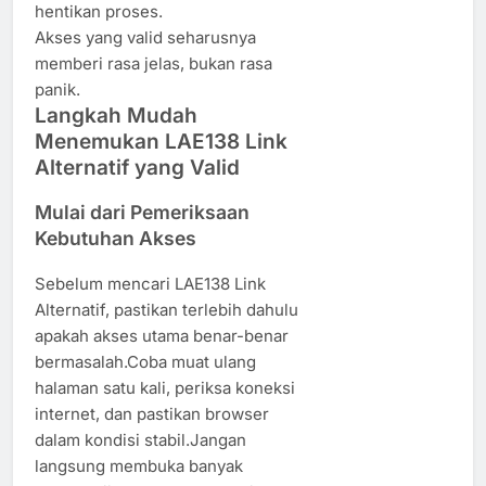
hentikan proses.
Akses yang valid seharusnya
memberi rasa jelas, bukan rasa
panik.
Langkah Mudah
Menemukan LAE138 Link
Alternatif yang Valid
Mulai dari Pemeriksaan
Kebutuhan Akses
Sebelum mencari LAE138 Link
Alternatif, pastikan terlebih dahulu
apakah akses utama benar-benar
bermasalah.Coba muat ulang
halaman satu kali, periksa koneksi
internet, dan pastikan browser
dalam kondisi stabil.Jangan
langsung membuka banyak