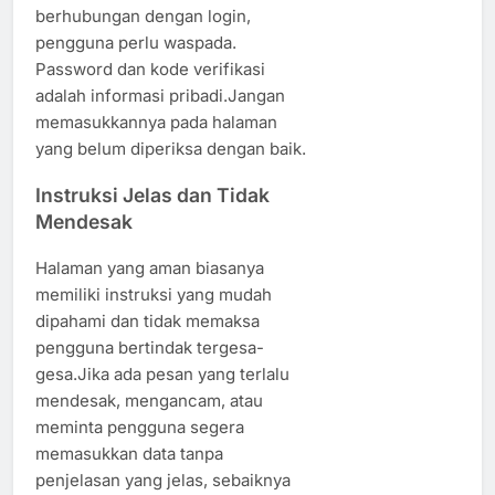
berhubungan dengan login,
pengguna perlu waspada.
Password dan kode verifikasi
adalah informasi pribadi.Jangan
memasukkannya pada halaman
yang belum diperiksa dengan baik.
Instruksi Jelas dan Tidak
Mendesak
Halaman yang aman biasanya
memiliki instruksi yang mudah
dipahami dan tidak memaksa
pengguna bertindak tergesa-
gesa.Jika ada pesan yang terlalu
mendesak, mengancam, atau
meminta pengguna segera
memasukkan data tanpa
penjelasan yang jelas, sebaiknya