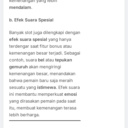
kemenangan yang lebih
mendalam
.
b. Efek Suara Spesial
Banyak slot juga dilengkapi dengan
efek suara spesial
yang hanya
terdengar saat fitur bonus atau
kemenangan besar terjadi. Sebagai
contoh, suara
bel
atau
tepukan
gemuruh
akan mengiringi
kemenangan besar, menandakan
bahwa pemain baru saja meraih
sesuatu yang
istimewa
. Efek suara
ini membantu memperkuat
emosi
yang dirasakan pemain pada saat
itu, membuat kemenangan terasa
lebih berharga.