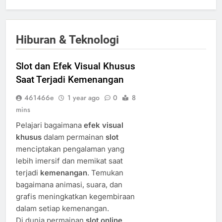
Hiburan & Teknologi
Slot dan Efek Visual Khusus
Saat Terjadi Kemenangan
461466e
1 year ago
0
8
mins
Pelajari bagaimana
efek visual
khusus
dalam permainan
slot
menciptakan pengalaman yang
lebih imersif dan memikat saat
terjadi
kemenangan
. Temukan
bagaimana animasi, suara, dan
grafis meningkatkan kegembiraan
dalam setiap kemenangan.
Di dunia permainan
slot online
,