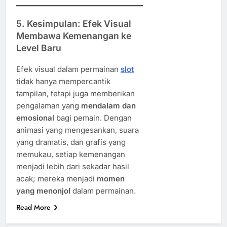
5.
Kesimpulan: Efek Visual
Membawa Kemenangan ke
Level Baru
Efek visual dalam permainan
slot
tidak hanya mempercantik
tampilan, tetapi juga memberikan
pengalaman yang
mendalam dan
emosional
bagi pemain. Dengan
animasi yang mengesankan, suara
yang dramatis, dan grafis yang
memukau, setiap kemenangan
menjadi lebih dari sekadar hasil
acak; mereka menjadi
momen
yang menonjol
dalam permainan.
Read More