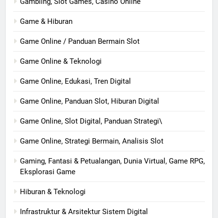
Gambling, Slot Games, Casino Online
Game & Hiburan
Game Online / Panduan Bermain Slot
Game Online & Teknologi
Game Online, Edukasi, Tren Digital
Game Online, Panduan Slot, Hiburan Digital
Game Online, Slot Digital, Panduan Strategi\
Game Online, Strategi Bermain, Analisis Slot
Gaming, Fantasi & Petualangan, Dunia Virtual, Game RPG,
Eksplorasi Game
Hiburan & Teknologi
Infrastruktur & Arsitektur Sistem Digital