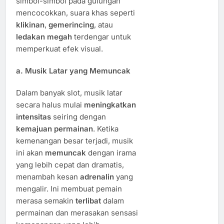
simbol-simbol pada gulungan
mencocokkan, suara khas seperti
klikinan
,
gemerincing
, atau
ledakan megah
terdengar untuk
memperkuat efek visual.
a. Musik Latar yang Memuncak
Dalam banyak slot, musik latar
secara halus mulai
meningkatkan
intensitas
seiring dengan
kemajuan permainan
. Ketika
kemenangan besar terjadi, musik
ini akan
memuncak
dengan irama
yang lebih cepat dan dramatis,
menambah kesan
adrenalin
yang
mengalir. Ini membuat pemain
merasa semakin
terlibat
dalam
permainan dan merasakan sensasi