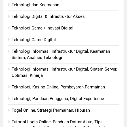
Teknologi dan Keamanan
Teknologi Digital & Infrastruktur Akses
Teknologi Game / Inovasi Digital
Teknologi Game Digital
Teknologi Informasi, Infrastruktur Digital, Keamanan
Sistem, Analisis Teknologi
Teknologi Informasi, Infrastruktur Digital, Sistem Server,
Optimasi Kinerja
Teknologi, Kasino Online, Pembayaran Permainan
Teknologi, Panduan Pengguna, Digital Experience
Togel Online, Strategi Permainan, Hiburan
Tutorial Login Online, Panduan Daftar Akun, Tips