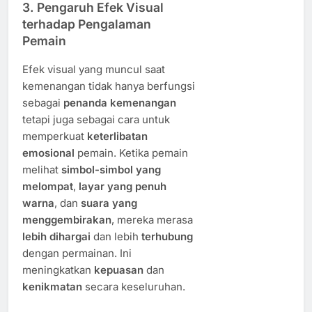
3.
Pengaruh Efek Visual
terhadap Pengalaman
Pemain
Efek visual yang muncul saat
kemenangan tidak hanya berfungsi
sebagai
penanda kemenangan
tetapi juga sebagai cara untuk
memperkuat
keterlibatan
emosional
pemain. Ketika pemain
melihat
simbol-simbol yang
melompat
,
layar yang penuh
warna
, dan
suara yang
menggembirakan
, mereka merasa
lebih dihargai
dan lebih
terhubung
dengan permainan. Ini
meningkatkan
kepuasan
dan
kenikmatan
secara keseluruhan.