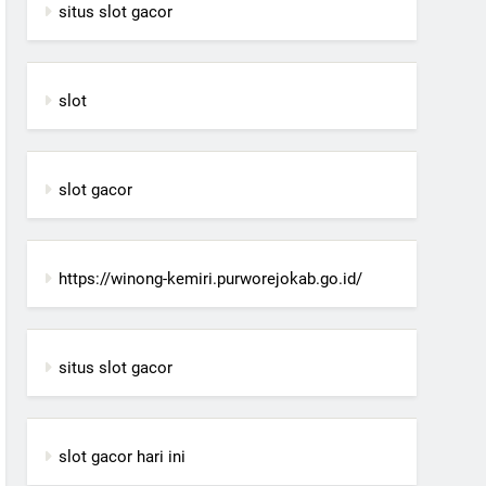
situs slot gacor
slot
slot gacor
https://winong-kemiri.purworejokab.go.id/
situs slot gacor
slot gacor hari ini