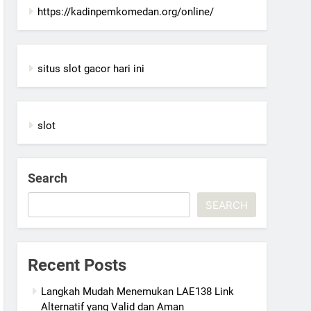
https://kadinpemkomedan.org/online/
situs slot gacor hari ini
slot
Search
SEARCH
Recent Posts
Langkah Mudah Menemukan LAE138 Link
Alternatif yang Valid dan Aman