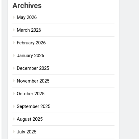
Archives
May 2026
March 2026
February 2026
January 2026
December 2025
November 2025
October 2025
September 2025
August 2025
July 2025