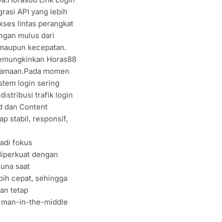
grasi API yang lebih
kses lintas perangkat
ngan mulus dari
maupun kecepatan.
 memungkinkan Horas88
ersamaan.Pada momen
istem login sering
tribusi trafik login
ud dan Content
p stabil, responsif,
adi fokus
diperkuat dengan
una saat
ebih cepat, sehingga
an tetap
i man-in-the-middle