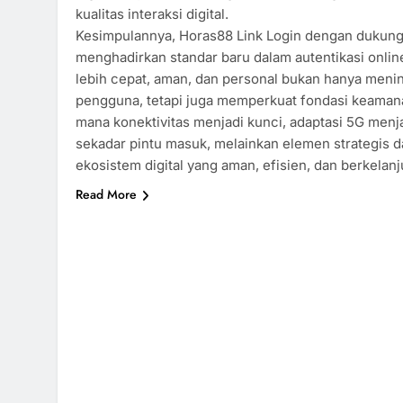
kualitas interaksi digital.
Kesimpulannya, Horas88 Link Login dengan dukung
menghadirkan standar baru dalam autentikasi onlin
lebih cepat, aman, dan personal bukan hanya men
pengguna, tetapi juga memperkuat fondasi keamanan
mana konektivitas menjadi kunci, adaptasi 5G menja
sekadar pintu masuk, melainkan elemen strategis
ekosistem digital yang aman, efisien, dan berkelanj
Read More