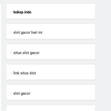
bokep indo
slot gacor hari ini
situs slot gacor
link situs slot
slot gacor