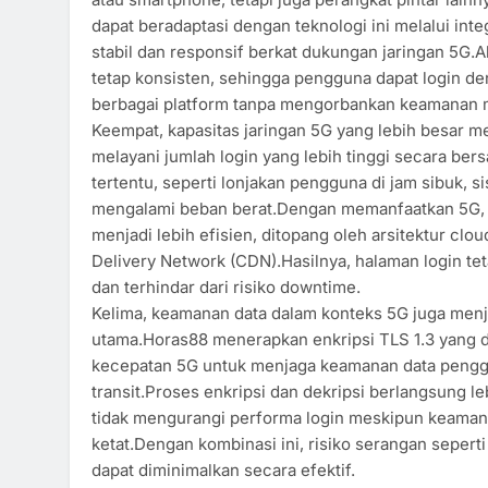
dapat beradaptasi dengan teknologi ini melalui inte
stabil dan responsif berkat dukungan jaringan 5G.A
tetap konsisten, sehingga pengguna dapat login de
berbagai platform tanpa mengorbankan keamanan 
Keempat, kapasitas jaringan 5G yang lebih besar
melayani jumlah login yang lebih tinggi secara b
tertentu, seperti lonjakan pengguna di jam sibuk, s
mengalami beban berat.Dengan memanfaatkan 5G, dis
menjadi lebih efisien, ditopang oleh arsitektur clo
Delivery Network (CDN).Hasilnya, halaman login teta
dan terhindar dari risiko downtime.
Kelima, keamanan data dalam konteks 5G juga menj
utama.Horas88 menerapkan enkripsi TLS 1.3 yang 
kecepatan 5G untuk menjaga keamanan data pengg
transit.Proses enkripsi dan dekripsi berlangsung l
tidak mengurangi performa login meskipun keaman
ketat.Dengan kombinasi ini, risiko serangan sepert
dapat diminimalkan secara efektif.