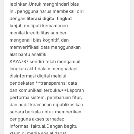
lebihkan.Untuk menghindari bias
ini, pengguna harus membekali diri
dengan
literasi digital tingkat
lanjut
, meliputi kemampuan
menilai kredibilitas sumber,
mengenali bias kognitif, dan
memverifikasi data menggunakan
alat bantu analitik.
KAYA787 sendiri telah mengambil
langkah aktif dalam menghadapi
disinformasi digital melalui
pendekatan **transparansi data
dan komunikasi terbuka.**Laporan
performa sistem, pembaruan fitur,
dan audit keamanan dipublikasikan
secara berkala untuk memberikan
pengguna akses terhadap
informasi faktual.Dengan begitu,
klaim di media sosial dapat