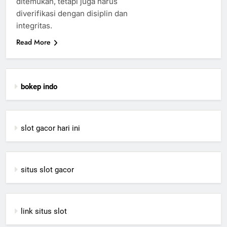
ditemukan, tetapi juga harus
diverifikasi dengan disiplin dan
integritas.
Read More
bokep indo
slot gacor hari ini
situs slot gacor
link situs slot