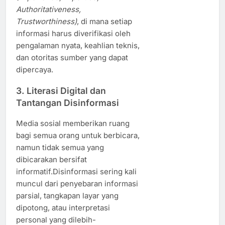
Authoritativeness,
Trustworthiness)
, di mana setiap
informasi harus diverifikasi oleh
pengalaman nyata, keahlian teknis,
dan otoritas sumber yang dapat
dipercaya.
3. Literasi Digital dan
Tantangan Disinformasi
Media sosial memberikan ruang
bagi semua orang untuk berbicara,
namun tidak semua yang
dibicarakan bersifat
informatif.Disinformasi sering kali
muncul dari penyebaran informasi
parsial, tangkapan layar yang
dipotong, atau interpretasi
personal yang dilebih-