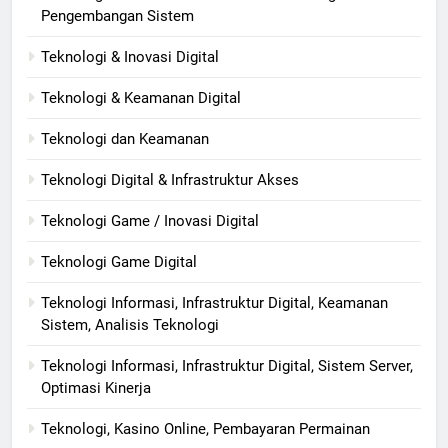
Pengembangan Sistem
Teknologi & Inovasi Digital
Teknologi & Keamanan Digital
Teknologi dan Keamanan
Teknologi Digital & Infrastruktur Akses
Teknologi Game / Inovasi Digital
Teknologi Game Digital
Teknologi Informasi, Infrastruktur Digital, Keamanan
Sistem, Analisis Teknologi
Teknologi Informasi, Infrastruktur Digital, Sistem Server,
Optimasi Kinerja
Teknologi, Kasino Online, Pembayaran Permainan