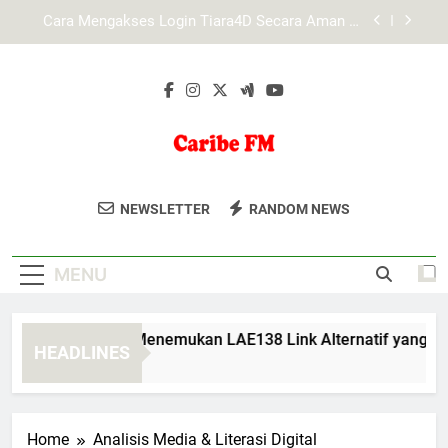
Skip
Peran Media Teknologi dalam Mendorong Inovasi
to
di Era Digital
content
Studi Struktur Teknologi Digital pada Lebah4D:
Fondasi Infrastruktur dan Arsitektur Sistem
Modern
Langkah Mudah Menemukan LAE138 Link
Alternatif yang Valid dan Aman
Cara Mengakses Login Tiara4D Secara Aman di
Platform Resmi
Caribe FM
Nikmati Musik Terbaik Dari Karibia
Peran Media Teknologi dalam Mendorong Inovasi
NEWSLETTER
RANDOM NEWS
di Era Digital
Bersama Caribe FM, Stasiun Radio Yang
Studi Struktur Teknologi Digital pada Lebah4D:
Menghadirkan Beragam Genre Musik.
Fondasi Infrastruktur dan Arsitektur Sistem
MENU
Modern
angkah Mudah Menemukan LAE138 Link Alternatif yang Valid
HEADLINES
Months Ago
Home
Analisis Media & Literasi Digital