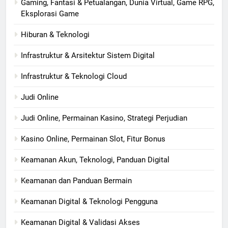
Gaming, Fantasi & Petualangan, Dunia Virtual, Game RPG,
Eksplorasi Game
Hiburan & Teknologi
Infrastruktur & Arsitektur Sistem Digital
Infrastruktur & Teknologi Cloud
Judi Online
Judi Online, Permainan Kasino, Strategi Perjudian
Kasino Online, Permainan Slot, Fitur Bonus
Keamanan Akun, Teknologi, Panduan Digital
Keamanan dan Panduan Bermain
Keamanan Digital & Teknologi Pengguna
Keamanan Digital & Validasi Akses