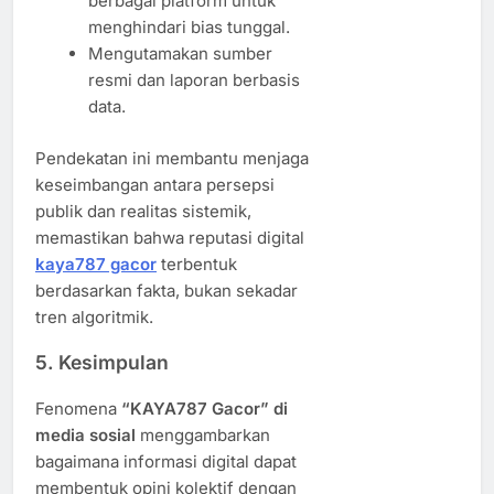
berbagai platform untuk
menghindari bias tunggal.
Mengutamakan sumber
resmi dan laporan berbasis
data.
Pendekatan ini membantu menjaga
keseimbangan antara persepsi
publik dan realitas sistemik,
memastikan bahwa reputasi digital
kaya787 gacor
terbentuk
berdasarkan fakta, bukan sekadar
tren algoritmik.
5. Kesimpulan
Fenomena
“KAYA787 Gacor” di
media sosial
menggambarkan
bagaimana informasi digital dapat
membentuk opini kolektif dengan