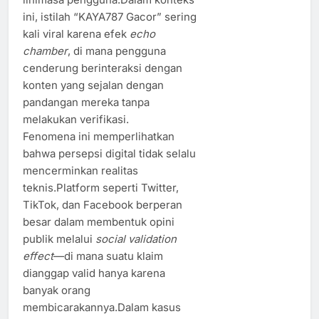
ini, istilah “KAYA787 Gacor” sering
kali viral karena efek
echo
chamber
, di mana pengguna
cenderung berinteraksi dengan
konten yang sejalan dengan
pandangan mereka tanpa
melakukan verifikasi.
Fenomena ini memperlihatkan
bahwa persepsi digital tidak selalu
mencerminkan realitas
teknis.Platform seperti Twitter,
TikTok, dan Facebook berperan
besar dalam membentuk opini
publik melalui
social validation
effect
—di mana suatu klaim
dianggap valid hanya karena
banyak orang
membicarakannya.Dalam kasus