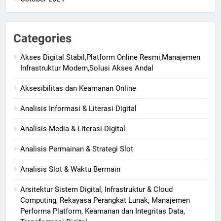
Categories
Akses Digital Stabil,Platform Online Resmi,Manajemen
Infrastruktur Modern,Solusi Akses Andal
Aksesibilitas dan Keamanan Online
Analisis Informasi & Literasi Digital
Analisis Media & Literasi Digital
Analisis Permainan & Strategi Slot
Analisis Slot & Waktu Bermain
Arsitektur Sistem Digital, Infrastruktur & Cloud
Computing, Rekayasa Perangkat Lunak, Manajemen
Performa Platform, Keamanan dan Integritas Data,