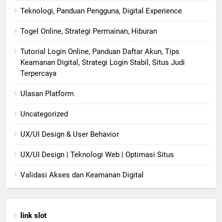
Teknologi, Panduan Pengguna, Digital Experience
Togel Online, Strategi Permainan, Hiburan
Tutorial Login Online, Panduan Daftar Akun, Tips
Keamanan Digital, Strategi Login Stabil, Situs Judi
Terpercaya
Ulasan Platform
Uncategorized
UX/UI Design & User Behavior
UX/UI Design | Teknologi Web | Optimasi Situs
Validasi Akses dan Keamanan Digital
link slot