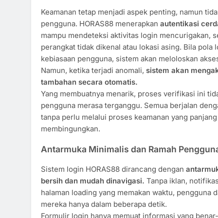
Keamanan tetap menjadi aspek penting, namun tida
pengguna. HORAS88 menerapkan
autentikasi cerd
mampu mendeteksi aktivitas login mencurigakan, s
perangkat tidak dikenal atau lokasi asing. Bila pola
kebiasaan pengguna, sistem akan meloloskan akses
Namun, ketika terjadi anomali,
sistem akan mengakt
tambahan secara otomatis.
Yang membuatnya menarik, proses verifikasi ini t
pengguna merasa terganggu. Semua berjalan denga
tanpa perlu melalui proses keamanan yang panjang
membingungkan.
Antarmuka Minimalis dan Ramah Penggun
Sistem login HORAS88 dirancang dengan
antarmuk
bersih dan mudah dinavigasi.
Tanpa iklan, notifika
halaman loading yang memakan waktu, pengguna d
mereka hanya dalam beberapa detik.
Formulir login hanya memuat informasi yang benar