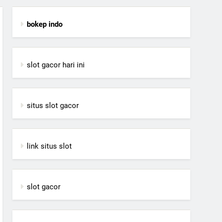
bokep indo
slot gacor hari ini
situs slot gacor
link situs slot
slot gacor