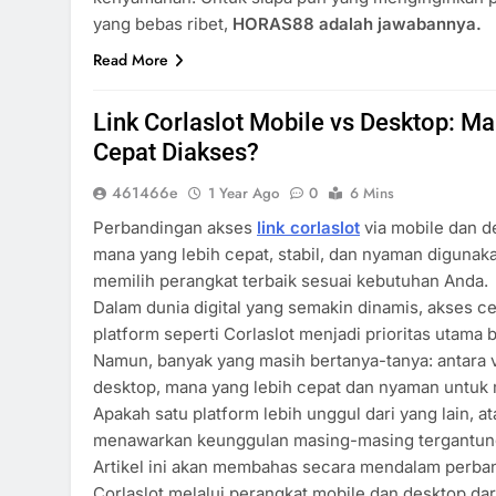
yang bebas ribet,
HORAS88 adalah jawabannya.
Read More
Link Corlaslot Mobile vs Desktop: M
Cepat Diakses?
461466e
1 Year Ago
0
6 Mins
Perbandingan akses
link corlaslot
via mobile dan d
mana yang lebih cepat, stabil, dan nyaman digunaka
memilih perangkat terbaik sesuai kebutuhan Anda.
Dalam dunia digital yang semakin dinamis, akses ce
platform seperti Corlaslot menjadi prioritas utama
Namun, banyak yang masih bertanya-tanya: antara 
desktop, mana yang lebih cepat dan nyaman untuk
Apakah satu platform lebih unggul dari yang lain, 
menawarkan keunggulan masing-masing tergantung
Artikel ini akan membahas secara mendalam perban
Corlaslot melalui perangkat mobile dan desktop dari