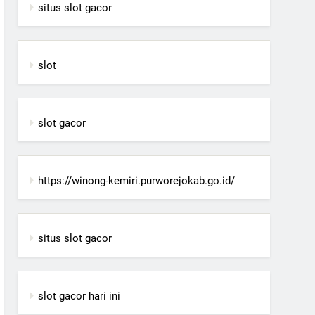
situs slot gacor
slot
slot gacor
https://winong-kemiri.purworejokab.go.id/
situs slot gacor
slot gacor hari ini