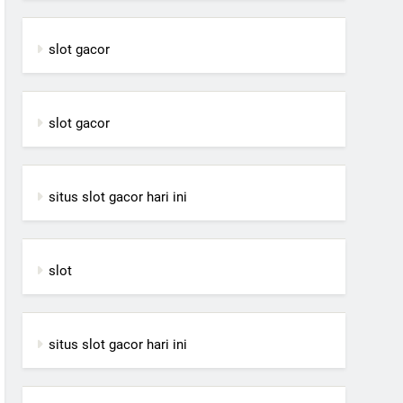
slot gacor
slot gacor
situs slot gacor hari ini
slot
situs slot gacor hari ini