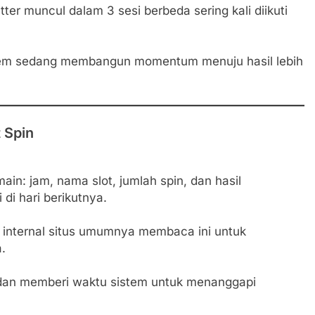
er muncul dalam 3 sesi berbeda sering kali diikuti
istem sedang membangun momentum menuju hasil lebih
 Spin
ain: jam, nama slot, jumlah spin, dan hasil
di hari berikutnya.
em internal situs umumnya membaca ini untuk
.
dan memberi waktu sistem untuk menanggapi