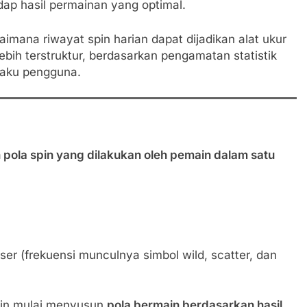
adap hasil permainan yang optimal.
imana riwayat spin harian dapat dijadikan alat ukur
bih terstruktur, berdasarkan pengamatan statistik
laku pengguna.
 pola spin yang dilakukan oleh pemain dalam satu
er (frekuensi munculnya simbol wild, scatter, dan
ain mulai menyusun
pola bermain berdasarkan hasil