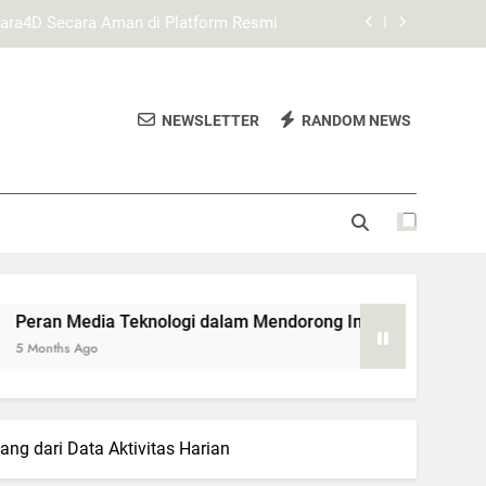
ara4D Secara Aman di Platform Resmi
alam Mendorong Inovasi di Era Digital
astruktur dan Arsitektur Sistem Modern
NEWSLETTER
RANDOM NEWS
Link Alternatif yang Valid dan Aman
Yang Menghadirkan Beragam Genre Musik.
ara4D Secara Aman di Platform Resmi
alam Mendorong Inovasi di Era Digital
astruktur dan Arsitektur Sistem Modern
ia Teknologi dalam Mendorong Inovasi di Era Digital
St
o
5 M
ng dari Data Aktivitas Harian