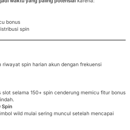
adi waktu yang paling potensial
karena:
icu bonus
stribusi spin
 riwayat spin harian akun dengan frekuensi
 slot selama 150+ spin cenderung memicu fitur bonus
indah.
 Spin
bol wild mulai sering muncul setelah mencapai