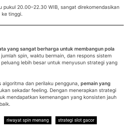
aitu pukul 20.00–22.30 WIB, sangat direkomendasikan
ke tinggi.
data yang sangat berharga untuk membangun pola
jumlah spin, waktu bermain, dan respons sistem
i peluang lebih besar untuk menyusun strategi yang
is algoritma dan perilaku pengguna,
pemain yang
bukan sekadar feeling. Dengan menerapkan strategi
untuk mendapatkan kemenangan yang konsisten jauh
baik.
riwayat spin menang
strategi slot gacor