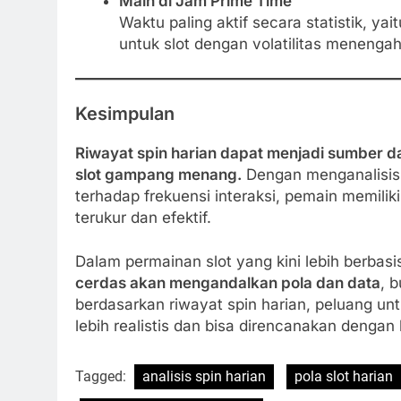
Main di Jam Prime Time
Waktu paling aktif secara statistik, y
untuk slot dengan volatilitas menengah 
Kesimpulan
Riwayat spin harian dapat menjadi sumber 
slot gampang menang.
Dengan menganalisis 
terhadap frekuensi interaksi, pemain memilik
terukur dan efektif.
Dalam permainan slot yang kini lebih berbas
cerdas akan mengandalkan pola dan data
, 
berdasarkan riwayat spin harian, peluang 
lebih realistis dan bisa direncanakan dengan 
Tagged:
analisis spin harian
pola slot harian