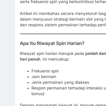
serta frekuensi spin yang berkontribusi terh
Artikel ini membahas secara menyeluruh baga
dalam menyusun strategi bermain slot yang le
dan respons sistem permainan terhadap peri
Apa Itu Riwayat Spin Harian?
Riwayat spin harian merujuk pada
jumlah dan
hari penuh
. Ini mencakup:
Frekuensi spin
Jam bermain
Jenis permainan yang diakses
Respon permainan terhadap interaksi us
bonus)
Dengan mengamati riwayat ini, banyak pem