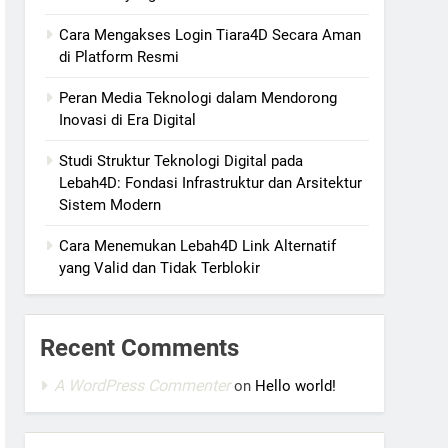
Cara Mengakses Login Tiara4D Secara Aman
di Platform Resmi
Peran Media Teknologi dalam Mendorong
Inovasi di Era Digital
Studi Struktur Teknologi Digital pada
Lebah4D: Fondasi Infrastruktur dan Arsitektur
Sistem Modern
Cara Menemukan Lebah4D Link Alternatif
yang Valid dan Tidak Terblokir
Recent Comments
A WordPress Commenter
on
Hello world!