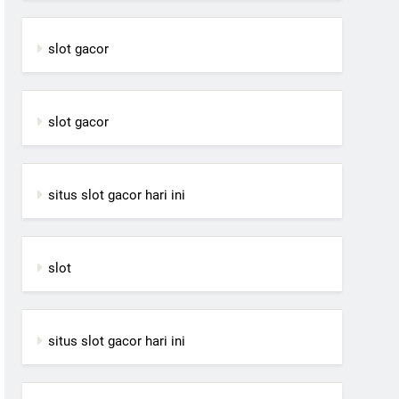
slot gacor
slot gacor
situs slot gacor hari ini
slot
situs slot gacor hari ini