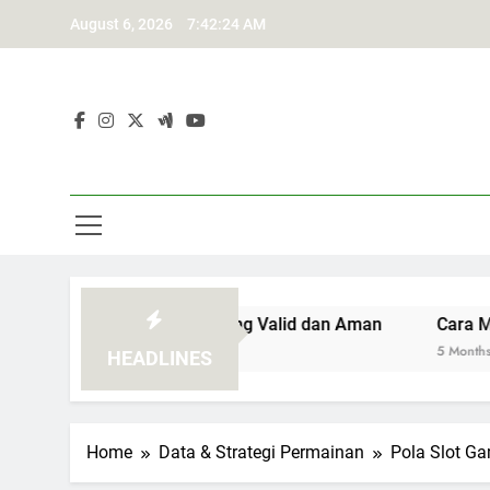
Skip
August 6, 2026
7:42:25 AM
to
content
Car
Nikmati M
nk Alternatif yang Valid dan Aman
Cara Mengakses Lo
5 Months Ago
HEADLINES
Home
Data & Strategi Permainan
Pola Slot Ga