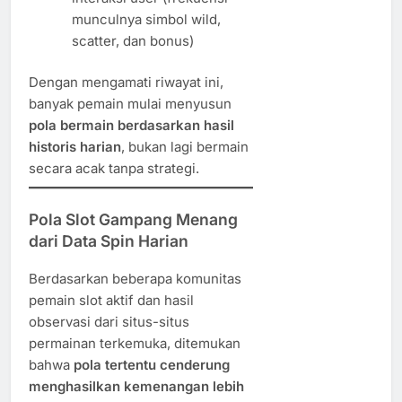
munculnya simbol wild,
scatter, dan bonus)
Dengan mengamati riwayat ini,
banyak pemain mulai menyusun
pola bermain berdasarkan hasil
historis harian
, bukan lagi bermain
secara acak tanpa strategi.
Pola Slot Gampang Menang
dari Data Spin Harian
Berdasarkan beberapa komunitas
pemain slot aktif dan hasil
observasi dari situs-situs
permainan terkemuka, ditemukan
bahwa
pola tertentu cenderung
menghasilkan kemenangan lebih