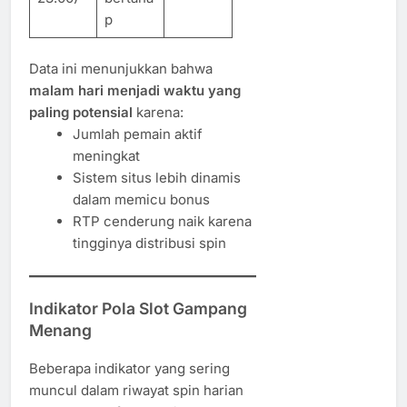
p
Data ini menunjukkan bahwa
malam hari menjadi waktu yang
paling potensial
karena:
Jumlah pemain aktif
meningkat
Sistem situs lebih dinamis
dalam memicu bonus
RTP cenderung naik karena
tingginya distribusi spin
Indikator Pola Slot Gampang
Menang
Beberapa indikator yang sering
muncul dalam riwayat spin harian