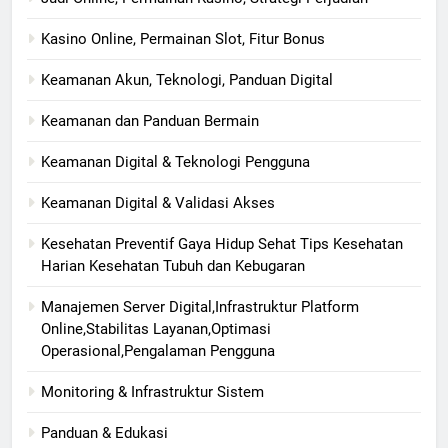
Kasino Online, Permainan Slot, Fitur Bonus
Keamanan Akun, Teknologi, Panduan Digital
Keamanan dan Panduan Bermain
Keamanan Digital & Teknologi Pengguna
Keamanan Digital & Validasi Akses
Kesehatan Preventif Gaya Hidup Sehat Tips Kesehatan
Harian Kesehatan Tubuh dan Kebugaran
Manajemen Server Digital,Infrastruktur Platform
Online,Stabilitas Layanan,Optimasi
Operasional,Pengalaman Pengguna
Monitoring & Infrastruktur Sistem
Panduan & Edukasi