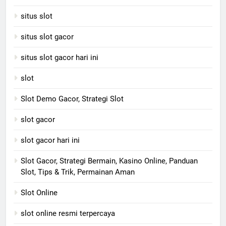
situs slot
situs slot gacor
situs slot gacor hari ini
slot
Slot Demo Gacor, Strategi Slot
slot gacor
slot gacor hari ini
Slot Gacor, Strategi Bermain, Kasino Online, Panduan
Slot, Tips & Trik, Permainan Aman
Slot Online
slot online resmi terpercaya