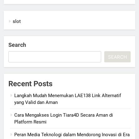
slot
Search
SEARCH
Recent Posts
Langkah Mudah Menemukan LAE138 Link Alternatif
yang Valid dan Aman
Cara Mengakses Login Tiara4D Secara Aman di
Platform Resmi
Peran Media Teknologi dalam Mendorong Inovasi di Era