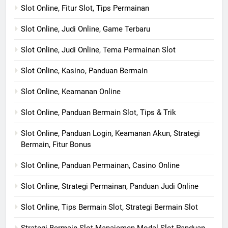
Slot Online, Fitur Slot, Tips Permainan
Slot Online, Judi Online, Game Terbaru
Slot Online, Judi Online, Tema Permainan Slot
Slot Online, Kasino, Panduan Bermain
Slot Online, Keamanan Online
Slot Online, Panduan Bermain Slot, Tips & Trik
Slot Online, Panduan Login, Keamanan Akun, Strategi
Bermain, Fitur Bonus
Slot Online, Panduan Permainan, Casino Online
Slot Online, Strategi Permainan, Panduan Judi Online
Slot Online, Tips Bermain Slot, Strategi Bermain Slot
Strategi Bermain Slot Manajemen Modal Slot Panduan