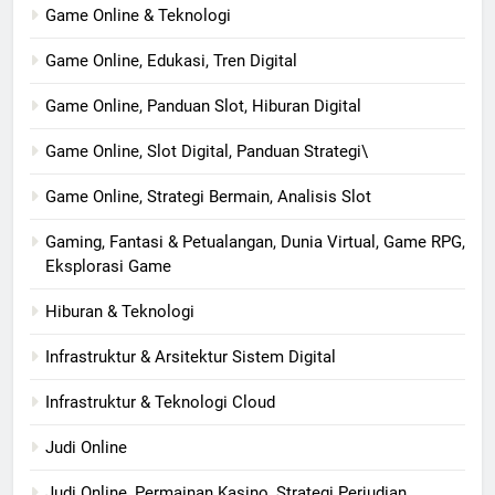
Game Online & Teknologi
Game Online, Edukasi, Tren Digital
Game Online, Panduan Slot, Hiburan Digital
Game Online, Slot Digital, Panduan Strategi\
Game Online, Strategi Bermain, Analisis Slot
Gaming, Fantasi & Petualangan, Dunia Virtual, Game RPG,
Eksplorasi Game
Hiburan & Teknologi
Infrastruktur & Arsitektur Sistem Digital
Infrastruktur & Teknologi Cloud
Judi Online
Judi Online, Permainan Kasino, Strategi Perjudian