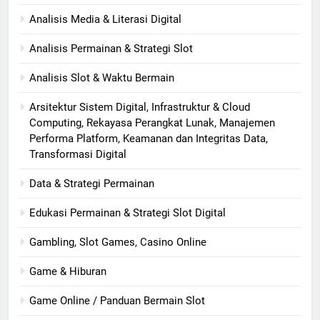
Analisis Media & Literasi Digital
Analisis Permainan & Strategi Slot
Analisis Slot & Waktu Bermain
Arsitektur Sistem Digital, Infrastruktur & Cloud
Computing, Rekayasa Perangkat Lunak, Manajemen
Performa Platform, Keamanan dan Integritas Data,
Transformasi Digital
Data & Strategi Permainan
Edukasi Permainan & Strategi Slot Digital
Gambling, Slot Games, Casino Online
Game & Hiburan
Game Online / Panduan Bermain Slot