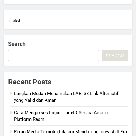
slot
Search
SEARCH
Recent Posts
Langkah Mudah Menemukan LAE138 Link Alternatif
yang Valid dan Aman
Cara Mengakses Login Tiara4D Secara Aman di
Platform Resmi
Peran Media Teknologi dalam Mendorong Inovasi di Era