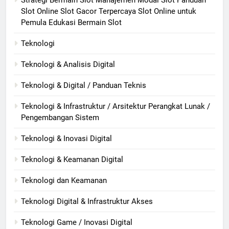
Slot Online Slot Gacor Terpercaya Slot Online untuk
Pemula Edukasi Bermain Slot
Teknologi
Teknologi & Analisis Digital
Teknologi & Digital / Panduan Teknis
Teknologi & Infrastruktur / Arsitektur Perangkat Lunak /
Pengembangan Sistem
Teknologi & Inovasi Digital
Teknologi & Keamanan Digital
Teknologi dan Keamanan
Teknologi Digital & Infrastruktur Akses
Teknologi Game / Inovasi Digital