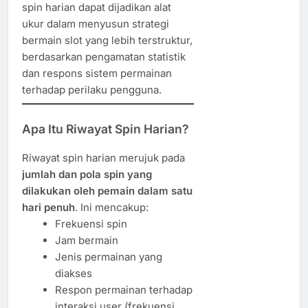
spin harian dapat dijadikan alat
ukur dalam menyusun strategi
bermain slot yang lebih terstruktur,
berdasarkan pengamatan statistik
dan respons sistem permainan
terhadap perilaku pengguna.
Apa Itu Riwayat Spin Harian?
Riwayat spin harian merujuk pada
jumlah dan pola spin yang
dilakukan oleh pemain dalam satu
hari penuh
. Ini mencakup:
Frekuensi spin
Jam bermain
Jenis permainan yang
diakses
Respon permainan terhadap
interaksi user (frekuensi