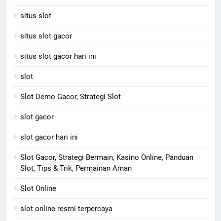
situs slot
situs slot gacor
situs slot gacor hari ini
slot
Slot Demo Gacor, Strategi Slot
slot gacor
slot gacor hari ini
Slot Gacor, Strategi Bermain, Kasino Online, Panduan
Slot, Tips & Trik, Permainan Aman
Slot Online
slot online resmi terpercaya