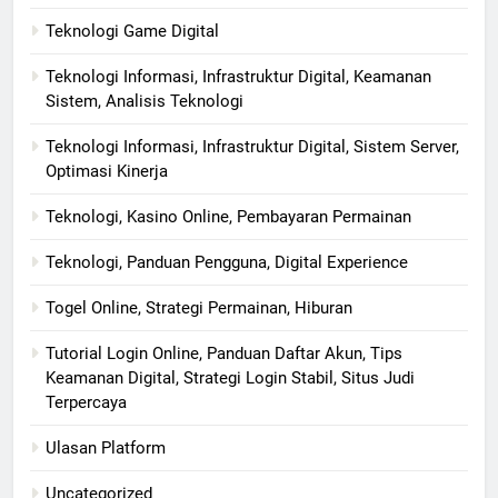
Teknologi Game Digital
Teknologi Informasi, Infrastruktur Digital, Keamanan
Sistem, Analisis Teknologi
Teknologi Informasi, Infrastruktur Digital, Sistem Server,
Optimasi Kinerja
Teknologi, Kasino Online, Pembayaran Permainan
Teknologi, Panduan Pengguna, Digital Experience
Togel Online, Strategi Permainan, Hiburan
Tutorial Login Online, Panduan Daftar Akun, Tips
Keamanan Digital, Strategi Login Stabil, Situs Judi
Terpercaya
Ulasan Platform
Uncategorized