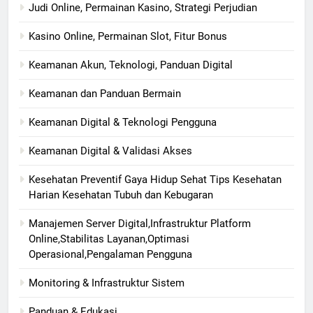
Judi Online, Permainan Kasino, Strategi Perjudian
Kasino Online, Permainan Slot, Fitur Bonus
Keamanan Akun, Teknologi, Panduan Digital
Keamanan dan Panduan Bermain
Keamanan Digital & Teknologi Pengguna
Keamanan Digital & Validasi Akses
Kesehatan Preventif Gaya Hidup Sehat Tips Kesehatan
Harian Kesehatan Tubuh dan Kebugaran
Manajemen Server Digital,Infrastruktur Platform
Online,Stabilitas Layanan,Optimasi
Operasional,Pengalaman Pengguna
Monitoring & Infrastruktur Sistem
Panduan & Edukasi