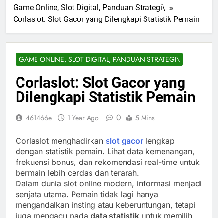
Game Online, Slot Digital, Panduan Strategi\
Corlaslot: Slot Gacor yang Dilengkapi Statistik Pemain
GAME ONLINE, SLOT DIGITAL, PANDUAN STRATEGI\
Corlaslot: Slot Gacor yang
Dilengkapi Statistik Pemain
0
461466e
1 Year Ago
5 Mins
Corlaslot menghadirkan
slot gacor
lengkap
dengan statistik pemain. Lihat data kemenangan,
frekuensi bonus, dan rekomendasi real-time untuk
bermain lebih cerdas dan terarah.
Dalam dunia slot online modern, informasi menjadi
senjata utama. Pemain tidak lagi hanya
mengandalkan insting atau keberuntungan, tetapi
juga mengacu pada
data statistik
untuk memilih