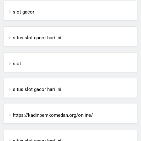
slot gacor
situs slot gacor hari ini
slot
situs slot gacor hari ini
https://kadinpemkomedan.org/online/
situs slot gacor hari ini