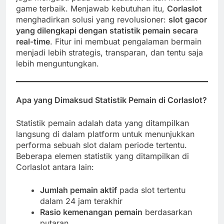
game terbaik. Menjawab kebutuhan itu,
Corlaslot
menghadirkan solusi yang revolusioner:
slot gacor
yang dilengkapi dengan statistik pemain secara
real-time
. Fitur ini membuat pengalaman bermain
menjadi lebih strategis, transparan, dan tentu saja
lebih menguntungkan.
Apa yang Dimaksud Statistik Pemain di Corlaslot?
Statistik pemain adalah data yang ditampilkan
langsung di dalam platform untuk menunjukkan
performa sebuah slot dalam periode tertentu.
Beberapa elemen statistik yang ditampilkan di
Corlaslot antara lain:
Jumlah pemain aktif
pada slot tertentu
dalam 24 jam terakhir
Rasio kemenangan pemain
berdasarkan
putaran