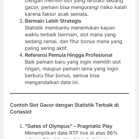
Dengan memilih slot yang terbukti sedang
gacor, pemain bisa mengurangi risiko kalah
karena faktor acak semata.
Bermain Lebih Strategis
Statistik membantu menentukan kapan
waktu terbaik bermain, slot mana yang
sedang ramai, dan fitur bonus mana yang
paling sering aktif.
Referensi Pemula Hingga Profesional
Baik pemain baru yang ingin memilih slot
ringan, maupun pemain lama yang ingin
berburu fitur bonus, semua bisa
mengandalkan data ini.
Contoh Slot Gacor dengan Statistik Terbaik di
Corlaslot
“Gates of Olympus” – Pragmatic Play
Menampilkan data RTP live di atas 96%