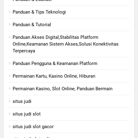
Panduan & Tips Teknologi
Panduan & Tutorial
Panduan Akses Digital,Stabilitas Platform
Online,Keamanan Sistem Akses,Solusi Konektivitas
Terpercaya
Panduan Pengguna & Keamanan Platform
Permainan Kartu, Kasino Online, Hiburan
Permainan Kasino, Slot Online, Panduan Bermain
situs judi
situs judi slot
situs judi slot gacor