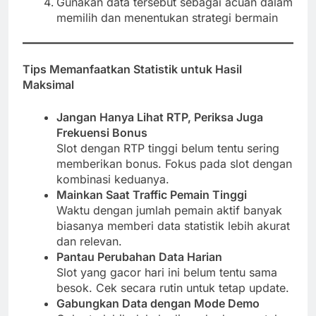
Gunakan data tersebut sebagai acuan dalam
memilih dan menentukan strategi bermain
Tips Memanfaatkan Statistik untuk Hasil
Maksimal
Jangan Hanya Lihat RTP, Periksa Juga
Frekuensi Bonus
Slot dengan RTP tinggi belum tentu sering
memberikan bonus. Fokus pada slot dengan
kombinasi keduanya.
Mainkan Saat Traffic Pemain Tinggi
Waktu dengan jumlah pemain aktif banyak
biasanya memberi data statistik lebih akurat
dan relevan.
Pantau Perubahan Data Harian
Slot yang gacor hari ini belum tentu sama
besok. Cek secara rutin untuk tetap update.
Gabungkan Data dengan Mode Demo