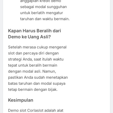
anggaplah kredit demo
sebagai modal sungguhan
untuk berlatih mengatur
taruhan dan waktu bermain.
Kapan Harus Beralih dari
Demo ke Uang Asli?
Setelah merasa cukup mengenal
slot dan percaya diri dengan
strategi Anda, saat itulah waktu
tepat untuk beralih bermain
dengan modal asli. Namun,
pastikan Anda sudah menetapkan
batas taruhan dan modal supaya
tetap bermain dengan bijak.
Kesimpulan
Demo slot Corlaslot adalah alat