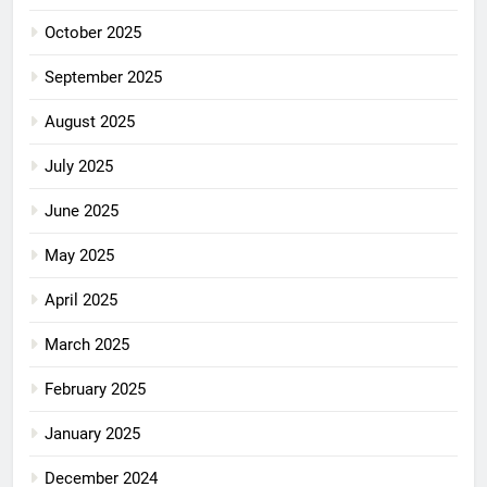
October 2025
September 2025
August 2025
July 2025
June 2025
May 2025
April 2025
March 2025
February 2025
January 2025
December 2024