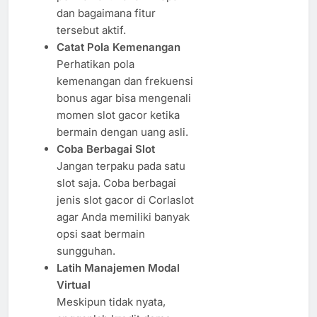
dan bagaimana fitur
tersebut aktif.
Catat Pola Kemenangan
Perhatikan pola
kemenangan dan frekuensi
bonus agar bisa mengenali
momen slot gacor ketika
bermain dengan uang asli.
Coba Berbagai Slot
Jangan terpaku pada satu
slot saja. Coba berbagai
jenis slot gacor di Corlaslot
agar Anda memiliki banyak
opsi saat bermain
sungguhan.
Latih Manajemen Modal
Virtual
Meskipun tidak nyata,