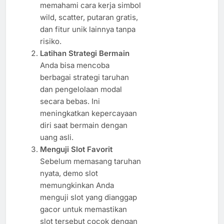
memahami cara kerja simbol
wild, scatter, putaran gratis,
dan fitur unik lainnya tanpa
risiko.
Latihan Strategi Bermain
Anda bisa mencoba
berbagai strategi taruhan
dan pengelolaan modal
secara bebas. Ini
meningkatkan kepercayaan
diri saat bermain dengan
uang asli.
Menguji Slot Favorit
Sebelum memasang taruhan
nyata, demo slot
memungkinkan Anda
menguji slot yang dianggap
gacor untuk memastikan
slot tersebut cocok dengan