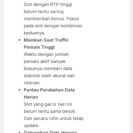
Slot dengan RTP tinggi
belum tentu sering
memberikan bonus. Fokus
pada slot dengan kombinasi
keduanya.
Mainkan Saat Traffic
Pemain Tinggi
Waktu dengan jumlah
pemain aktif banyak
biasanya memberi data
statistik lebih akurat dan
relevan.
Pantau Perubahan Data
Harian
Slot yang gacor hari ini
belum tentu sama besok.
Cek secara rutin untuk tetap
update.
Gabungkan Data dengan