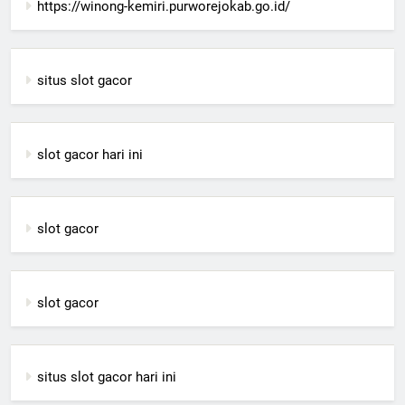
https://winong-kemiri.purworejokab.go.id/
situs slot gacor
slot gacor hari ini
slot gacor
slot gacor
situs slot gacor hari ini