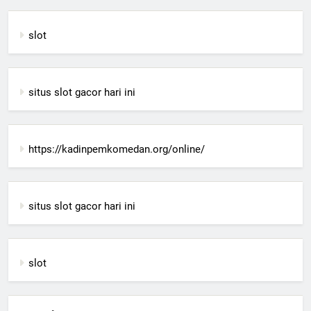
slot
situs slot gacor hari ini
https://kadinpemkomedan.org/online/
situs slot gacor hari ini
slot