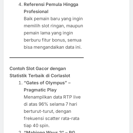
Referensi Pemula Hingga
Profesional
Baik pemain baru yang ingin
memilih slot ringan, maupun
pemain lama yang ingin
berburu fitur bonus, semua
bisa mengandalkan data ini.
Contoh Slot Gacor dengan
Statistik Terbaik di Corlaslot
“Gates of Olympus” –
Pragmatic Play
Menampilkan data RTP live
di atas 96% selama 7 hari
berturut-turut, dengan
frekuensi scatter rata-rata
tiap 40 spin.
“Mahjong Ways 2” – PG