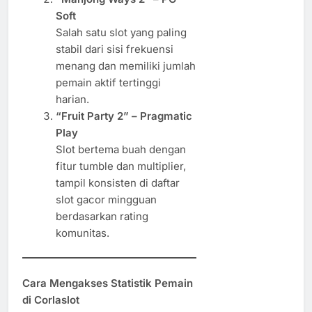
Soft
Salah satu slot yang paling
stabil dari sisi frekuensi
menang dan memiliki jumlah
pemain aktif tertinggi
harian.
“Fruit Party 2” – Pragmatic
Play
Slot bertema buah dengan
fitur tumble dan multiplier,
tampil konsisten di daftar
slot gacor mingguan
berdasarkan rating
komunitas.
Cara Mengakses Statistik Pemain
di Corlaslot