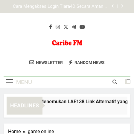
Skip
Peran Media Teknologi dalam Mendorong Inovasi
to
di Era Digital
content
Studi Struktur Teknologi Digital pada Lebah4D:
Fondasi Infrastruktur dan Arsitektur Sistem
Modern
Langkah Mudah Menemukan LAE138 Link
Alternatif yang Valid dan Aman
Cara Mengakses Login Tiara4D Secara Aman di
Platform Resmi
Caribe FM
Nikmati Musik Terbaik Dari Karibia
Peran Media Teknologi dalam Mendorong Inovasi
NEWSLETTER
RANDOM NEWS
di Era Digital
Bersama Caribe FM, Stasiun Radio Yang
Studi Struktur Teknologi Digital pada Lebah4D:
Menghadirkan Beragam Genre Musik.
Fondasi Infrastruktur dan Arsitektur Sistem
MENU
Modern
ngkah Mudah Menemukan LAE138 Link Alternatif yang Valid
HEADLINES
Months Ago
Home
game online