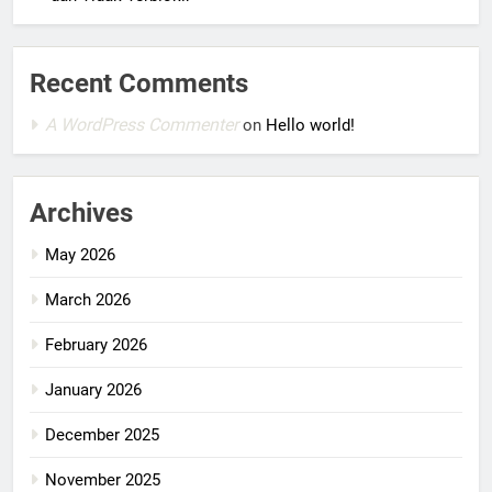
Recent Comments
A WordPress Commenter
on
Hello world!
Archives
May 2026
March 2026
February 2026
January 2026
December 2025
November 2025