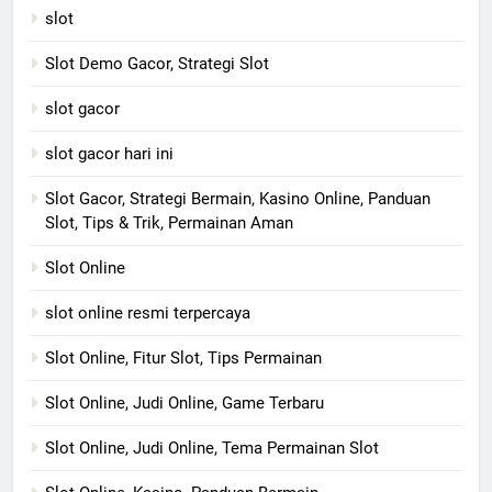
slot
Slot Demo Gacor, Strategi Slot
slot gacor
slot gacor hari ini
Slot Gacor, Strategi Bermain, Kasino Online, Panduan
Slot, Tips & Trik, Permainan Aman
Slot Online
slot online resmi terpercaya
Slot Online, Fitur Slot, Tips Permainan
Slot Online, Judi Online, Game Terbaru
Slot Online, Judi Online, Tema Permainan Slot