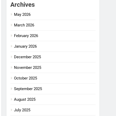
Archives
May 2026
March 2026
February 2026
January 2026
December 2025
November 2025
October 2025
September 2025
August 2025
July 2025