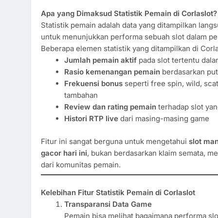
Apa yang Dimaksud Statistik Pemain di Corlaslot?
Statistik pemain adalah data yang ditampilkan lang
untuk menunjukkan performa sebuah slot dalam per
Beberapa elemen statistik yang ditampilkan di Corlas
Jumlah pemain aktif
pada slot tertentu dala
Rasio kemenangan pemain
berdasarkan put
Frekuensi bonus
seperti free spin, wild, scat
tambahan
Review dan rating pemain
terhadap slot ya
Histori RTP live
dari masing-masing game
Fitur ini sangat berguna untuk mengetahui
slot ma
gacor hari ini
, bukan berdasarkan klaim semata, mel
dari komunitas pemain.
Kelebihan Fitur Statistik Pemain di Corlaslot
Transparansi Data Game
Pemain bisa melihat bagaimana performa slo