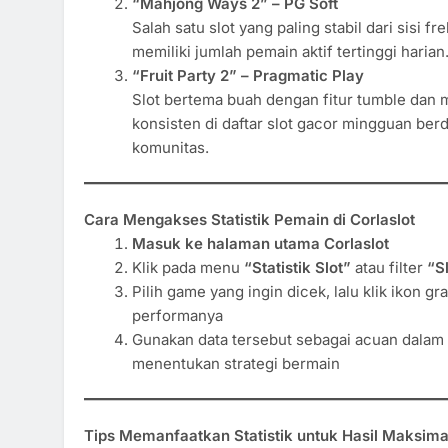
“Mahjong Ways 2” – PG Soft
Salah satu slot yang paling stabil dari sisi 
memiliki jumlah pemain aktif tertinggi harian
“Fruit Party 2” – Pragmatic Play
Slot bertema buah dengan fitur tumble dan mu
konsisten di daftar slot gacor mingguan berd
komunitas.
Cara Mengakses Statistik Pemain di Corlaslot
Masuk ke halaman utama Corlaslot
Klik pada menu
“Statistik Slot”
atau filter
“Sl
Pilih game yang ingin dicek, lalu klik ikon gr
performanya
Gunakan data tersebut sebagai acuan dalam
menentukan strategi bermain
Tips Memanfaatkan Statistik untuk Hasil Maksima