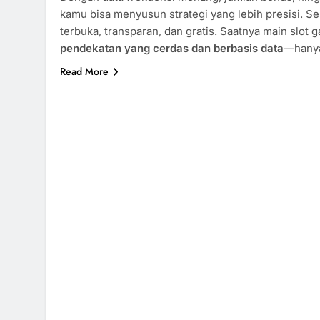
kamu bisa menyusun strategi yang lebih presisi. S
terbuka, transparan, dan gratis. Saatnya main slot
pendekatan yang cerdas dan berbasis data
—hanya
Read More