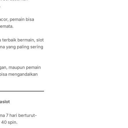
.
acor, pemain bisa
semata.
terbaik bermain, slot
na yang paling sering
ingan, maupun pemain
 bisa mengandalkan
aslot
a 7 hari berturut-
 40 spin.