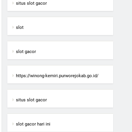
situs slot gacor
slot
slot gacor
https://winong-kemiri.purworejokab.go.id/
situs slot gacor
slot gacor hari ini