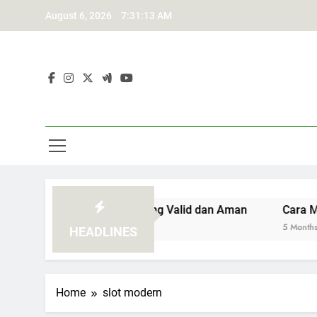
Skip
August 6, 2026
7:31:14 AM
to
content
Car
Nikmati M
k Alternatif yang Valid dan Aman
Cara Mengakses Lo
5 Months Ago
HEADLINES
Home
slot modern