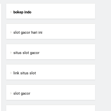
bokep indo
slot gacor hari ini
situs slot gacor
link situs slot
slot gacor