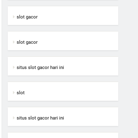
slot gacor
slot gacor
situs slot gacor hari ini
slot
situs slot gacor hari ini