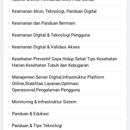
Keamanan Akun, Teknologi, Panduan Digital
Keamanan dan Panduan Bermain
Keamanan Digital & Teknologi Pengguna
Keamanan Digital & Validasi Akses
Kesehatan Preventif Gaya Hidup Sehat Tips Kesehatan
Harian Kesehatan Tubuh dan Kebugaran
Manajemen Server Digital,Infrastruktur Platform
Online,Stabilitas Layanan,Optimasi
Operasional,Pengalaman Pengguna
Monitoring & Infrastruktur Sistem
Panduan & Edukasi
Panduan & Tips Teknologi