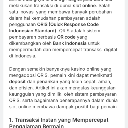
melakukan transaksi di dunia
slot online
. Salah
satu inovasi yang membawa banyak perubahan
dalam hal kemudahan pembayaran adalah
penggunaan
QRIS (Quick Response Code
Indonesian Standard)
. QRIS adalah sistem
pembayaran berbasis
QR code
yang
dikembangkan oleh
Bank Indonesia
untuk
mempermudah dan mempercepat transaksi digital
di Indonesia.
Dengan semakin banyaknya kasino online yang
mengadopsi QRIS, pemain kini dapat menikmati
deposit
dan
penarikan
yang lebih cepat, aman,
dan efisien. Artikel ini akan mengulas keunggulan-
keunggulan yang dimiliki oleh sistem pembayaran
QRIS, serta bagaimana penerapannya dalam dunia
slot online membawa dampak positif bagi pemain.
1.
Transaksi Instan yang Mempercepat
Pengalaman Bermain