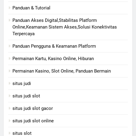
Panduan & Tutorial
Panduan Akses Digital,Stabilitas Platform
Online,Keamanan Sistem Akses,Solusi Konektivitas
Terpercaya
Panduan Pengguna & Keamanan Platform
Permainan Kartu, Kasino Online, Hiburan
Permainan Kasino, Slot Online, Panduan Bermain
situs judi
situs judi slot
situs judi slot gacor
situs judi slot online
situs slot