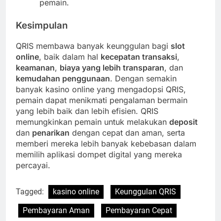
pemain.
Kesimpulan
QRIS membawa banyak keunggulan bagi
slot
online
, baik dalam hal
kecepatan transaksi
,
keamanan
,
biaya yang lebih transparan
, dan
kemudahan penggunaan
. Dengan semakin
banyak kasino online yang mengadopsi QRIS,
pemain dapat menikmati pengalaman bermain
yang lebih baik dan lebih efisien. QRIS
memungkinkan pemain untuk melakukan
deposit
dan
penarikan
dengan cepat dan aman, serta
memberi mereka lebih banyak kebebasan dalam
memilih aplikasi dompet digital yang mereka
percayai.
Tagged:
kasino online
Keunggulan QRIS
Pembayaran Aman
Pembayaran Cepat