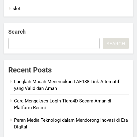
slot
Search
SEARCH
Recent Posts
Langkah Mudah Menemukan LAE138 Link Alternatif
yang Valid dan Aman
Cara Mengakses Login Tiara4D Secara Aman di
Platform Resmi
Peran Media Teknologi dalam Mendorong Inovasi di Era
Digital