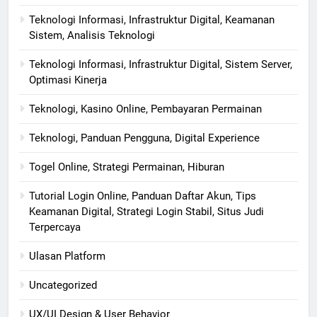
Teknologi Informasi, Infrastruktur Digital, Keamanan
Sistem, Analisis Teknologi
Teknologi Informasi, Infrastruktur Digital, Sistem Server,
Optimasi Kinerja
Teknologi, Kasino Online, Pembayaran Permainan
Teknologi, Panduan Pengguna, Digital Experience
Togel Online, Strategi Permainan, Hiburan
Tutorial Login Online, Panduan Daftar Akun, Tips
Keamanan Digital, Strategi Login Stabil, Situs Judi
Terpercaya
Ulasan Platform
Uncategorized
UX/UI Design & User Behavior