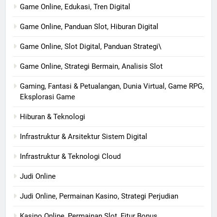
Game Online, Edukasi, Tren Digital
Game Online, Panduan Slot, Hiburan Digital
Game Online, Slot Digital, Panduan Strategi\
Game Online, Strategi Bermain, Analisis Slot
Gaming, Fantasi & Petualangan, Dunia Virtual, Game RPG,
Eksplorasi Game
Hiburan & Teknologi
Infrastruktur & Arsitektur Sistem Digital
Infrastruktur & Teknologi Cloud
Judi Online
Judi Online, Permainan Kasino, Strategi Perjudian
Kasino Online, Permainan Slot, Fitur Bonus