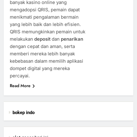
banyak kasino online yang
mengadopsi QRIS, pemain dapat
menikmati pengalaman bermain
yang lebih baik dan lebih efisien.
QRIS memungkinkan pemain untuk
melakukan
deposit
dan
penarikan
dengan cepat dan aman, serta
memberi mereka lebih banyak
kebebasan dalam memilih aplikasi
dompet digital yang mereka
percayai.
Read More
bokep indo