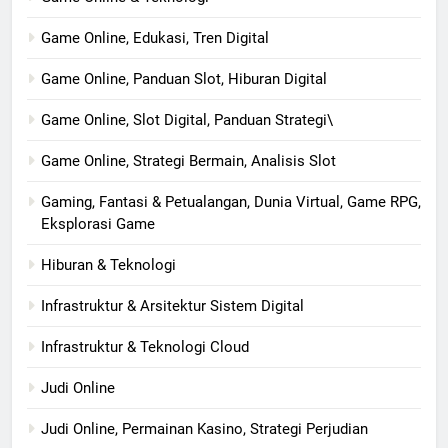
Game Online, Edukasi, Tren Digital
Game Online, Panduan Slot, Hiburan Digital
Game Online, Slot Digital, Panduan Strategi\
Game Online, Strategi Bermain, Analisis Slot
Gaming, Fantasi & Petualangan, Dunia Virtual, Game RPG,
Eksplorasi Game
Hiburan & Teknologi
Infrastruktur & Arsitektur Sistem Digital
Infrastruktur & Teknologi Cloud
Judi Online
Judi Online, Permainan Kasino, Strategi Perjudian