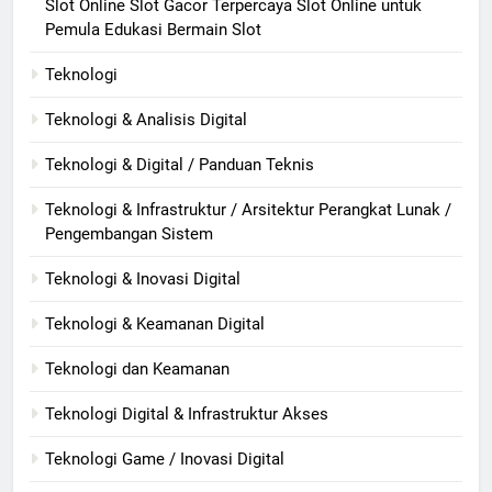
Slot Online Slot Gacor Terpercaya Slot Online untuk
Pemula Edukasi Bermain Slot
Teknologi
Teknologi & Analisis Digital
Teknologi & Digital / Panduan Teknis
Teknologi & Infrastruktur / Arsitektur Perangkat Lunak /
Pengembangan Sistem
Teknologi & Inovasi Digital
Teknologi & Keamanan Digital
Teknologi dan Keamanan
Teknologi Digital & Infrastruktur Akses
Teknologi Game / Inovasi Digital