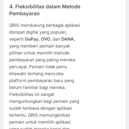
4.
Fleksibilitas dalam Metode
Pembayaran
QRIS mendukung berbagai aplikasi
dompet digital yang populer,
seperti
GoPay
,
OVO
, dan
DANA
,
yang memberi pemain banyak
pilihan untuk memilih metode
pembayaran yang paling mereka
percayai. Pemain tidak perlu
khawatir tentang mencoba
platform pembayaran baru yang
belum familiar bagi mereka.
Fleksibilitas ini sangat
menguntungkan bagi pemain yang
sudah terbiasa dengan aplikasi
tertentu. QRIS memungkinkan
pemain untuk memilih aplikasi
yang sudah mereka kenal dan