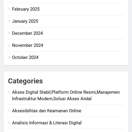
February 2025
January 2025
December 2024
November 2024
October 2024
Categories
Akses Digital Stabil,Platform Online Resmi,Manajemen
Infrastruktur Modern,Solusi Akses Andal
Aksesibilitas dan Keamanan Online
Analisis Informasi & Literasi Digital