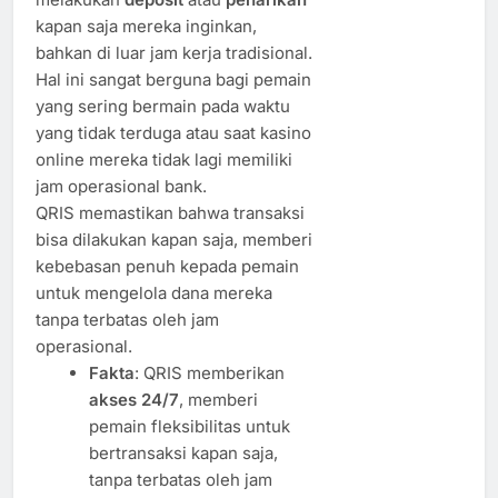
kapan saja mereka inginkan,
bahkan di luar jam kerja tradisional.
Hal ini sangat berguna bagi pemain
yang sering bermain pada waktu
yang tidak terduga atau saat kasino
online mereka tidak lagi memiliki
jam operasional bank.
QRIS memastikan bahwa transaksi
bisa dilakukan kapan saja, memberi
kebebasan penuh kepada pemain
untuk mengelola dana mereka
tanpa terbatas oleh jam
operasional.
Fakta
: QRIS memberikan
akses 24/7
, memberi
pemain fleksibilitas untuk
bertransaksi kapan saja,
tanpa terbatas oleh jam