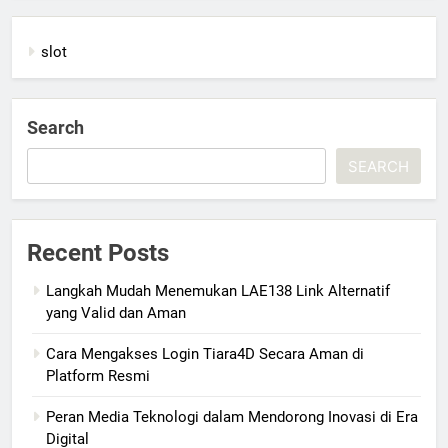
slot
Search
SEARCH
Recent Posts
Langkah Mudah Menemukan LAE138 Link Alternatif
yang Valid dan Aman
Cara Mengakses Login Tiara4D Secara Aman di
Platform Resmi
Peran Media Teknologi dalam Mendorong Inovasi di Era
Digital