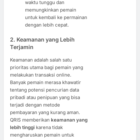
waktu tunggu dan
memungkinkan pemain
untuk kembali ke permainan
dengan lebih cepat.
2.
Keamanan yang Lebih
Terjamin
Keamanan adalah salah satu
prioritas utama bagi pemain yang
melakukan transaksi online.
Banyak pemain merasa khawatir
tentang potensi pencurian data
pribadi atau penipuan yang bisa
terjadi dengan metode
pembayaran yang kurang aman.
QRIS memberikan
keamanan yang
lebih tinggi
karena tidak
mengharuskan pemain untuk