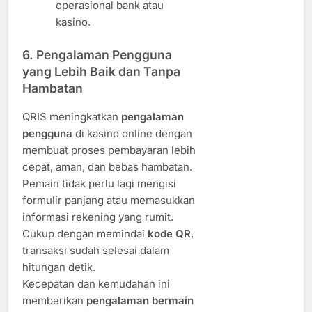
operasional bank atau
kasino.
6.
Pengalaman Pengguna
yang Lebih Baik dan Tanpa
Hambatan
QRIS meningkatkan
pengalaman
pengguna
di kasino online dengan
membuat proses pembayaran lebih
cepat, aman, dan bebas hambatan.
Pemain tidak perlu lagi mengisi
formulir panjang atau memasukkan
informasi rekening yang rumit.
Cukup dengan memindai
kode QR
,
transaksi sudah selesai dalam
hitungan detik.
Kecepatan dan kemudahan ini
memberikan
pengalaman bermain