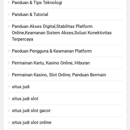
Panduan & Tips Teknologi
Panduan & Tutorial
Panduan Akses Digital,Stabilitas Platform
Online,Keamanan Sistem Akses,Solusi Konektivitas
Terpercaya
Panduan Pengguna & Keamanan Platform
Permainan Kartu, Kasino Online, Hiburan
Permainan Kasino, Slot Online, Panduan Bermain
situs judi
situs judi slot
situs judi slot gacor
situs judi slot online