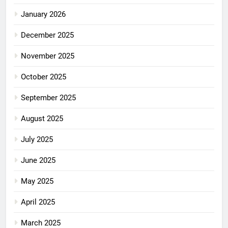
January 2026
December 2025
November 2025
October 2025
September 2025
August 2025
July 2025
June 2025
May 2025
April 2025
March 2025