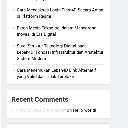
Cara Mengakses Login Tiara4D Secara Aman
di Platform Resmi
Peran Media Teknologi dalam Mendorong
Inovasi di Era Digital
Studi Struktur Teknologi Digital pada
Lebah4D: Fondasi Infrastruktur dan Arsitektur
Sistem Modern
Cara Menemukan Lebah4D Link Alternatif
yang Valid dan Tidak Terblokir
Recent Comments
A WordPress Commenter
on
Hello world!