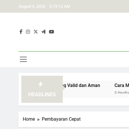
Skip
August 6, 2026
5:19:13 AM
to
content
Car
Nikmati M
k Alternatif yang Valid dan Aman
Cara Mengakses Lo
5 Months Ago
HEADLINES
Home
Pembayaran Cepat