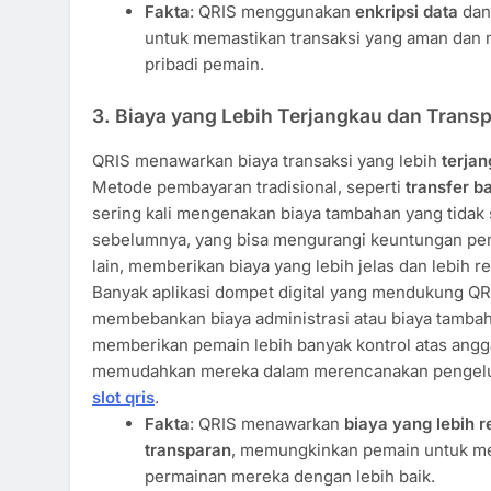
Fakta
: QRIS menggunakan
enkripsi data
da
untuk memastikan transaksi yang aman dan 
pribadi pemain.
3.
Biaya yang Lebih Terjangkau dan Trans
QRIS menawarkan biaya transaksi yang lebih
terja
Metode pembayaran tradisional, seperti
transfer b
sering kali mengenakan biaya tambahan yang tidak 
sebelumnya, yang bisa mengurangi keuntungan pema
lain, memberikan biaya yang lebih jelas dan lebih r
Banyak aplikasi dompet digital yang mendukung QRI
membebankan biaya administrasi atau biaya tambaha
memberikan pemain lebih banyak kontrol atas ang
memudahkan mereka dalam merencanakan pengelu
slot qris
.
Fakta
: QRIS menawarkan
biaya yang lebih 
transparan
, memungkinkan pemain untuk me
permainan mereka dengan lebih baik.