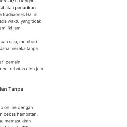
ses 24/7
. Dengan
it
atau
penarikan
tradisional. Hal ini
ada waktu yang tidak
emiliki jam
apan saja, memberi
dana mereka tanpa
eri pemain
tanpa terbatas oleh jam
dan Tanpa
no online dengan
an bebas hambatan.
atau memasukkan