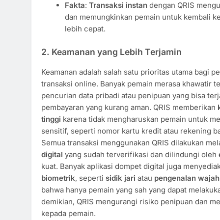
Fakta
:
Transaksi instan
dengan QRIS mengur
dan memungkinkan pemain untuk kembali k
lebih cepat.
2.
Keamanan yang Lebih Terjamin
Keamanan adalah salah satu prioritas utama bagi 
transaksi online. Banyak pemain merasa khawatir t
pencurian data pribadi atau penipuan yang bisa te
pembayaran yang kurang aman. QRIS memberikan
tinggi
karena tidak mengharuskan pemain untuk m
sensitif, seperti nomor kartu kredit atau rekening b
Semua transaksi menggunakan QRIS dilakukan melal
digital
yang sudah terverifikasi dan dilindungi oleh
kuat. Banyak aplikasi dompet digital juga menyediak
biometrik
, seperti
sidik jari
atau
pengenalan wajah
bahwa hanya pemain yang sah yang dapat melakuka
demikian, QRIS mengurangi risiko penipuan dan m
kepada pemain.