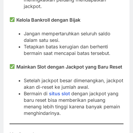
jackpot.
Kelola Bankroll dengan Bijak
Jangan mempertaruhkan seluruh saldo
dalam satu sesi.
Tetapkan batas kerugian dan berhenti
bermain saat mencapai batas tersebut.
Mainkan Slot dengan Jackpot yang Baru Reset
Setelah jackpot besar dimenangkan, jackpot
akan di-reset ke jumlah awal.
Bermain di
situs slot
dengan jackpot yang
baru reset bisa memberikan peluang
menang lebih tinggi karena banyak pemain
menghindarinya.