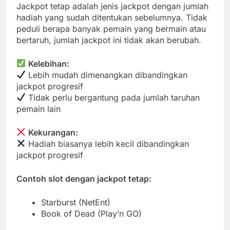
Jackpot tetap adalah jenis jackpot dengan jumlah
hadiah yang sudah ditentukan sebelumnya. Tidak
peduli berapa banyak pemain yang bermain atau
bertaruh, jumlah jackpot ini tidak akan berubah.
Kelebihan:
Lebih mudah dimenangkan dibandingkan
jackpot progresif
Tidak perlu bergantung pada jumlah taruhan
pemain lain
Kekurangan:
Hadiah biasanya lebih kecil dibandingkan
jackpot progresif
Contoh slot dengan jackpot tetap:
Starburst (NetEnt)
Book of Dead (Play’n GO)