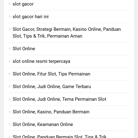
slot gacor
slot gacor hari ini
Slot Gacor, Strategi Bermain, Kasino Online, Panduan
Slot, Tips & Trik, Permainan Aman
Slot Online
slot online resmi terpercaya
Slot Online, Fitur Slot, Tips Permainan
Slot Online, Judi Online, Game Terbaru
Slot Online, Judi Online, Tema Permainan Slot
Slot Online, Kasino, Panduan Bermain
Slot Online, Keamanan Online
Slot Online, Panduan Bermain Slot, Tips & Trik