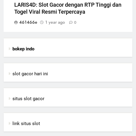
LARIS4D: Slot Gacor dengan RTP Tinggi dan
Togel Viral Resmi Terpercaya
461466e
1 year ago
0
bokep indo
slot gacor hari ini
situs slot gacor
link situs slot