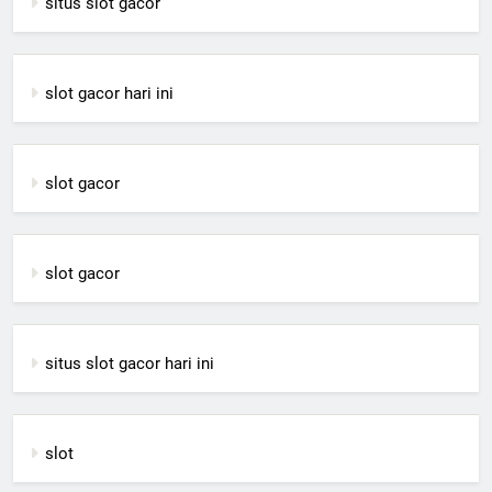
situs slot gacor
slot gacor hari ini
slot gacor
slot gacor
situs slot gacor hari ini
slot