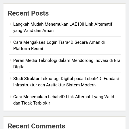
Recent Posts
Langkah Mudah Menemukan LAE138 Link Alternatif
yang Valid dan Aman
Cara Mengakses Login Tiara4D Secara Aman di
Platform Resmi
Peran Media Teknologi dalam Mendorong Inovasi di Era
Digital
Studi Struktur Teknologi Digital pada Lebah4D: Fondasi
Infrastruktur dan Arsitektur Sistem Modern
Cara Menemukan Lebah4D Link Alternatif yang Valid
dan Tidak Terblokir
Recent Comments