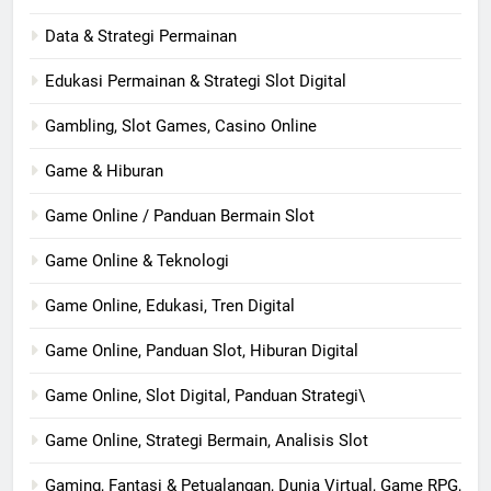
Data & Strategi Permainan
Edukasi Permainan & Strategi Slot Digital
Gambling, Slot Games, Casino Online
Game & Hiburan
Game Online / Panduan Bermain Slot
Game Online & Teknologi
Game Online, Edukasi, Tren Digital
Game Online, Panduan Slot, Hiburan Digital
Game Online, Slot Digital, Panduan Strategi\
Game Online, Strategi Bermain, Analisis Slot
Gaming, Fantasi & Petualangan, Dunia Virtual, Game RPG,