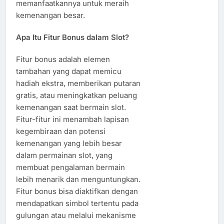
memanfaatkannya untuk meraih
kemenangan besar.
Apa Itu Fitur Bonus dalam Slot?
Fitur bonus adalah elemen
tambahan yang dapat memicu
hadiah ekstra, memberikan putaran
gratis, atau meningkatkan peluang
kemenangan saat bermain slot.
Fitur-fitur ini menambah lapisan
kegembiraan dan potensi
kemenangan yang lebih besar
dalam permainan slot, yang
membuat pengalaman bermain
lebih menarik dan menguntungkan.
Fitur bonus bisa diaktifkan dengan
mendapatkan simbol tertentu pada
gulungan atau melalui mekanisme