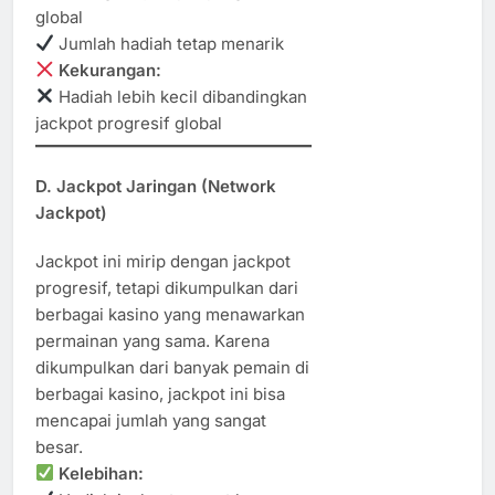
global
Jumlah hadiah tetap menarik
Kekurangan:
Hadiah lebih kecil dibandingkan
jackpot progresif global
D. Jackpot Jaringan (Network
Jackpot)
Jackpot ini mirip dengan jackpot
progresif, tetapi dikumpulkan dari
berbagai kasino yang menawarkan
permainan yang sama. Karena
dikumpulkan dari banyak pemain di
berbagai kasino, jackpot ini bisa
mencapai jumlah yang sangat
besar.
Kelebihan: