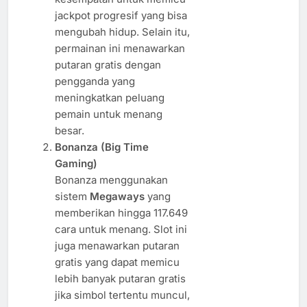
jackpot progresif yang bisa
mengubah hidup. Selain itu,
permainan ini menawarkan
putaran gratis dengan
pengganda yang
meningkatkan peluang
pemain untuk menang
besar.
Bonanza (Big Time
Gaming)
Bonanza menggunakan
sistem
Megaways
yang
memberikan hingga 117.649
cara untuk menang. Slot ini
juga menawarkan putaran
gratis yang dapat memicu
lebih banyak putaran gratis
jika simbol tertentu muncul,