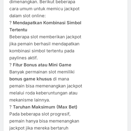
dimenangkan. Berikut beberapa
cara umum untuk memicu jackpot
dalam slot online:
?
Mendapatkan Kombinasi Simbol
Tertentu
Beberapa slot memberikan jackpot
jika pemain berhasil mendapatkan
kombinasi simbol tertentu pada
paylines aktif.
?
Fitur Bonus atau Mini Game
Banyak permainan slot memiliki
bonus game khusus
di mana
pemain bisa memenangkan jackpot
melalui roda keberuntungan atau
mekanisme lainnya.
?
Taruhan Maksimum (Max Bet)
Pada beberapa slot progresif,
pemain hanya bisa memenangkan
jackpot jika mereka bertaruh