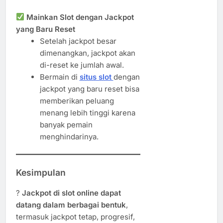
Mainkan Slot dengan Jackpot
yang Baru Reset
Setelah jackpot besar
dimenangkan, jackpot akan
di-reset ke jumlah awal.
Bermain di
situs slot
dengan
jackpot yang baru reset bisa
memberikan peluang
menang lebih tinggi karena
banyak pemain
menghindarinya.
Kesimpulan
?
Jackpot di slot online dapat
datang dalam berbagai bentuk
,
termasuk jackpot tetap, progresif,