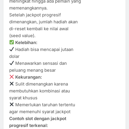
meningkat hingga ada pemain yang
memenangkannya.
Setelah jackpot progresif
dimenangkan, jumlah hadiah akan
di-reset kembali ke nilai awal
(seed value).
Kelebihan:
Hadiah bisa mencapai jutaan
dolar
Menawarkan sensasi dan
peluang menang besar
Kekurangan:
Sulit dimenangkan karena
membutuhkan kombinasi atau
syarat khusus
Memerlukan taruhan tertentu
agar memenuhi syarat jackpot
Contoh slot dengan jackpot
progresif terkenal: