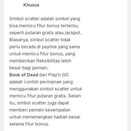
Khusus
Simbol scatter adalah simbol yang
bisa memicu fitur bonus tertentu,
seperti putaran gratis atau jackpot.
Biasanya, simbol scatter tidak
perlu berada di payline yang sama
untuk memicu fitur bonus, yang
memberikan fleksibilitas lebih
besar bagi pemain.
Book of Dead
dari Play’n GO
adalah contoh permainan yang
menggunakan simbol scatter untuk
memicu fitur putaran gratis. Selain
itu, simbol scatter juga dapat
memberi pemain kesempatan
untuk memenangkan hadiah besar
selama fitur bonus.