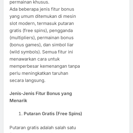
permainan khusus.
Ada beberapa jenis fitur bonus
yang umum ditemukan di mesin
slot modern, termasuk putaran
gratis (free spins), pengganda
(multipliers), permainan bonus
(bonus games), dan simbol liar
(wild symbols). Semua fitur ini
menawarkan cara untuk
memperbesar kemenangan tanpa
perlu meningkatkan taruhan
secara langsung.
Jenis-Jenis Fitur Bonus yang
Menarik
Putaran Gratis (Free Spins)
Putaran gratis adalah salah satu