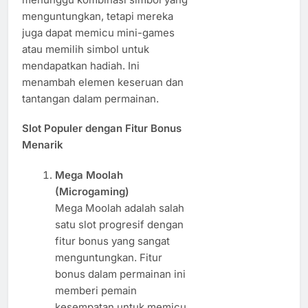
menguntungkan, tetapi mereka
juga dapat memicu mini-games
atau memilih simbol untuk
mendapatkan hadiah. Ini
menambah elemen keseruan dan
tantangan dalam permainan.
Slot Populer dengan Fitur Bonus
Menarik
Mega Moolah
(Microgaming)
Mega Moolah adalah salah
satu slot progresif dengan
fitur bonus yang sangat
menguntungkan. Fitur
bonus dalam permainan ini
memberi pemain
kesempatan untuk memicu