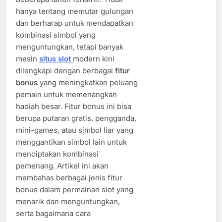
hanya tentang memutar gulungan
dan berharap untuk mendapatkan
kombinasi simbol yang
menguntungkan, tetapi banyak
mesin
situs slot
modern kini
dilengkapi dengan berbagai
fitur
bonus
yang meningkatkan peluang
pemain untuk memenangkan
hadiah besar. Fitur bonus ini bisa
berupa putaran gratis, pengganda,
mini-games, atau simbol liar yang
menggantikan simbol lain untuk
menciptakan kombinasi
pemenang. Artikel ini akan
membahas berbagai jenis fitur
bonus dalam permainan slot yang
menarik dan menguntungkan,
serta bagaimana cara