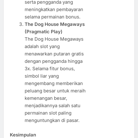
serta pengganda yang
meningkatkan pembayaran
selama permainan bonus.
The Dog House Megaways
(Pragmatic Play)
The Dog House Megaways
adalah slot yang
menawarkan putaran gratis
dengan pengganda hingga
3x. Selama fitur bonus,
simbol liar yang
mengembang memberikan
peluang besar untuk meraih
kemenangan besar,
menjadikannya salah satu
permainan slot paling
menguntungkan di pasar.
Kesimpulan