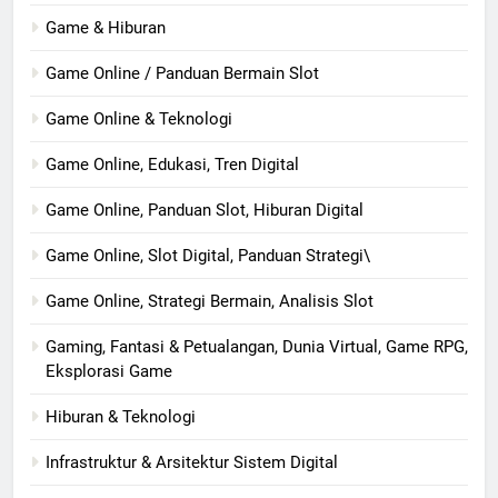
Game & Hiburan
Game Online / Panduan Bermain Slot
Game Online & Teknologi
Game Online, Edukasi, Tren Digital
Game Online, Panduan Slot, Hiburan Digital
Game Online, Slot Digital, Panduan Strategi\
Game Online, Strategi Bermain, Analisis Slot
Gaming, Fantasi & Petualangan, Dunia Virtual, Game RPG,
Eksplorasi Game
Hiburan & Teknologi
Infrastruktur & Arsitektur Sistem Digital