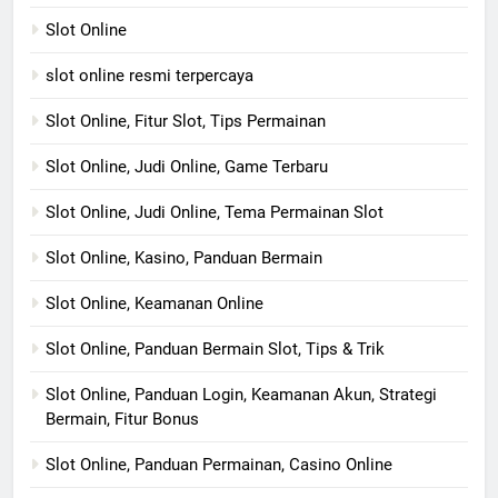
Slot Online
slot online resmi terpercaya
Slot Online, Fitur Slot, Tips Permainan
Slot Online, Judi Online, Game Terbaru
Slot Online, Judi Online, Tema Permainan Slot
Slot Online, Kasino, Panduan Bermain
Slot Online, Keamanan Online
Slot Online, Panduan Bermain Slot, Tips & Trik
Slot Online, Panduan Login, Keamanan Akun, Strategi
Bermain, Fitur Bonus
Slot Online, Panduan Permainan, Casino Online