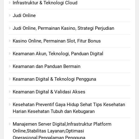
Infrastruktur & Teknologi Cloud
Judi Online
Judi Online, Permainan Kasino, Strategi Perjudian
Kasino Online, Permainan Slot, Fitur Bonus
Keamanan Akun, Teknologi, Panduan Digital
Keamanan dan Panduan Bermain
Keamanan Digital & Teknologi Pengguna
Keamanan Digital & Validasi Akses
Kesehatan Preventif Gaya Hidup Sehat Tips Kesehatan
Harian Kesehatan Tubuh dan Kebugaran
Manajemen Server Digital,Infrastruktur Platform
Online,Stabilitas Layanan,Optimasi
Operasional,Pengalaman Pengguna