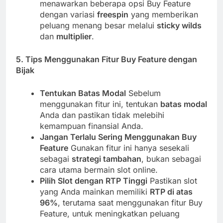
menawarkan beberapa opsi Buy Feature
dengan variasi
freespin
yang memberikan
peluang menang besar melalui
sticky wilds
dan
multiplier
.
5. Tips Menggunakan Fitur Buy Feature dengan
Bijak
Tentukan Batas Modal
Sebelum
menggunakan fitur ini, tentukan
batas modal
Anda dan pastikan tidak melebihi
kemampuan finansial Anda.
Jangan Terlalu Sering Menggunakan Buy
Feature
Gunakan fitur ini hanya sesekali
sebagai
strategi tambahan
, bukan sebagai
cara utama bermain slot online.
Pilih Slot dengan RTP Tinggi
Pastikan slot
yang Anda mainkan memiliki
RTP di atas
96%
, terutama saat menggunakan fitur Buy
Feature, untuk meningkatkan peluang