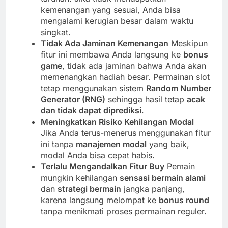
kemenangan yang sesuai, Anda bisa
mengalami kerugian besar dalam waktu
singkat.
Tidak Ada Jaminan Kemenangan
Meskipun
fitur ini membawa Anda langsung ke
bonus
game
, tidak ada jaminan bahwa Anda akan
memenangkan hadiah besar. Permainan slot
tetap menggunakan sistem
Random Number
Generator (RNG)
sehingga hasil tetap
acak
dan tidak dapat diprediksi
.
Meningkatkan Risiko Kehilangan Modal
Jika Anda terus-menerus menggunakan fitur
ini tanpa
manajemen modal
yang baik,
modal Anda bisa cepat habis.
Terlalu Mengandalkan Fitur Buy
Pemain
mungkin kehilangan
sensasi bermain alami
dan
strategi bermain
jangka panjang,
karena langsung melompat ke
bonus round
tanpa menikmati proses permainan reguler.