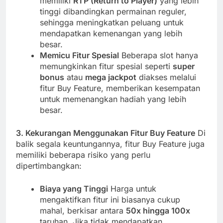
memiliki
RTP (Return to Player)
yang lebih
tinggi dibandingkan permainan reguler,
sehingga meningkatkan peluang untuk
mendapatkan kemenangan yang lebih
besar.
Memicu Fitur Spesial
Beberapa slot hanya
memungkinkan fitur spesial seperti
super
bonus
atau
mega jackpot
diakses melalui
fitur Buy Feature, memberikan kesempatan
untuk memenangkan hadiah yang lebih
besar.
3. Kekurangan Menggunakan Fitur Buy Feature
Di
balik segala keuntungannya, fitur Buy Feature juga
memiliki beberapa risiko yang perlu
dipertimbangkan:
Biaya yang Tinggi
Harga untuk
mengaktifkan fitur ini biasanya cukup
mahal, berkisar antara
50x hingga 100x
taruhan. Jika tidak mendapatkan