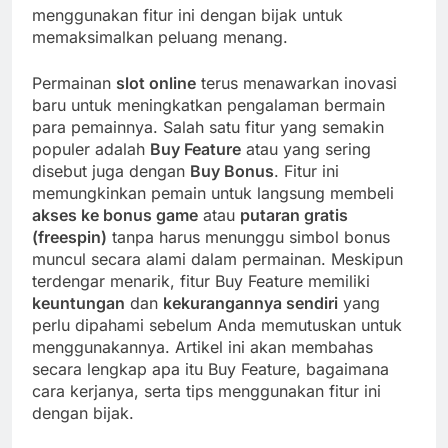
menggunakan fitur ini dengan bijak untuk
memaksimalkan peluang menang.
Permainan
slot online
terus menawarkan inovasi
baru untuk meningkatkan pengalaman bermain
para pemainnya. Salah satu fitur yang semakin
populer adalah
Buy Feature
atau yang sering
disebut juga dengan
Buy Bonus
. Fitur ini
memungkinkan pemain untuk langsung membeli
akses ke bonus game
atau
putaran gratis
(freespin)
tanpa harus menunggu simbol bonus
muncul secara alami dalam permainan. Meskipun
terdengar menarik, fitur Buy Feature memiliki
keuntungan
dan
kekurangannya sendiri
yang
perlu dipahami sebelum Anda memutuskan untuk
menggunakannya. Artikel ini akan membahas
secara lengkap apa itu Buy Feature, bagaimana
cara kerjanya, serta tips menggunakan fitur ini
dengan bijak.