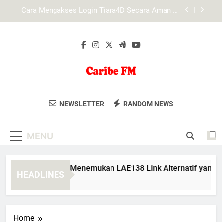
Skip
Cara Mengakses Login Tiara4D Secara Aman di
Platform Resmi
to
content
Peran Media Teknologi dalam Mendorong Inovasi
di Era Digital
Studi Struktur Teknologi Digital pada Lebah4D:
Fondasi Infrastruktur dan Arsitektur Sistem
Modern
Langkah Mudah Menemukan LAE138 Link
Alternatif yang Valid dan Aman
Caribe FM
Cara Mengakses Login Tiara4D Secara Aman di
Nikmati Musik Terbaik Dari Karibia
Platform Resmi
NEWSLETTER
RANDOM NEWS
Bersama Caribe FM, Stasiun Radio Yang
Peran Media Teknologi dalam Mendorong Inovasi
Menghadirkan Beragam Genre Musik.
di Era Digital
MENU
Studi Struktur Teknologi Digital pada Lebah4D:
Fondasi Infrastruktur dan Arsitektur Sistem
Modern
Langkah Mudah Menemukan LAE138 Link Alternatif yang Val
HEADLINES
3 Months Ago
Home