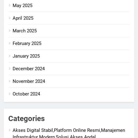
May 2025
April 2025
March 2025
February 2025
January 2025
December 2024
November 2024
October 2024
Categories
Akses Digital Stabil,Platform Online Resmi,Manajemen
Infrastruktur Modern,Solusi Akses Andal