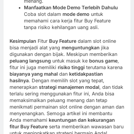
menang.
Manfaatkan Mode Demo Terlebih Dahulu
Coba slot dalam
mode demo
untuk
memahami cara kerja fitur Buy Feature
tanpa risiko kehilangan uang asli.
Kesimpulan
Fitur
Buy Feature
dalam slot online
bisa menjadi alat yang
menguntungkan
jika
digunakan dengan bijak. Meskipun memberikan
peluang langsung
untuk masuk ke
bonus game
,
fitur ini juga memiliki
risiko tinggi
terutama karena
biayanya yang mahal
dan
ketidakpastian
hasilnya
. Dengan memilih slot yang tepat,
menerapkan
strategi manajemen modal
, dan tidak
terlalu sering menggunakan fitur ini, Anda bisa
memaksimalkan peluang menang dan tetap
menikmati permainan slot online dengan aman dan
menyenangkan. Semoga artikel ini membantu
Anda memahami
keuntungan dan kekurangan
fitur Buy Feature
serta memberikan wawasan baru
untuk meningkatkan strategi bermain Anda!