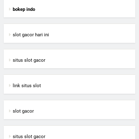
bokep indo
slot gacor hari ini
situs slot gacor
link situs slot
slot gacor
situs slot gacor