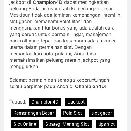
jackpot di
Champion4D
dapat meningkatkan
peluang Anda untuk meraih kemenangan besar.
Meskipun tidak ada jaminan kemenangan, memilih
slot gacor, memahami volatilitas, dan
menggunakan fitur bonus yang ada adalah cara
yang cerdas untuk bermain. Ingat, manajemen
bankroll yang tepat dan kesabaran adalah kunci
utama dalam permainan slot. Dengan
memanfaatkan pola-pola ini, Anda bisa
memaksimalkan peluang meraih jackpot yang
menggiurkan.
Selamat bermain dan semoga keberuntungan
selalu berpihak pada Anda di
Champion4D
!
Tagged:
Champion4D
Jackpot
Kemenangan Besar
Pola Slot
slot gacor
Slot Online
Strategi Menang Slot
tips slot