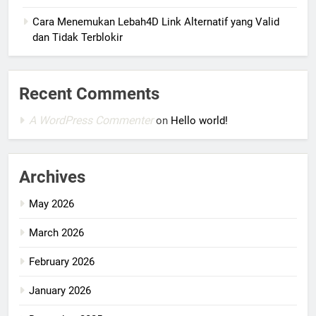
Cara Menemukan Lebah4D Link Alternatif yang Valid
dan Tidak Terblokir
Recent Comments
A WordPress Commenter
on
Hello world!
Archives
May 2026
March 2026
February 2026
January 2026