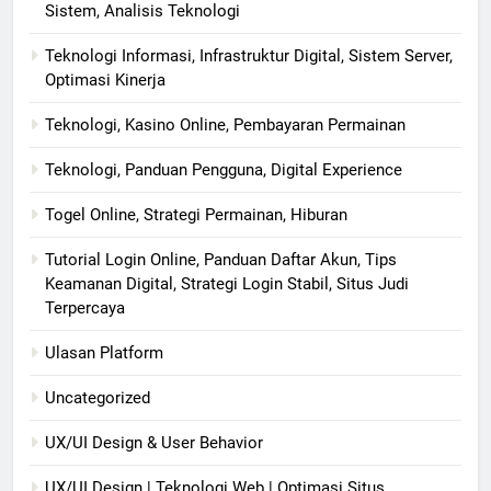
Sistem, Analisis Teknologi
Teknologi Informasi, Infrastruktur Digital, Sistem Server,
Optimasi Kinerja
Teknologi, Kasino Online, Pembayaran Permainan
Teknologi, Panduan Pengguna, Digital Experience
Togel Online, Strategi Permainan, Hiburan
Tutorial Login Online, Panduan Daftar Akun, Tips
Keamanan Digital, Strategi Login Stabil, Situs Judi
Terpercaya
Ulasan Platform
Uncategorized
UX/UI Design & User Behavior
UX/UI Design | Teknologi Web | Optimasi Situs