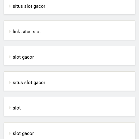
situs slot gacor
link situs slot
slot gacor
situs slot gacor
slot
slot gacor