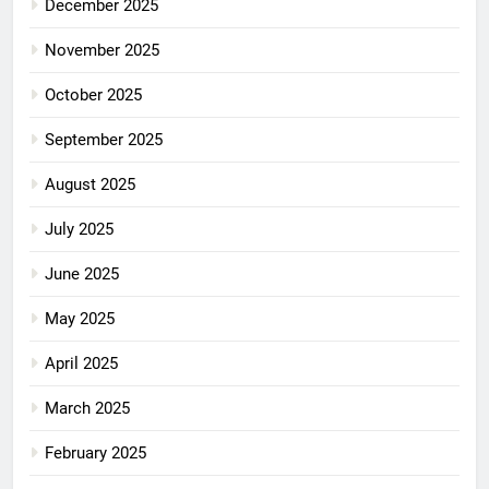
December 2025
November 2025
October 2025
September 2025
August 2025
July 2025
June 2025
May 2025
April 2025
March 2025
February 2025