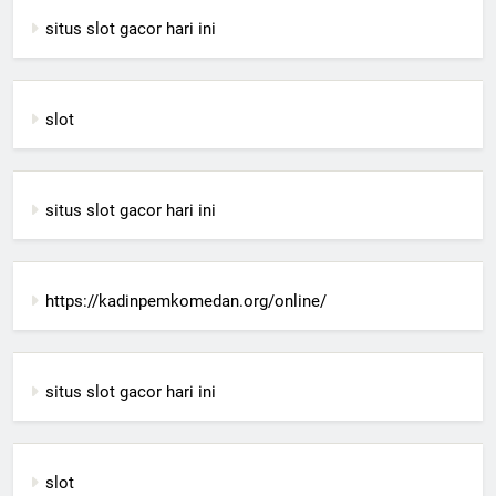
situs slot gacor hari ini
slot
situs slot gacor hari ini
https://kadinpemkomedan.org/online/
situs slot gacor hari ini
slot