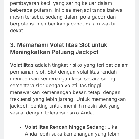
pembayaran kecil yang sering keluar dalam
beberapa putaran, ini bisa menjadi tanda bahwa
mesin tersebut sedang dalam pola gacor dan
berpotensi memberikan jackpot dalam waktu
dekat.
3.
Memahami Volatilitas Slot untuk
Meningkatkan Peluang Jackpot
Volatilitas
adalah tingkat risiko yang terlibat dalam
permainan slot. Slot dengan volatilitas rendah
memberikan kemenangan kecil secara sering,
sementara slot dengan volatilitas tinggi
menawarkan kemenangan besar, tetapi dengan
frekuensi yang lebih jarang. Untuk memenangkan
jackpot, penting untuk memilih mesin slot yang
sesuai dengan toleransi risiko Anda.
Volatilitas Rendah hingga Sedang
: Jika
Anda lebih suka kemenangan yang lebih