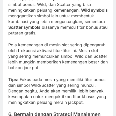
simbol bonus, Wild, dan Scatter yang bisa
meningkatkan peluang kemenangan.
Wild symbols
menggantikan simbol lain untuk membentuk
kombinasi yang lebih menguntungkan, sementara
Scatter symbols
biasanya memicu fitur bonus atau
putaran gratis.
Pola kemenangan di mesin slot sering dipengaruhi
oleh frekuensi aktivasi fitur-fitur ini. Mesin slot
yang sering memunculkan simbol Wild dan Scatter
lebih mungkin memberikan kemenangan besar dan
bahkan jackpot.
Tips
: Fokus pada mesin yang memiliki fitur bonus
dan simbol Wild/Scatter yang sering muncul.
Dengan begitu, Anda akan memiliki lebih banyak
kesempatan untuk mengaktifkan fitur khusus yang
meningkatkan peluang meraih jackpot.
6.
Bermain dengan Strategi Manajemen