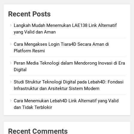
Recent Posts
Langkah Mudah Menemukan LAE138 Link Alternatif
yang Valid dan Aman
Cara Mengakses Login Tiara4D Secara Aman di
Platform Resmi
Peran Media Teknologi dalam Mendorong Inovasi di Era
Digital
Studi Struktur Teknologi Digital pada Lebah4D: Fondasi
Infrastruktur dan Arsitektur Sistem Modern
Cara Menemukan Lebah4D Link Alternatif yang Valid
dan Tidak Terblokir
Recent Comments