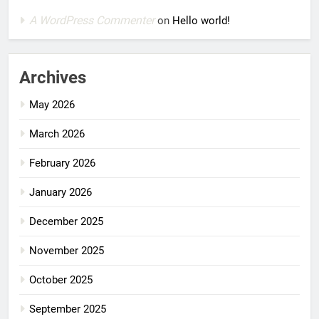
A WordPress Commenter
on
Hello world!
Archives
May 2026
March 2026
February 2026
January 2026
December 2025
November 2025
October 2025
September 2025