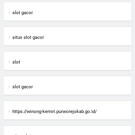
slot gacor
situs slot gacor
slot
slot gacor
https://winong-kemiri.purworejokab.go.id/