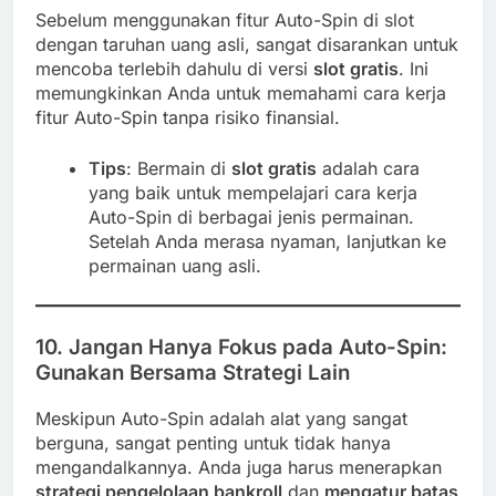
Sebelum menggunakan fitur Auto-Spin di slot
dengan taruhan uang asli, sangat disarankan untuk
mencoba terlebih dahulu di versi
slot gratis
. Ini
memungkinkan Anda untuk memahami cara kerja
fitur Auto-Spin tanpa risiko finansial.
Tips
: Bermain di
slot gratis
adalah cara
yang baik untuk mempelajari cara kerja
Auto-Spin di berbagai jenis permainan.
Setelah Anda merasa nyaman, lanjutkan ke
permainan uang asli.
10. Jangan Hanya Fokus pada Auto-Spin:
Gunakan Bersama Strategi Lain
Meskipun Auto-Spin adalah alat yang sangat
berguna, sangat penting untuk tidak hanya
mengandalkannya. Anda juga harus menerapkan
strategi pengelolaan bankroll
dan
mengatur batas