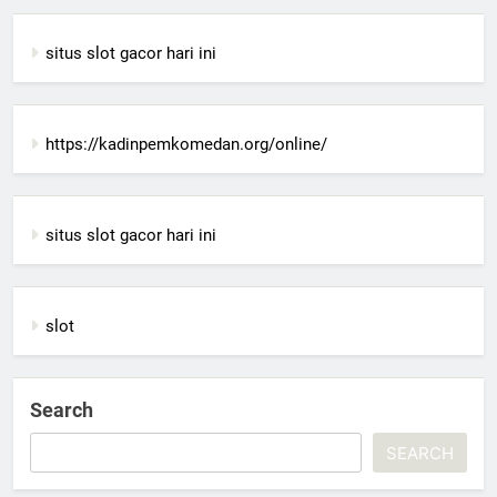
situs slot gacor hari ini
https://kadinpemkomedan.org/online/
situs slot gacor hari ini
slot
Search
SEARCH