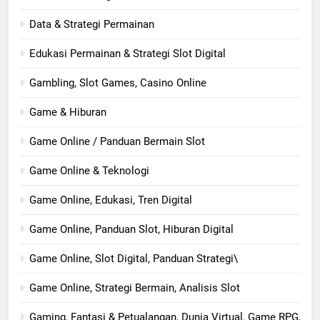
Data & Strategi Permainan
Edukasi Permainan & Strategi Slot Digital
Gambling, Slot Games, Casino Online
Game & Hiburan
Game Online / Panduan Bermain Slot
Game Online & Teknologi
Game Online, Edukasi, Tren Digital
Game Online, Panduan Slot, Hiburan Digital
Game Online, Slot Digital, Panduan Strategi\
Game Online, Strategi Bermain, Analisis Slot
Gaming, Fantasi & Petualangan, Dunia Virtual, Game RPG,