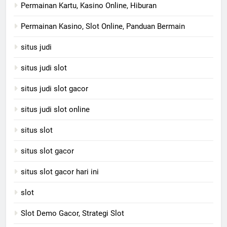
Permainan Kartu, Kasino Online, Hiburan
Permainan Kasino, Slot Online, Panduan Bermain
situs judi
situs judi slot
situs judi slot gacor
situs judi slot online
situs slot
situs slot gacor
situs slot gacor hari ini
slot
Slot Demo Gacor, Strategi Slot