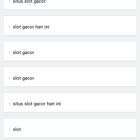
situs slot gacor
slot gacor hari ini
slot gacor
slot gacor
situs slot gacor hari ini
slot