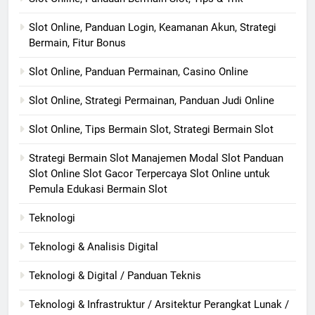
Slot Online, Panduan Login, Keamanan Akun, Strategi
Bermain, Fitur Bonus
Slot Online, Panduan Permainan, Casino Online
Slot Online, Strategi Permainan, Panduan Judi Online
Slot Online, Tips Bermain Slot, Strategi Bermain Slot
Strategi Bermain Slot Manajemen Modal Slot Panduan
Slot Online Slot Gacor Terpercaya Slot Online untuk
Pemula Edukasi Bermain Slot
Teknologi
Teknologi & Analisis Digital
Teknologi & Digital / Panduan Teknis
Teknologi & Infrastruktur / Arsitektur Perangkat Lunak /