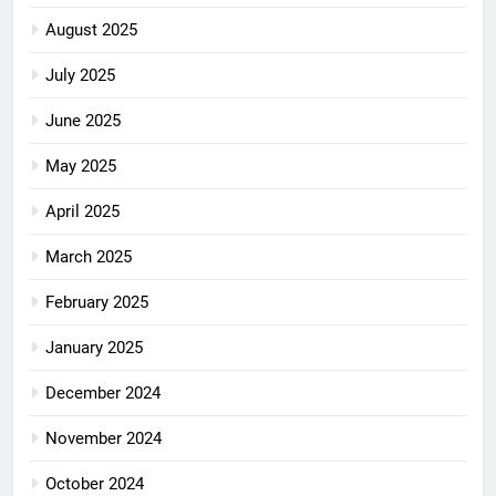
August 2025
July 2025
June 2025
May 2025
April 2025
March 2025
February 2025
January 2025
December 2024
November 2024
October 2024