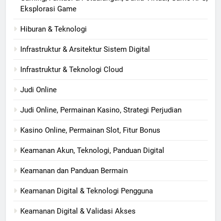
Eksplorasi Game
Hiburan & Teknologi
Infrastruktur & Arsitektur Sistem Digital
Infrastruktur & Teknologi Cloud
Judi Online
Judi Online, Permainan Kasino, Strategi Perjudian
Kasino Online, Permainan Slot, Fitur Bonus
Keamanan Akun, Teknologi, Panduan Digital
Keamanan dan Panduan Bermain
Keamanan Digital & Teknologi Pengguna
Keamanan Digital & Validasi Akses