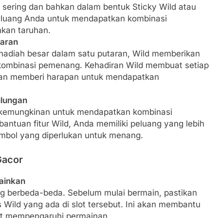
h sering dan bahkan dalam bentuk Sticky Wild atau
eluang Anda untuk mendapatkan kombinasi
kan taruhan.
taran
adiah besar dalam satu putaran, Wild memberikan
ombinasi pemenang. Kehadiran Wild membuat setiap
dan memberi harapan untuk mendapatkan
ulungan
, kemungkinan untuk mendapatkan kombinasi
antuan fitur Wild, Anda memiliki peluang yang lebih
imbol yang diperlukan untuk menang.
Gacor
Mainkan
ang berbeda-beda. Sebelum mulai bermain, pastikan
 Wild yang ada di slot tersebut. Ini akan membantu
t mempengaruhi permainan.