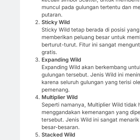
muncul pada gulungan tertentu dan mem
putaran.
Sticky Wild
Sticky Wild tetap berada di posisi yan
memberikan peluang besar untuk mem
berturut-turut. Fitur ini sangat meng
gratis.
Expanding Wild
Expanding Wild akan berkembang untuk
gulungan tersebut. Jenis Wild ini men
karena seluruh gulungan yang terisi o
pemenang.
Multiplier Wild
Seperti namanya, Multiplier Wild tidak 
menggandakan kemenangan yang dipero
tersebut. Jenis Wild ini sangat menar
besar-besaran.
Stacked Wild