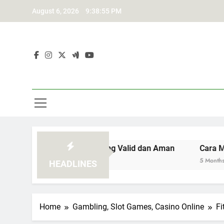
Skip
August 6, 2026
9:38:56 PM
to
content
Car
Nikmati M
lternatif yang Valid dan Aman
Cara Mengakses Login 
5 Months Ago
HEADLINES
Home
Gambling, Slot Games, Casino Online
Fi