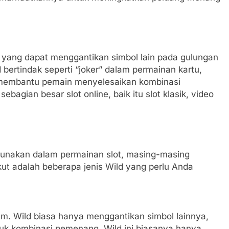
us yang dapat menggantikan simbol lain pada gulungan
ertindak seperti “joker” dalam permainan kartu,
 membantu pemain menyelesaikan kombinasi
bagian besar slot online, baik itu slot klasik, video
gunakan dalam permainan slot, masing-masing
ut adalah beberapa jenis Wild yang perlu Anda
um. Wild biasa hanya menggantikan simbol lainnya,
tuk kombinasi pemenang. Wild ini biasanya hanya