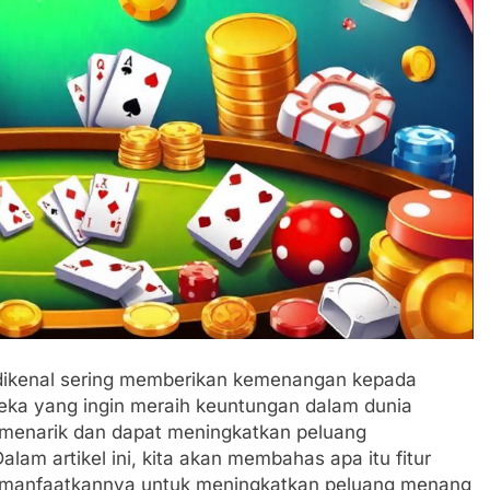
 dikenal sering memberikan kemenangan kepada
reka yang ingin meraih keuntungan dalam dunia
ng menarik dan dapat meningkatkan peluang
Dalam artikel ini, kita akan membahas apa itu fitur
memanfaatkannya untuk meningkatkan peluang menang