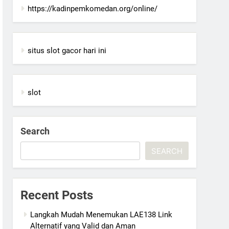
https://kadinpemkomedan.org/online/
situs slot gacor hari ini
slot
Search
SEARCH
Recent Posts
Langkah Mudah Menemukan LAE138 Link
Alternatif yang Valid dan Aman