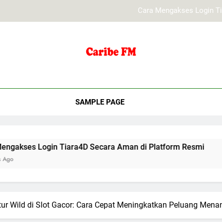
Cara Mengakses Login Ti
Peran Media Teknologi d
Studi Struktur Teknologi Digital pada Lebah4D: Fondasi Infr
ibe FM
Langkah Mudah Menemukan LAE138 
usik Terbaik Dari Karibia Bersama Caribe FM, Stasiun Radio 
Cara Mengakses Login Ti
SAMPLE PAGE
Peran Media Teknologi d
Studi Struktur Teknologi Digital pada Lebah4D: Fondasi Infr
Tiara4D Secara Aman di Platform Resmi
Peran Media T
5 Months Ago
tur Wild di Slot Gacor: Cara Cepat Meningkatkan Peluang Mena