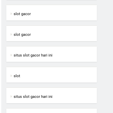
slot gacor
slot gacor
situs slot gacor hari ini
slot
situs slot gacor hari ini