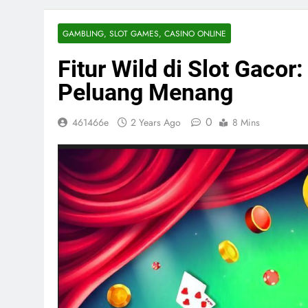
GAMBLING, SLOT GAMES, CASINO ONLINE
Fitur Wild di Slot Gaco
Peluang Menang
0
461466e
2 Years Ago
8 Mins