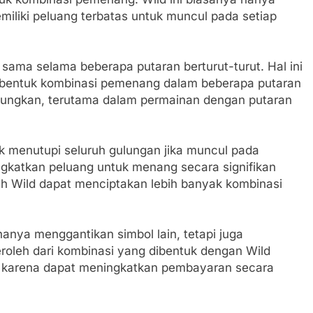
iliki peluang terbatas untuk muncul pada setiap
g sama selama beberapa putaran berturut-turut. Hal ini
bentuk kombinasi pemenang dalam beberapa putaran
untungkan, terutama dalam permainan dengan putaran
 menutupi seluruh gulungan jika muncul pada
ingkatkan peluang untuk menang secara signifikan
leh Wild dapat menciptakan lebih banyak kombinasi
hanya menggantikan simbol lain, tetapi juga
leh dari kombinasi yang dibentuk dengan Wild
ik karena dapat meningkatkan pembayaran secara