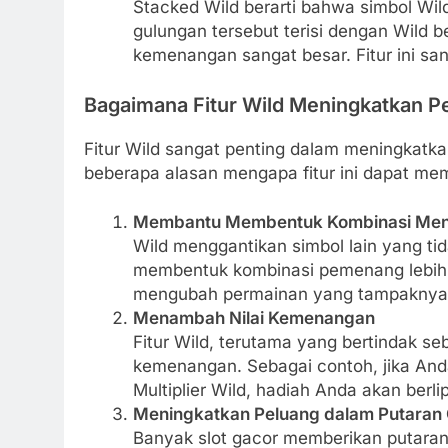
Stacked Wild berarti bahwa simbol Wi
gulungan tersebut terisi dengan Wild
kemenangan sangat besar. Fitur ini san
Bagaimana Fitur Wild Meningkatkan 
Fitur Wild sangat penting dalam meningkatka
beberapa alasan mengapa fitur ini dapat m
Membantu Membentuk Kombinasi Me
Wild menggantikan simbol lain yang t
membentuk kombinasi pemenang lebih 
mengubah permainan yang tampaknya 
Menambah Nilai Kemenangan
Fitur Wild, terutama yang bertindak se
kemenangan. Sebagai contoh, jika An
Multiplier Wild, hadiah Anda akan ber
Meningkatkan Peluang dalam Putaran 
Banyak slot gacor memberikan putaran 