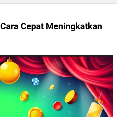
r: Cara Cepat Meningkatkan