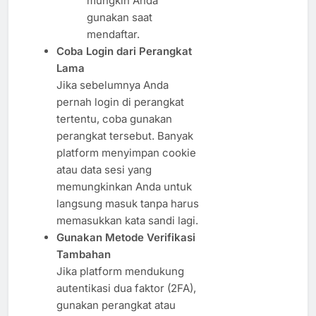
mungkin Anda
gunakan saat
mendaftar.
Coba Login dari Perangkat
Lama
Jika sebelumnya Anda
pernah login di perangkat
tertentu, coba gunakan
perangkat tersebut. Banyak
platform menyimpan cookie
atau data sesi yang
memungkinkan Anda untuk
langsung masuk tanpa harus
memasukkan kata sandi lagi.
Gunakan Metode Verifikasi
Tambahan
Jika platform mendukung
autentikasi dua faktor (2FA),
gunakan perangkat atau