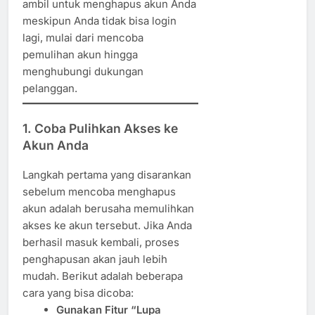
ambil untuk menghapus akun Anda
meskipun Anda tidak bisa login
lagi, mulai dari mencoba
pemulihan akun hingga
menghubungi dukungan
pelanggan.
1. Coba Pulihkan Akses ke
Akun Anda
Langkah pertama yang disarankan
sebelum mencoba menghapus
akun adalah berusaha memulihkan
akses ke akun tersebut. Jika Anda
berhasil masuk kembali, proses
penghapusan akan jauh lebih
mudah. Berikut adalah beberapa
cara yang bisa dicoba:
Gunakan Fitur “Lupa