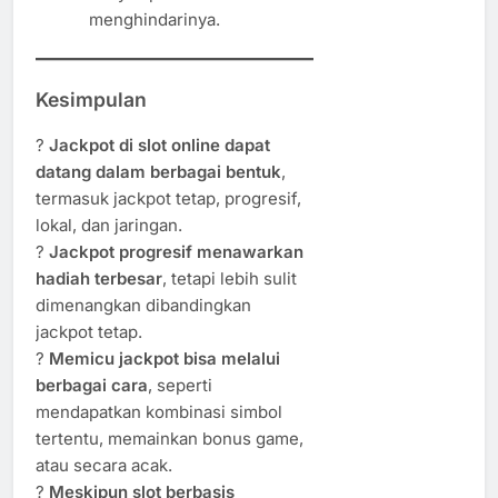
menghindarinya.
Kesimpulan
?
Jackpot di slot online dapat
datang dalam berbagai bentuk
,
termasuk jackpot tetap, progresif,
lokal, dan jaringan.
?
Jackpot progresif menawarkan
hadiah terbesar
, tetapi lebih sulit
dimenangkan dibandingkan
jackpot tetap.
?
Memicu jackpot bisa melalui
berbagai cara
, seperti
mendapatkan kombinasi simbol
tertentu, memainkan bonus game,
atau secara acak.
?
Meskipun slot berbasis