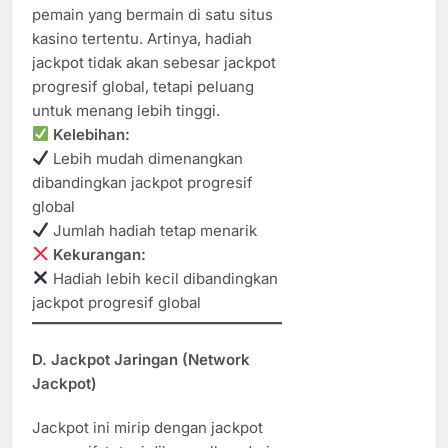
pemain yang bermain di satu situs
kasino tertentu. Artinya, hadiah
jackpot tidak akan sebesar jackpot
progresif global, tetapi peluang
untuk menang lebih tinggi.
Kelebihan:
Lebih mudah dimenangkan
dibandingkan jackpot progresif
global
Jumlah hadiah tetap menarik
Kekurangan:
Hadiah lebih kecil dibandingkan
jackpot progresif global
D. Jackpot Jaringan (Network
Jackpot)
Jackpot ini mirip dengan jackpot