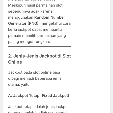
Meskipun hasil permainan slot
sepenuhnya acak karena
menggunakan
Random Number
Generator (RNG)
, mengetahui cara
kerja jackpot dapat membantu
pemain memilih permainan yang
paling menguntungkan.
2. Jenis-Jenis Jackpot di Slot
Online
Jackpot pada slot online bisa
dibagi menjadi beberapa jenis
utama, yaitu:
A. Jackpot Tetap (Fixed Jackpot)
Jackpot tetap adalah jenis jackpot
dengan jumlah hadiah yang sudah