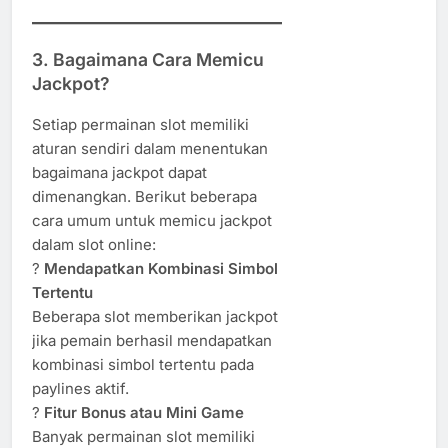
3. Bagaimana Cara Memicu
Jackpot?
Setiap permainan slot memiliki
aturan sendiri dalam menentukan
bagaimana jackpot dapat
dimenangkan. Berikut beberapa
cara umum untuk memicu jackpot
dalam slot online:
?
Mendapatkan Kombinasi Simbol
Tertentu
Beberapa slot memberikan jackpot
jika pemain berhasil mendapatkan
kombinasi simbol tertentu pada
paylines aktif.
?
Fitur Bonus atau Mini Game
Banyak permainan slot memiliki