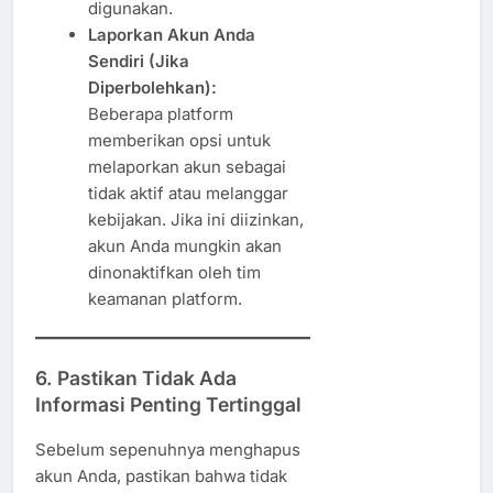
digunakan.
Laporkan Akun Anda
Sendiri (Jika
Diperbolehkan):
Beberapa platform
memberikan opsi untuk
melaporkan akun sebagai
tidak aktif atau melanggar
kebijakan. Jika ini diizinkan,
akun Anda mungkin akan
dinonaktifkan oleh tim
keamanan platform.
6. Pastikan Tidak Ada
Informasi Penting Tertinggal
Sebelum sepenuhnya menghapus
akun Anda, pastikan bahwa tidak