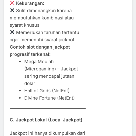
Kekurangan:
Sulit dimenangkan karena
membutuhkan kombinasi atau
syarat khusus
Memerlukan taruhan tertentu
agar memenuhi syarat jackpot
Contoh slot dengan jackpot
progresif terkenal:
Mega Moolah
(Microgaming) – Jackpot
sering mencapai jutaan
dolar
Hall of Gods (NetEnt)
Divine Fortune (NetEnt)
C. Jackpot Lokal (Local Jackpot)
Jackpot ini hanya dikumpulkan dari