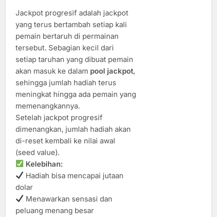
Jackpot progresif adalah jackpot
yang terus bertambah setiap kali
pemain bertaruh di permainan
tersebut. Sebagian kecil dari
setiap taruhan yang dibuat pemain
akan masuk ke dalam
pool jackpot
,
sehingga jumlah hadiah terus
meningkat hingga ada pemain yang
memenangkannya.
Setelah jackpot progresif
dimenangkan, jumlah hadiah akan
di-reset kembali ke nilai awal
(seed value).
Kelebihan:
Hadiah bisa mencapai jutaan
dolar
Menawarkan sensasi dan
peluang menang besar