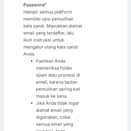
Password”
Hampir semua platform
memiliki opsi pemulihan
kata sandi. Masukkan alamat
email yang terdaftar, lalu
ikuti instruksi untuk
mengatur ulang kata sandi
Anda.
Pastikan Anda
memeriksa folder
spam atau promosi di
email, karena tautan
pemulihan sering kali
masuk ke sana.
Jika Anda tidak ingat
alamat email yang
digunakan, coba
semua email yang