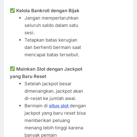
Kelola Bankroll dengan Bijak
Jangan mempertaruhkan
seluruh saldo dalam satu
sesi.
Tetapkan batas kerugian
dan berhenti bermain saat
mencapai batas tersebut.
Mainkan Slot dengan Jackpot
yang Baru Reset
Setelah jackpot besar
dimenangkan, jackpot akan
di-reset ke jumlah awal.
Bermain di
situs slot
dengan
jackpot yang baru reset bisa
memberikan peluang
menang lebih tinggi karena
banyak pemain