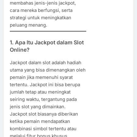
membahas jenis-jenis jackpot,
cara mereka berfungsi, serta
strategi untuk meningkatkan
peluang menang.
1. Apa Itu Jackpot dalam Slot
Online?
Jackpot dalam slot adalah hadiah
utama yang bisa dimenangkan oleh
pemain jika memenuhi syarat
tertentu. Jackpot ini bisa berupa
jumlah tetap atau meningkat
seiring waktu, tergantung pada
jenis slot yang dimainkan.
Jackpot slot biasanya diberikan
ketika pemain mendapatkan
kombinasi simbol tertentu atau
melalui fitur bonus khusus.