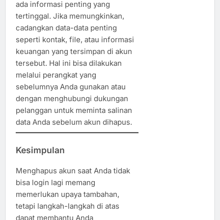
ada informasi penting yang
tertinggal. Jika memungkinkan,
cadangkan data-data penting
seperti kontak, file, atau informasi
keuangan yang tersimpan di akun
tersebut. Hal ini bisa dilakukan
melalui perangkat yang
sebelumnya Anda gunakan atau
dengan menghubungi dukungan
pelanggan untuk meminta salinan
data Anda sebelum akun dihapus.
Kesimpulan
Menghapus akun saat Anda tidak
bisa login lagi memang
memerlukan upaya tambahan,
tetapi langkah-langkah di atas
dapat membantu Anda