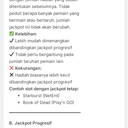
ditentukan sebelumnya. Tidak
peduli berapa banyak pemain yang
bermain atau bertaruh, jumlah
jackpot ini tidak akan berubah.
Kelebihan:
Lebih mudah dimenangkan
dibandingkan jackpot progresif
Tidak perlu bergantung pada
jumlah taruhan pemain lain
Kekurangan:
Hadiah biasanya lebih kecil
dibandingkan jackpot progresif
Contoh slot dengan jackpot tetap:
Starburst (NetEnt)
Book of Dead (Play’n GO)
B. Jackpot Progresif