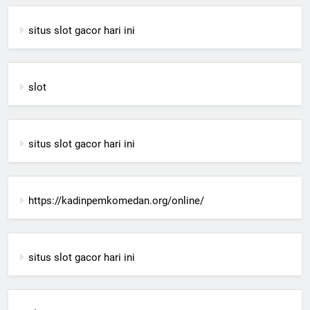
situs slot gacor hari ini
slot
situs slot gacor hari ini
https://kadinpemkomedan.org/online/
situs slot gacor hari ini