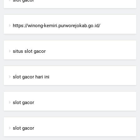
slot gacor
https://winong-kemiri.purworejokab.go.id/
situs slot gacor
slot gacor hari ini
slot gacor
slot gacor