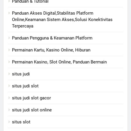
Panduan & Tutorial
Panduan Akses Digital,Stabilitas Platform
Online,Keamanan Sistem Akses,Solusi Konektivitas
Terpercaya
Panduan Pengguna & Keamanan Platform
Permainan Kartu, Kasino Online, Hiburan
Permainan Kasino, Slot Online, Panduan Bermain
situs judi
situs judi slot
situs judi slot gacor
situs judi slot online
situs slot