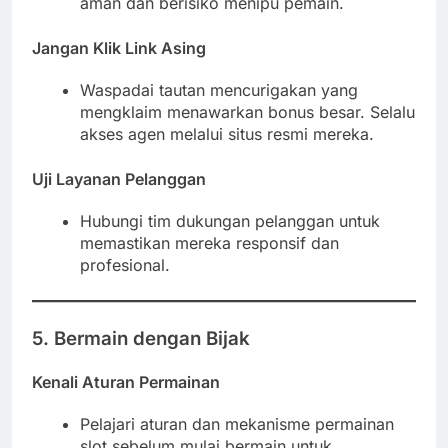
aman dan berisiko menipu pemain.
Jangan Klik Link Asing
Waspadai tautan mencurigakan yang
mengklaim menawarkan bonus besar. Selalu
akses agen melalui situs resmi mereka.
Uji Layanan Pelanggan
Hubungi tim dukungan pelanggan untuk
memastikan mereka responsif dan
profesional.
5. Bermain dengan Bijak
Kenali Aturan Permainan
Pelajari aturan dan mekanisme permainan
slot sebelum mulai bermain untuk