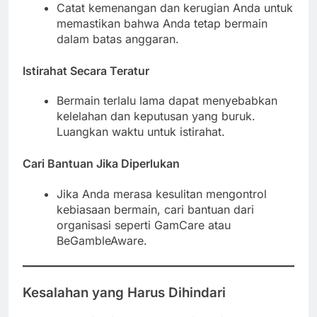
Catat kemenangan dan kerugian Anda untuk
memastikan bahwa Anda tetap bermain
dalam batas anggaran.
Istirahat Secara Teratur
Bermain terlalu lama dapat menyebabkan
kelelahan dan keputusan yang buruk.
Luangkan waktu untuk istirahat.
Cari Bantuan Jika Diperlukan
Jika Anda merasa kesulitan mengontrol
kebiasaan bermain, cari bantuan dari
organisasi seperti GamCare atau
BeGambleAware.
Kesalahan yang Harus Dihindari