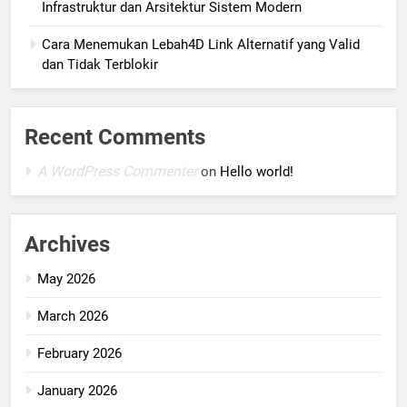
Infrastruktur dan Arsitektur Sistem Modern
Cara Menemukan Lebah4D Link Alternatif yang Valid
dan Tidak Terblokir
Recent Comments
A WordPress Commenter
on
Hello world!
Archives
May 2026
March 2026
February 2026
January 2026