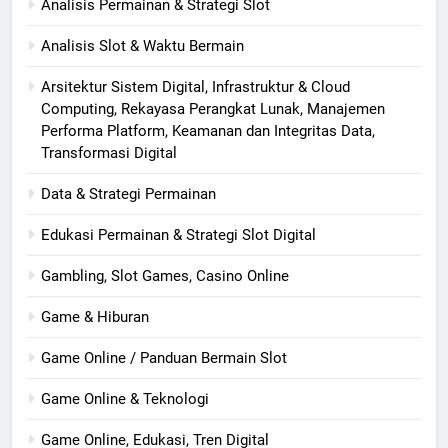
Analisis Permainan & Strategi Slot
Analisis Slot & Waktu Bermain
Arsitektur Sistem Digital, Infrastruktur & Cloud
Computing, Rekayasa Perangkat Lunak, Manajemen
Performa Platform, Keamanan dan Integritas Data,
Transformasi Digital
Data & Strategi Permainan
Edukasi Permainan & Strategi Slot Digital
Gambling, Slot Games, Casino Online
Game & Hiburan
Game Online / Panduan Bermain Slot
Game Online & Teknologi
Game Online, Edukasi, Tren Digital