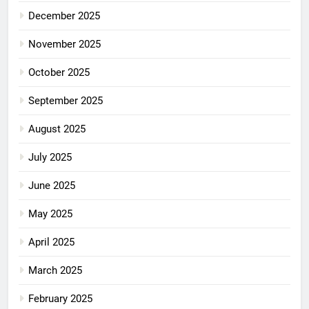
December 2025
November 2025
October 2025
September 2025
August 2025
July 2025
June 2025
May 2025
April 2025
March 2025
February 2025