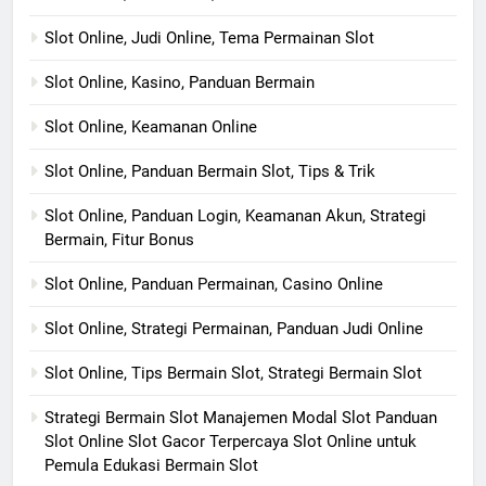
Slot Online, Judi Online, Tema Permainan Slot
Slot Online, Kasino, Panduan Bermain
Slot Online, Keamanan Online
Slot Online, Panduan Bermain Slot, Tips & Trik
Slot Online, Panduan Login, Keamanan Akun, Strategi
Bermain, Fitur Bonus
Slot Online, Panduan Permainan, Casino Online
Slot Online, Strategi Permainan, Panduan Judi Online
Slot Online, Tips Bermain Slot, Strategi Bermain Slot
Strategi Bermain Slot Manajemen Modal Slot Panduan
Slot Online Slot Gacor Terpercaya Slot Online untuk
Pemula Edukasi Bermain Slot