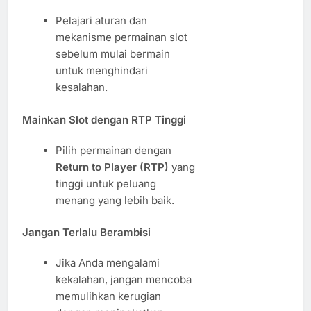
Pelajari aturan dan
mekanisme permainan slot
sebelum mulai bermain
untuk menghindari
kesalahan.
Mainkan Slot dengan RTP Tinggi
Pilih permainan dengan
Return to Player (RTP)
yang
tinggi untuk peluang
menang yang lebih baik.
Jangan Terlalu Berambisi
Jika Anda mengalami
kekalahan, jangan mencoba
memulihkan kerugian