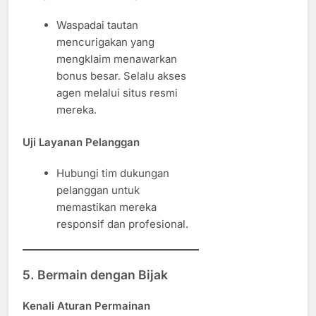
Waspadai tautan
mencurigakan yang
mengklaim menawarkan
bonus besar. Selalu akses
agen melalui situs resmi
mereka.
Uji Layanan Pelanggan
Hubungi tim dukungan
pelanggan untuk
memastikan mereka
responsif dan profesional.
5. Bermain dengan Bijak
Kenali Aturan Permainan