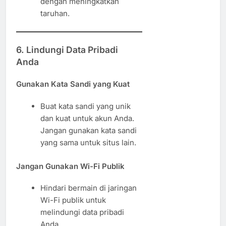
dengan meningkatkan
taruhan.
6. Lindungi Data Pribadi
Anda
Gunakan Kata Sandi yang Kuat
Buat kata sandi yang unik
dan kuat untuk akun Anda.
Jangan gunakan kata sandi
yang sama untuk situs lain.
Jangan Gunakan Wi-Fi Publik
Hindari bermain di jaringan
Wi-Fi publik untuk
melindungi data pribadi
Anda.