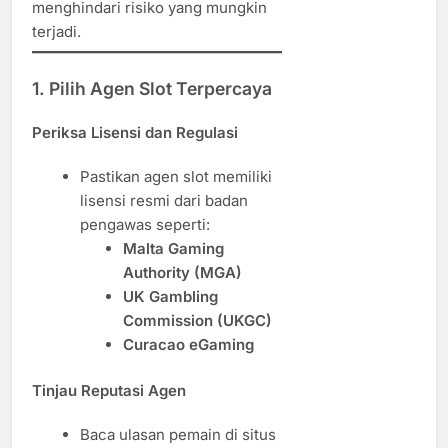
menghindari risiko yang mungkin
terjadi.
1. Pilih Agen Slot Terpercaya
Periksa Lisensi dan Regulasi
Pastikan agen slot memiliki
lisensi resmi dari badan
pengawas seperti:
Malta Gaming
Authority (MGA)
UK Gambling
Commission (UKGC)
Curacao eGaming
Tinjau Reputasi Agen
Baca ulasan pemain di situs