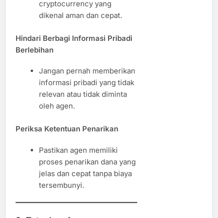
cryptocurrency yang
dikenal aman dan cepat.
Hindari Berbagi Informasi Pribadi
Berlebihan
Jangan pernah memberikan
informasi pribadi yang tidak
relevan atau tidak diminta
oleh agen.
Periksa Ketentuan Penarikan
Pastikan agen memiliki
proses penarikan dana yang
jelas dan cepat tanpa biaya
tersembunyi.