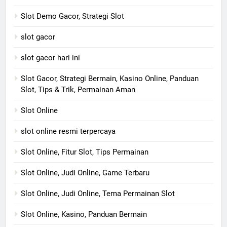
Slot Demo Gacor, Strategi Slot
slot gacor
slot gacor hari ini
Slot Gacor, Strategi Bermain, Kasino Online, Panduan
Slot, Tips & Trik, Permainan Aman
Slot Online
slot online resmi terpercaya
Slot Online, Fitur Slot, Tips Permainan
Slot Online, Judi Online, Game Terbaru
Slot Online, Judi Online, Tema Permainan Slot
Slot Online, Kasino, Panduan Bermain