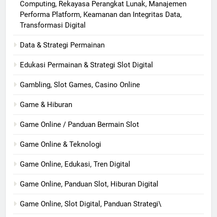
Computing, Rekayasa Perangkat Lunak, Manajemen
Performa Platform, Keamanan dan Integritas Data,
Transformasi Digital
Data & Strategi Permainan
Edukasi Permainan & Strategi Slot Digital
Gambling, Slot Games, Casino Online
Game & Hiburan
Game Online / Panduan Bermain Slot
Game Online & Teknologi
Game Online, Edukasi, Tren Digital
Game Online, Panduan Slot, Hiburan Digital
Game Online, Slot Digital, Panduan Strategi\