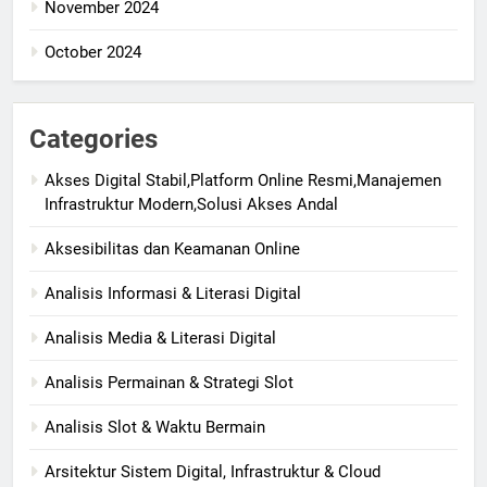
November 2024
October 2024
Categories
Akses Digital Stabil,Platform Online Resmi,Manajemen
Infrastruktur Modern,Solusi Akses Andal
Aksesibilitas dan Keamanan Online
Analisis Informasi & Literasi Digital
Analisis Media & Literasi Digital
Analisis Permainan & Strategi Slot
Analisis Slot & Waktu Bermain
Arsitektur Sistem Digital, Infrastruktur & Cloud