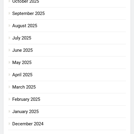
October 2025
September 2025
August 2025
July 2025
June 2025
May 2025
April 2025
March 2025
February 2025
January 2025
December 2024