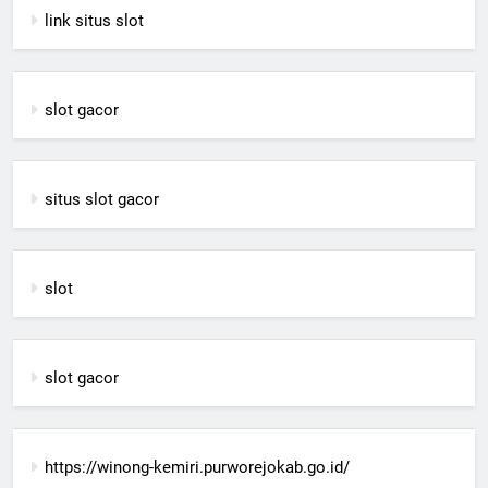
link situs slot
slot gacor
situs slot gacor
slot
slot gacor
https://winong-kemiri.purworejokab.go.id/