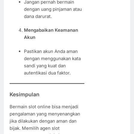
Jangan pernah bermain
dengan uang pinjaman atau
dana darurat.
Mengabaikan Keamanan
Akun
Pastikan akun Anda aman
dengan menggunakan kata
sandi yang kuat dan
autentikasi dua faktor.
Kesimpulan
Bermain slot online bisa menjadi
pengalaman yang menyenangkan
jika dilakukan dengan aman dan
bijak. Memilih agen slot