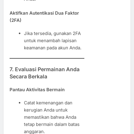
Aktifkan Autentikasi Dua Faktor
(2FA)
Jika tersedia, gunakan 2FA
untuk menambah lapisan
keamanan pada akun Anda.
7. Evaluasi Permainan Anda
Secara Berkala
Pantau Aktivitas Bermain
Catat kemenangan dan
kerugian Anda untuk
memastikan bahwa Anda
tetap bermain dalam batas
anggaran.