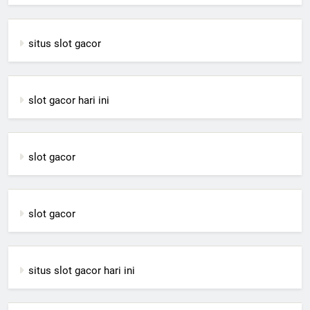
situs slot gacor
slot gacor hari ini
slot gacor
slot gacor
situs slot gacor hari ini