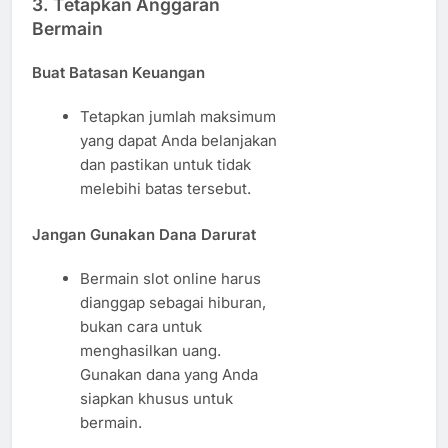
3. Tetapkan Anggaran
Bermain
Buat Batasan Keuangan
Tetapkan jumlah maksimum
yang dapat Anda belanjakan
dan pastikan untuk tidak
melebihi batas tersebut.
Jangan Gunakan Dana Darurat
Bermain slot online harus
dianggap sebagai hiburan,
bukan cara untuk
menghasilkan uang.
Gunakan dana yang Anda
siapkan khusus untuk
bermain.