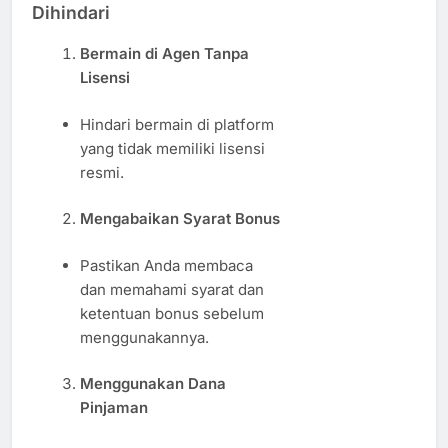
Dihindari
Bermain di Agen Tanpa
Lisensi
Hindari bermain di platform
yang tidak memiliki lisensi
resmi.
Mengabaikan Syarat Bonus
Pastikan Anda membaca
dan memahami syarat dan
ketentuan bonus sebelum
menggunakannya.
Menggunakan Dana
Pinjaman