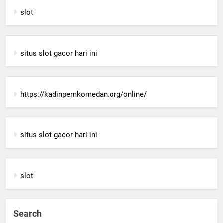
slot
situs slot gacor hari ini
https://kadinpemkomedan.org/online/
situs slot gacor hari ini
slot
Search