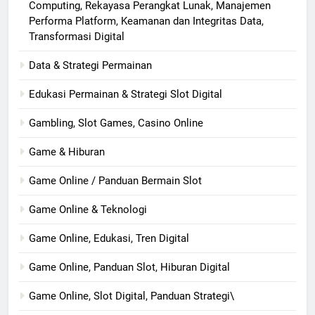
Computing, Rekayasa Perangkat Lunak, Manajemen
Performa Platform, Keamanan dan Integritas Data,
Transformasi Digital
Data & Strategi Permainan
Edukasi Permainan & Strategi Slot Digital
Gambling, Slot Games, Casino Online
Game & Hiburan
Game Online / Panduan Bermain Slot
Game Online & Teknologi
Game Online, Edukasi, Tren Digital
Game Online, Panduan Slot, Hiburan Digital
Game Online, Slot Digital, Panduan Strategi\