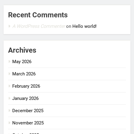
Recent Comments
A WordPress Commenter
on
Hello world!
Archives
May 2026
March 2026
February 2026
January 2026
December 2025
November 2025