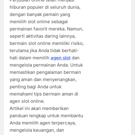
hiburan populer di seluruh dunia,
dengan banyak pemain yang
memilih slot online sebagai
permainan favorit mereka. Namun,
seperti aktivitas daring lainnya,
bermain slot online memiliki risiko,
terutama jika Anda tidak berhati-
hati dalam memilih
agen slot
dan
mengelola permainan Anda. Untuk
memastikan pengalaman bermain
yang aman dan menyenangkan,
penting bagi Anda untuk
memahami tips bermain aman di
agen slot online.
Artikel ini akan memberikan
panduan lengkap untuk membantu
Anda memilih agen terpercaya,
mengelola keuangan, dan