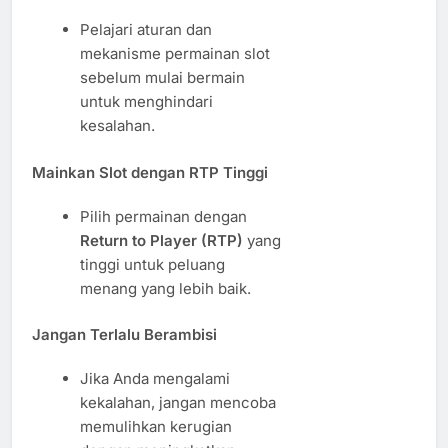
Pelajari aturan dan
mekanisme permainan slot
sebelum mulai bermain
untuk menghindari
kesalahan.
Mainkan Slot dengan RTP Tinggi
Pilih permainan dengan
Return to Player (RTP)
yang
tinggi untuk peluang
menang yang lebih baik.
Jangan Terlalu Berambisi
Jika Anda mengalami
kekalahan, jangan mencoba
memulihkan kerugian