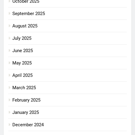
October 2025
September 2025
August 2025
July 2025
June 2025
May 2025
April 2025
March 2025
February 2025
January 2025
December 2024