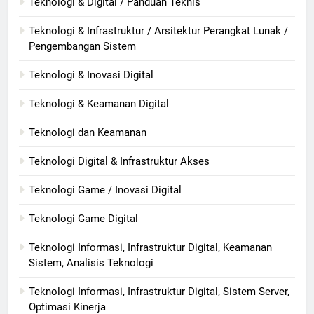
Teknologi & Digital / Panduan Teknis
Teknologi & Infrastruktur / Arsitektur Perangkat Lunak /
Pengembangan Sistem
Teknologi & Inovasi Digital
Teknologi & Keamanan Digital
Teknologi dan Keamanan
Teknologi Digital & Infrastruktur Akses
Teknologi Game / Inovasi Digital
Teknologi Game Digital
Teknologi Informasi, Infrastruktur Digital, Keamanan
Sistem, Analisis Teknologi
Teknologi Informasi, Infrastruktur Digital, Sistem Server,
Optimasi Kinerja