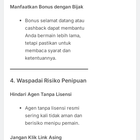
Manfaatkan Bonus dengan Bijak
Bonus selamat datang atau
cashback dapat membantu
Anda bermain lebih lama,
tetapi pastikan untuk
membaca syarat dan
ketentuannya.
4. Waspadai Risiko Penipuan
Hindari Agen Tanpa Lisensi
Agen tanpa lisensi resmi
sering kali tidak aman dan
berisiko menipu pemain.
Jangan Klik Link Asing