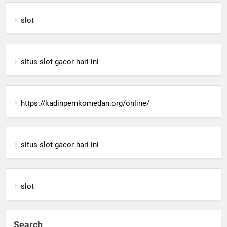
slot
situs slot gacor hari ini
https://kadinpemkomedan.org/online/
situs slot gacor hari ini
slot
Search