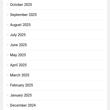
October 2025
September 2025
August 2025
July 2025
June 2025
May 2025
April 2025
March 2025
February 2025
January 2025
December 2024