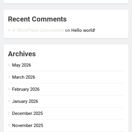
Recent Comments
A WordPress Commenter
on
Hello world!
Archives
May 2026
March 2026
February 2026
January 2026
December 2025
November 2025