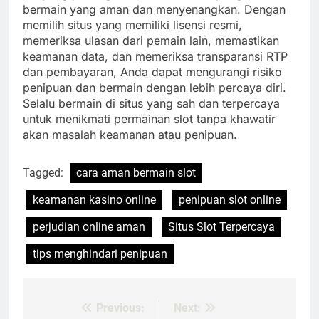
bermain yang aman dan menyenangkan. Dengan
memilih situs yang memiliki lisensi resmi,
memeriksa ulasan dari pemain lain, memastikan
keamanan data, dan memeriksa transparansi RTP
dan pembayaran, Anda dapat mengurangi risiko
penipuan dan bermain dengan lebih percaya diri.
Selalu bermain di situs yang sah dan terpercaya
untuk menikmati permainan slot tanpa khawatir
akan masalah keamanan atau penipuan.
Tagged:
cara aman bermain slot
keamanan kasino online
penipuan slot online
perjudian online aman
Situs Slot Terpercaya
tips menghindari penipuan
Previous:
Next:
Post