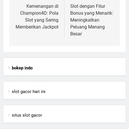
navigation
Kemenangan di
Slot dengan Fitur
Champion4D: Pola
Bonus yang Menarik:
Slot yang Sering
Meningkatkan
Memberikan Jackpot
Peluang Menang
Besar
bokep indo
slot gacor hari ini
situs slot gacor