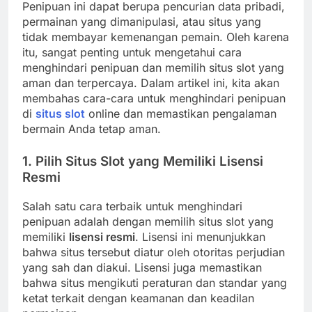
Penipuan ini dapat berupa pencurian data pribadi,
permainan yang dimanipulasi, atau situs yang
tidak membayar kemenangan pemain. Oleh karena
itu, sangat penting untuk mengetahui cara
menghindari penipuan dan memilih situs slot yang
aman dan terpercaya. Dalam artikel ini, kita akan
membahas cara-cara untuk menghindari penipuan
di
situs slot
online dan memastikan pengalaman
bermain Anda tetap aman.
1.
Pilih Situs Slot yang Memiliki Lisensi
Resmi
Salah satu cara terbaik untuk menghindari
penipuan adalah dengan memilih situs slot yang
memiliki
lisensi resmi
. Lisensi ini menunjukkan
bahwa situs tersebut diatur oleh otoritas perjudian
yang sah dan diakui. Lisensi juga memastikan
bahwa situs mengikuti peraturan dan standar yang
ketat terkait dengan keamanan dan keadilan