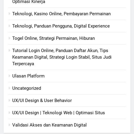
Optimasi Kinerja
Teknologi, Kasino Online, Pembayaran Permainan
Teknologi, Panduan Pengguna, Digital Experience
Togel Online, Strategi Permainan, Hiburan
Tutorial Login Online, Panduan Daftar Akun, Tips
Keamanan Digital, Strategi Login Stabil, Situs Judi
Terpercaya
Ulasan Platform
Uncategorized
UX/UI Design & User Behavior
UX/UI Design | Teknologi Web | Optimasi Situs
Validasi Akses dan Keamanan Digital