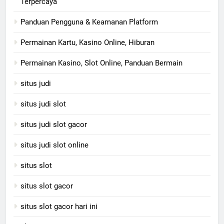
Terpercaya
Panduan Pengguna & Keamanan Platform
Permainan Kartu, Kasino Online, Hiburan
Permainan Kasino, Slot Online, Panduan Bermain
situs judi
situs judi slot
situs judi slot gacor
situs judi slot online
situs slot
situs slot gacor
situs slot gacor hari ini