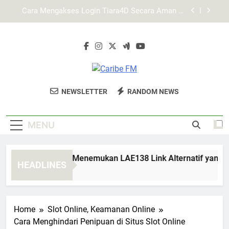
Platform Resmi
Skip
Peran Media Teknologi dalam Mendorong Inovasi
to
di Era Digital
content
Studi Struktur Teknologi Digital pada Lebah4D:
Fondasi Infrastruktur dan Arsitektur Sistem
Modern
Langkah Mudah Menemukan LAE138 Link
Alternatif yang Valid dan Aman
Caribe FM
Cara Mengakses Login Tiara4D Secara Aman di
Nikmati Musik Terbaik Dari Karibia
Platform Resmi
NEWSLETTER
RANDOM NEWS
Bersama Caribe FM, Stasiun Radio
Peran Media Teknologi dalam Mendorong Inovasi
Yang Menghadirkan Beragam Genre
di Era Digital
MENU
Musik.
Studi Struktur Teknologi Digital pada Lebah4D:
Fondasi Infrastruktur dan Arsitektur Sistem
Modern
Langkah Mudah Menemukan LAE138 Link Alternatif yang Val
HEADLINES
3 Months Ago
Home
Slot Online, Keamanan Online
Cara Menghindari Penipuan di Situs Slot Online