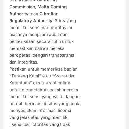
Commission
,
Malta Gaming
Authority
, dan
Gibraltar
Regulatory Authority
. Situs yang
memiliki lisensi dari otoritas ini
biasanya menjalani audit dan
pemeriksaan secara rutin untuk
memastikan bahwa mereka
beroperasi dengan transparansi
dan integritas.
Pastikan untuk memeriksa bagian
“Tentang Kami” atau “Syarat dan
Ketentuan” di situs slot online
untuk mengetahui apakah mereka
memiliki lisensi yang valid. Jangan
pernah bermain di situs yang tidak
menyediakan informasi lisensi
yang jelas atau yang memiliki
lisensi dari otoritas yang tidak