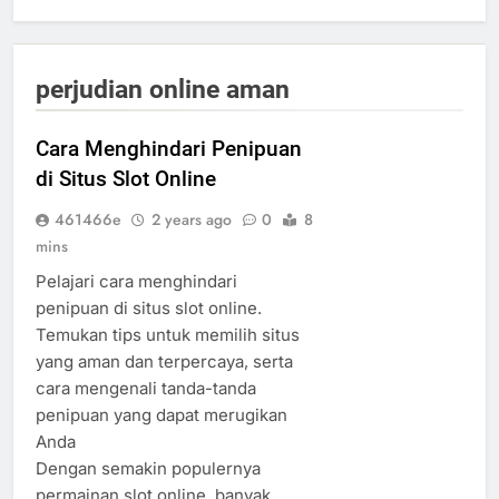
perjudian online aman
Cara Menghindari Penipuan
di Situs Slot Online
461466e
2 years ago
0
8
mins
Pelajari cara menghindari
penipuan di situs slot online.
Temukan tips untuk memilih situs
yang aman dan terpercaya, serta
cara mengenali tanda-tanda
penipuan yang dapat merugikan
Anda
Dengan semakin populernya
permainan slot online, banyak