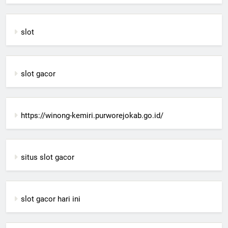
slot
slot gacor
https://winong-kemiri.purworejokab.go.id/
situs slot gacor
slot gacor hari ini