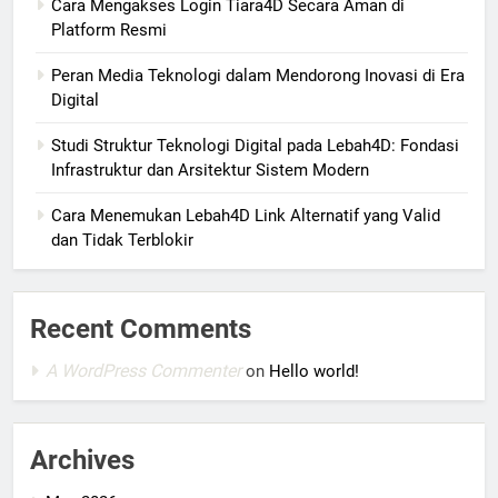
Cara Mengakses Login Tiara4D Secara Aman di
Platform Resmi
Peran Media Teknologi dalam Mendorong Inovasi di Era
Digital
Studi Struktur Teknologi Digital pada Lebah4D: Fondasi
Infrastruktur dan Arsitektur Sistem Modern
Cara Menemukan Lebah4D Link Alternatif yang Valid
dan Tidak Terblokir
Recent Comments
A WordPress Commenter
on
Hello world!
Archives