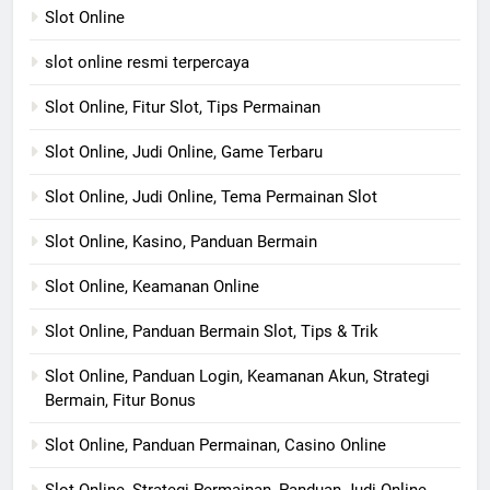
Slot Online
slot online resmi terpercaya
Slot Online, Fitur Slot, Tips Permainan
Slot Online, Judi Online, Game Terbaru
Slot Online, Judi Online, Tema Permainan Slot
Slot Online, Kasino, Panduan Bermain
Slot Online, Keamanan Online
Slot Online, Panduan Bermain Slot, Tips & Trik
Slot Online, Panduan Login, Keamanan Akun, Strategi
Bermain, Fitur Bonus
Slot Online, Panduan Permainan, Casino Online
Slot Online, Strategi Permainan, Panduan Judi Online