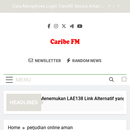
Skip
Peran Media Teknologi dalam Mendorong Inovasi
to
di Era Digital
content
Studi Struktur Teknologi Digital pada Lebah4D:
Fondasi Infrastruktur dan Arsitektur Sistem
Modern
Langkah Mudah Menemukan LAE138 Link
Alternatif yang Valid dan Aman
Cara Mengakses Login Tiara4D Secara Aman di
Platform Resmi
Caribe FM
Nikmati Musik Terbaik Dari Karibia
Peran Media Teknologi dalam Mendorong Inovasi
NEWSLETTER
RANDOM NEWS
di Era Digital
Bersama Caribe FM, Stasiun Radio Yang
Studi Struktur Teknologi Digital pada Lebah4D:
Menghadirkan Beragam Genre Musik.
Fondasi Infrastruktur dan Arsitektur Sistem
MENU
Modern
angkah Mudah Menemukan LAE138 Link Alternatif yang Vali
HEADLINES
 Months Ago
Home
perjudian online aman