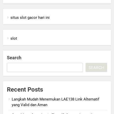
situs slot gacor hari ini
slot
Search
SEARCH
Recent Posts
Langkah Mudah Menemukan LAE138 Link Alternatif
yang Valid dan Aman