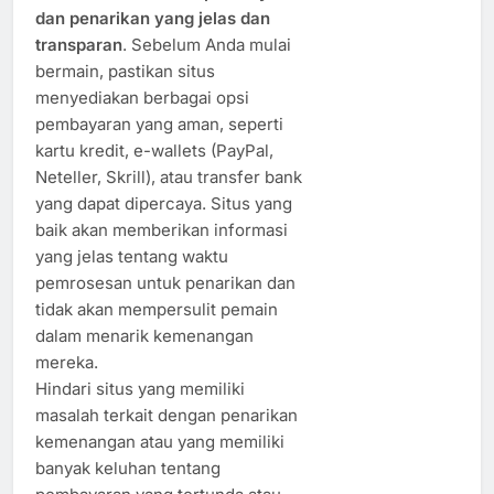
dan penarikan yang jelas dan
transparan
. Sebelum Anda mulai
bermain, pastikan situs
menyediakan berbagai opsi
pembayaran yang aman, seperti
kartu kredit, e-wallets (PayPal,
Neteller, Skrill), atau transfer bank
yang dapat dipercaya. Situs yang
baik akan memberikan informasi
yang jelas tentang waktu
pemrosesan untuk penarikan dan
tidak akan mempersulit pemain
dalam menarik kemenangan
mereka.
Hindari situs yang memiliki
masalah terkait dengan penarikan
kemenangan atau yang memiliki
banyak keluhan tentang