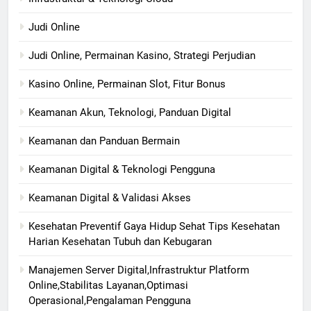
Judi Online
Judi Online, Permainan Kasino, Strategi Perjudian
Kasino Online, Permainan Slot, Fitur Bonus
Keamanan Akun, Teknologi, Panduan Digital
Keamanan dan Panduan Bermain
Keamanan Digital & Teknologi Pengguna
Keamanan Digital & Validasi Akses
Kesehatan Preventif Gaya Hidup Sehat Tips Kesehatan
Harian Kesehatan Tubuh dan Kebugaran
Manajemen Server Digital,Infrastruktur Platform
Online,Stabilitas Layanan,Optimasi
Operasional,Pengalaman Pengguna