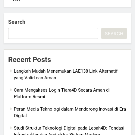
Search
SEARCH
Recent Posts
Langkah Mudah Menemukan LAE138 Link Alternatif
yang Valid dan Aman
Cara Mengakses Login Tiara4D Secara Aman di
Platform Resmi
Peran Media Teknologi dalam Mendorong Inovasi di Era
Digital
Studi Struktur Teknologi Digital pada Lebah4D: Fondasi
Infrastruktur dan Arsitektur Sistem Modern