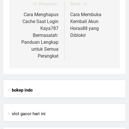
Previous:
Next:
Post
navigation
Cara Menghapus
Cara Membuka
Cache Saat Login
Kembali Akun
Kaya787
Horas88 yang
Bermasalah:
Diblokir
Panduan Lengkap
untuk Semua
Perangkat
bokep indo
slot gacor hari ini