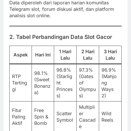
Data diperoleh dari laporan harian komunitas
Telegram slot, forum diskusi aktif, dan platform
analisis slot online.
2. Tabel Perbandingan Data Slot Gacor
1 Hari
2 Hari
3 Hari
Aspek
Hari Ini
Lalu
Lalu
Lalu
96.8%
97.3%
96.9%
98.1%
RTP
(Starlig
(Gates
(Mahjo
(Sweet
Terting
ht
of
ng
Bonanz
gi
Princes
Olympu
Ways
a)
s)
s)
2)
Multipli
Fitur
Free
Scatter
er
Wild
Paling
Spin &
Symbol
Cascad
Reels
Aktif
Bomb
e