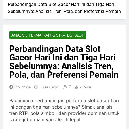
Perbandingan Data Slot Gacor Hari Ini dan Tiga Hari
Sebelumnya: Analisis Tren, Pola, dan Preferensi Pemain
ANALISIS PERMAINAN & STRATEGI SLOT
Perbandingan Data Slot
Gacor Hari Ini dan Tiga Hari
Sebelumnya: Analisis Tren,
Pola, dan Preferensi Pemain
0
461466e
1 Year Ago
6 Mins
Bagaimana perbandingan performa slot gacor hari
ini dengan tiga hari sebelumnya? Simak analisis
tren RTP, pola simbol, dan provider dominan untuk
strategi bermain yang lebih tepat.