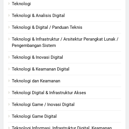
Teknologi
Teknologi & Analisis Digital
Teknologi & Digital / Panduan Teknis
Teknologi & Infrastruktur / Arsitektur Perangkat Lunak /
Pengembangan Sistem
Teknologi & Inovasi Digital
Teknologi & Keamanan Digital
Teknologi dan Keamanan
Teknologi Digital & Infrastruktur Akses
Teknologi Game / Inovasi Digital
Teknologi Game Digital
Teknologi Informasi, Infrastruktur Digital, Keamanan