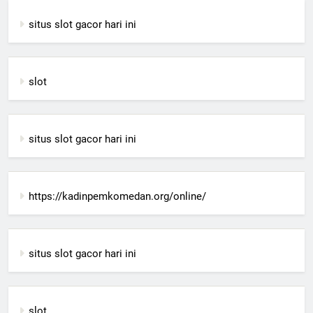
situs slot gacor hari ini
slot
situs slot gacor hari ini
https://kadinpemkomedan.org/online/
situs slot gacor hari ini
slot