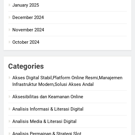
January 2025
December 2024
November 2024
October 2024
Categories
Akses Digital Stabil,Platform Online Resmi,Manajemen
Infrastruktur Modern,Solusi Akses Andal
Aksesibilitas dan Keamanan Online
Analisis Informasi & Literasi Digital
Analisis Media & Literasi Digital
Analisis Permainan & Strategi Slot