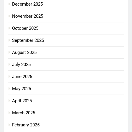
December 2025
November 2025
October 2025
September 2025
August 2025
July 2025
June 2025
May 2025
April 2025
March 2025
February 2025