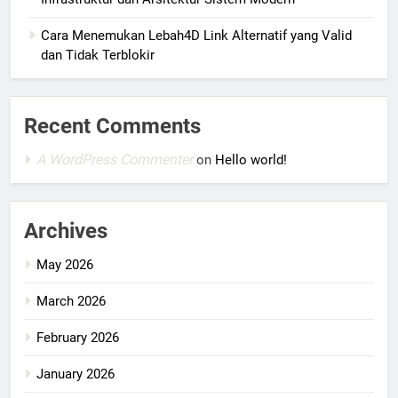
Cara Menemukan Lebah4D Link Alternatif yang Valid
dan Tidak Terblokir
Recent Comments
A WordPress Commenter
on
Hello world!
Archives
May 2026
March 2026
February 2026
January 2026