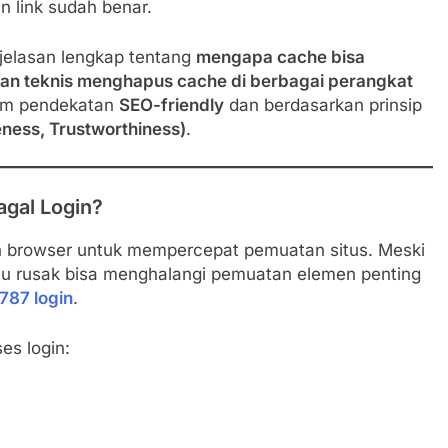
an link sudah benar.
jelasan lengkap tentang
mengapa cache bisa
an teknis menghapus cache di berbagai perangkat
lam pendekatan
SEO-friendly
dan berdasarkan prinsip
eness, Trustworthiness)
.
gal Login?
 browser untuk mempercepat pemuatan situs. Meski
au rusak bisa menghalangi pemuatan elemen penting
787 login
.
es login: