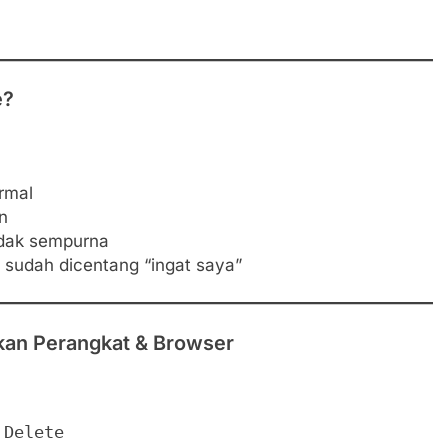
e?
rmal
n
idak sempurna
i sudah dicentang “ingat saya”
an Perangkat & Browser
 Delete