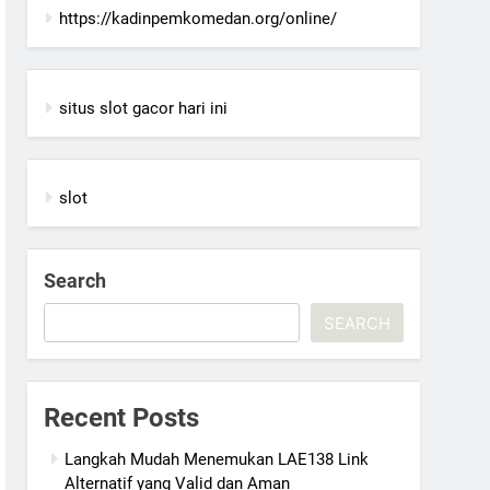
https://kadinpemkomedan.org/online/
situs slot gacor hari ini
slot
Search
SEARCH
Recent Posts
Langkah Mudah Menemukan LAE138 Link
Alternatif yang Valid dan Aman