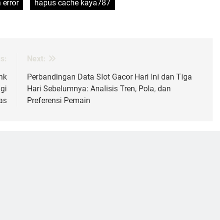
 error
hapus cache kaya787
s:
Next:
nk
Perbandingan Data Slot Gacor Hari Ini dan Tiga
gi
Hari Sebelumnya: Analisis Tren, Pola, dan
as
Preferensi Pemain