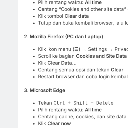
Pilih rentang waktu:
All time
Centang “Cookies and other site data”
Klik tombol
Clear data
Tutup dan buka kembali browser, lalu 
2.
Mozilla Firefox (PC dan Laptop)
Klik ikon menu (☰) → Settings → Priva
Scroll ke bagian
Cookies and Site Data
Klik
Clear Data…
Centang semua opsi dan tekan
Clear
Restart browser dan coba login kembal
3.
Microsoft Edge
Tekan
Ctrl + Shift + Delete
Pilih rentang waktu:
All time
Centang cache, cookies, dan site data
Klik
Clear now