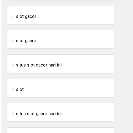
slot gacor
slot gacor
situs slot gacor hari ini
slot
situs slot gacor hari ini