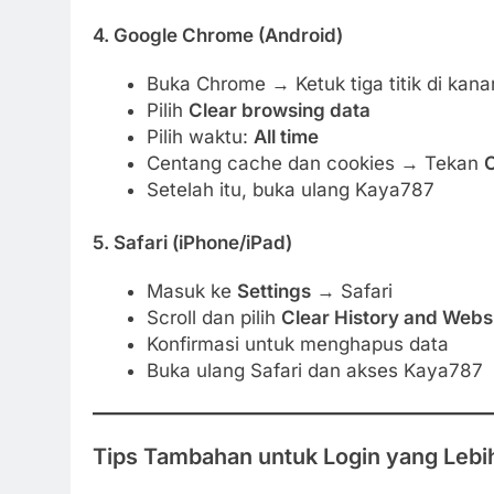
4.
Google Chrome (Android)
Buka Chrome → Ketuk tiga titik di kana
Pilih
Clear browsing data
Pilih waktu:
All time
Centang cache dan cookies → Tekan
C
Setelah itu, buka ulang Kaya787
5.
Safari (iPhone/iPad)
Masuk ke
Settings
→ Safari
Scroll dan pilih
Clear History and Webs
Konfirmasi untuk menghapus data
Buka ulang Safari dan akses Kaya787
Tips Tambahan untuk Login yang Lebih