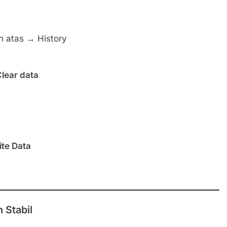
n atas → History
lear data
ite Data
 Stabil