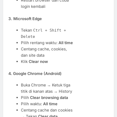
Restart browser dan coba
login kembali
3.
Microsoft Edge
Tekan
Ctrl + Shift +
Delete
Pilih rentang waktu:
All time
Centang cache, cookies,
dan site data
Klik
Clear now
4.
Google Chrome (Android)
Buka Chrome → Ketuk tiga
titik di kanan atas → History
Pilih
Clear browsing data
Pilih waktu:
All time
Centang cache dan cookies
→ Tekan
Clear data