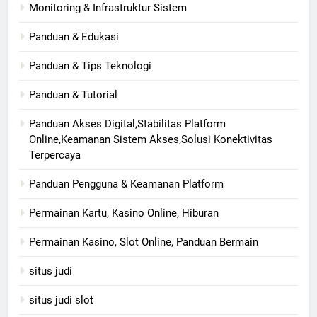
Monitoring & Infrastruktur Sistem
Panduan & Edukasi
Panduan & Tips Teknologi
Panduan & Tutorial
Panduan Akses Digital,Stabilitas Platform
Online,Keamanan Sistem Akses,Solusi Konektivitas
Terpercaya
Panduan Pengguna & Keamanan Platform
Permainan Kartu, Kasino Online, Hiburan
Permainan Kasino, Slot Online, Panduan Bermain
situs judi
situs judi slot