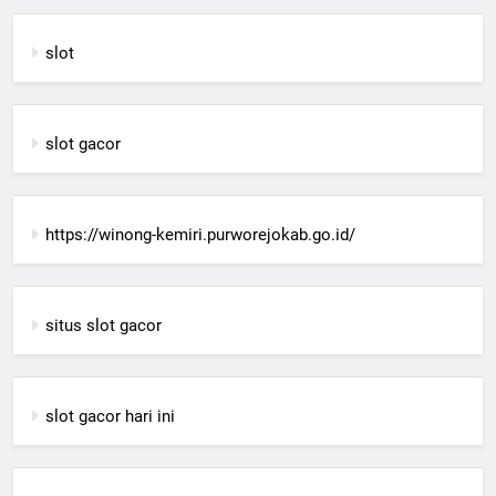
slot
slot gacor
https://winong-kemiri.purworejokab.go.id/
situs slot gacor
slot gacor hari ini