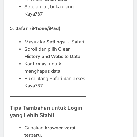
Setelah itu, buka ulang
Kaya787
5.
Safari (iPhone/iPad)
Masuk ke
Settings
→ Safari
Scroll dan pilih
Clear
History and Website Data
Konfirmasi untuk
menghapus data
Buka ulang Safari dan akses
Kaya787
Tips Tambahan untuk Login
yang Lebih Stabil
Gunakan
browser versi
terbaru
.