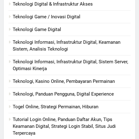
Teknologi Digital & Infrastruktur Akses
Teknologi Game / Inovasi Digital
Teknologi Game Digital
Teknologi Informasi, Infrastruktur Digital, Keamanan
Sistem, Analisis Teknologi
Teknologi Informasi, Infrastruktur Digital, Sistem Server,
Optimasi Kinerja
Teknologi, Kasino Online, Pembayaran Permainan
Teknologi, Panduan Pengguna, Digital Experience
Togel Online, Strategi Permainan, Hiburan
Tutorial Login Online, Panduan Daftar Akun, Tips
Keamanan Digital, Strategi Login Stabil, Situs Judi
Terpercaya