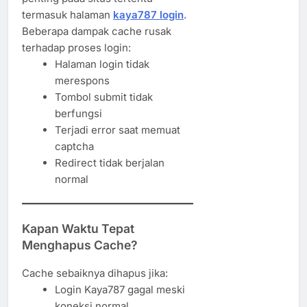
termasuk halaman
kaya787 login
.
Beberapa dampak cache rusak
terhadap proses login:
Halaman login tidak
merespons
Tombol submit tidak
berfungsi
Terjadi error saat memuat
captcha
Redirect tidak berjalan
normal
Kapan Waktu Tepat
Menghapus Cache?
Cache sebaiknya dihapus jika:
Login Kaya787 gagal meski
koneksi normal