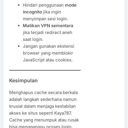
Hindari penggunaan
mode
incognito
jika ingin
menyimpan sesi login.
Matikan VPN sementara
jika terjadi redirect aneh
saat login.
Jangan gunakan ekstensi
browser yang memblokir
JavaScript atau cookies.
Kesimpulan
Menghapus cache secara berkala
adalah langkah sederhana namun
krusial dalam menjaga kestabilan
akses ke situs seperti Kaya787.
Cache yang menumpuk atau rusak
bisa mengganggu proses login,