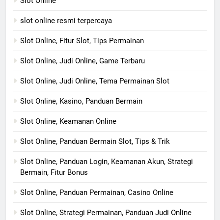
Slot Online
slot online resmi terpercaya
Slot Online, Fitur Slot, Tips Permainan
Slot Online, Judi Online, Game Terbaru
Slot Online, Judi Online, Tema Permainan Slot
Slot Online, Kasino, Panduan Bermain
Slot Online, Keamanan Online
Slot Online, Panduan Bermain Slot, Tips & Trik
Slot Online, Panduan Login, Keamanan Akun, Strategi
Bermain, Fitur Bonus
Slot Online, Panduan Permainan, Casino Online
Slot Online, Strategi Permainan, Panduan Judi Online