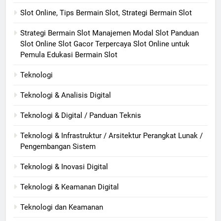
Slot Online, Tips Bermain Slot, Strategi Bermain Slot
Strategi Bermain Slot Manajemen Modal Slot Panduan
Slot Online Slot Gacor Terpercaya Slot Online untuk
Pemula Edukasi Bermain Slot
Teknologi
Teknologi & Analisis Digital
Teknologi & Digital / Panduan Teknis
Teknologi & Infrastruktur / Arsitektur Perangkat Lunak /
Pengembangan Sistem
Teknologi & Inovasi Digital
Teknologi & Keamanan Digital
Teknologi dan Keamanan