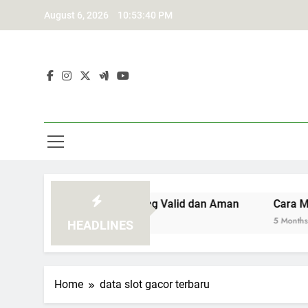
Skip
August 6, 2026
10:53:41 PM
to
content
Car
Nikmati M
k Alternatif yang Valid dan Aman
Cara Mengakses Lo
5 Months Ago
HEADLINES
Home
data slot gacor terbaru