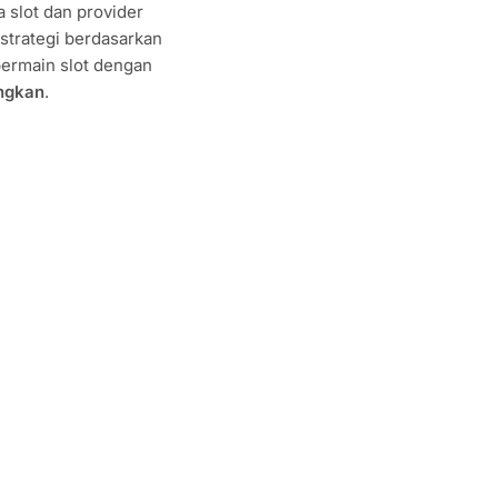
a slot dan provider
trategi berdasarkan
 bermain slot dengan
ungkan
.