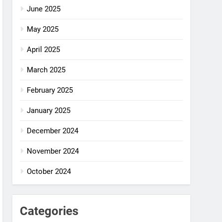
June 2025
May 2025
April 2025
March 2025
February 2025
January 2025
December 2024
November 2024
October 2024
Categories