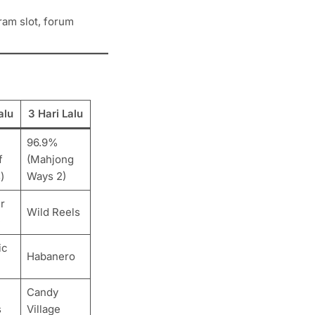
ram slot, forum
alu
3 Hari Lalu
96.9%
f
(Mahjong
)
Ways 2)
r
Wild Reels
e
ic
Habanero
Candy
s
Village