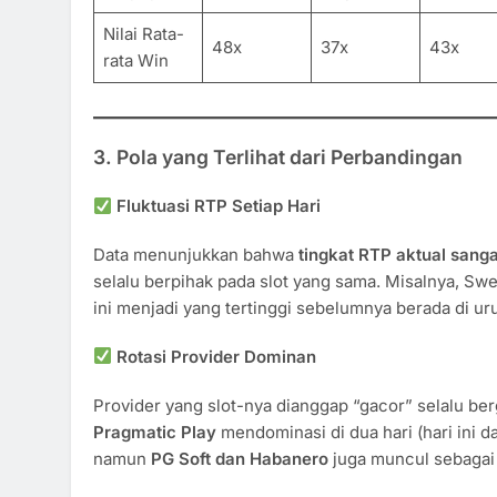
Nilai Rata-
48x
37x
43x
rata Win
3. Pola yang Terlihat dari Perbandingan
Fluktuasi RTP Setiap Hari
Data menunjukkan bahwa
tingkat RTP aktual sangat
selalu berpihak pada slot yang sama. Misalnya, Sw
ini menjadi yang tertinggi sebelumnya berada di ur
Rotasi Provider Dominan
Provider yang slot-nya dianggap “gacor” selalu berga
Pragmatic Play
mendominasi di dua hari (hari ini da
namun
PG Soft dan Habanero
juga muncul sebagai a