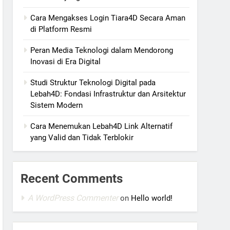
Cara Mengakses Login Tiara4D Secara Aman
di Platform Resmi
Peran Media Teknologi dalam Mendorong
Inovasi di Era Digital
Studi Struktur Teknologi Digital pada
Lebah4D: Fondasi Infrastruktur dan Arsitektur
Sistem Modern
Cara Menemukan Lebah4D Link Alternatif
yang Valid dan Tidak Terblokir
Recent Comments
A WordPress Commenter
on
Hello world!