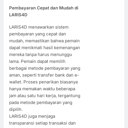
Pembayaran Cepat dan Mudah di
LARIS4D
LARIS4D menawarkan sistem
pembayaran yang cepat dan
mudah, memastikan bahwa pemain
dapat menikmati hasil kemenangan
mereka tanpa harus menunggu
lama. Pemain dapat memilih
berbagai metode pembayaran yang
aman, seperti transfer bank dan e-
wallet. Proses penarikan biasanya
hanya memakan waktu beberapa
jam atau satu hari kerja, tergantung
pada metode pembayaran yang
dipilih.
LARIS4D juga menjaga
transparansi setiap transaksi dan