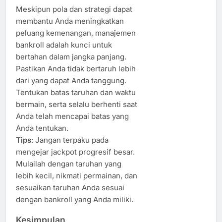
Meskipun pola dan strategi dapat
membantu Anda meningkatkan
peluang kemenangan, manajemen
bankroll adalah kunci untuk
bertahan dalam jangka panjang.
Pastikan Anda tidak bertaruh lebih
dari yang dapat Anda tanggung.
Tentukan batas taruhan dan waktu
bermain, serta selalu berhenti saat
Anda telah mencapai batas yang
Anda tentukan.
Tips
: Jangan terpaku pada
mengejar jackpot progresif besar.
Mulailah dengan taruhan yang
lebih kecil, nikmati permainan, dan
sesuaikan taruhan Anda sesuai
dengan bankroll yang Anda miliki.
Kesimpulan