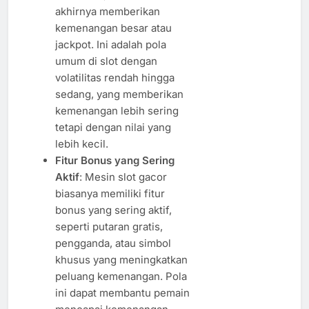
akhirnya memberikan
kemenangan besar atau
jackpot. Ini adalah pola
umum di slot dengan
volatilitas rendah hingga
sedang, yang memberikan
kemenangan lebih sering
tetapi dengan nilai yang
lebih kecil.
Fitur Bonus yang Sering
Aktif
: Mesin slot gacor
biasanya memiliki fitur
bonus yang sering aktif,
seperti putaran gratis,
pengganda, atau simbol
khusus yang meningkatkan
peluang kemenangan. Pola
ini dapat membantu pemain