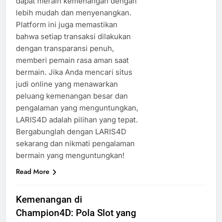
dapat meraih kemenangan dengan
lebih mudah dan menyenangkan.
Platform ini juga memastikan
bahwa setiap transaksi dilakukan
dengan transparansi penuh,
memberi pemain rasa aman saat
bermain. Jika Anda mencari situs
judi online yang menawarkan
peluang kemenangan besar dan
pengalaman yang menguntungkan,
LARIS4D adalah pilihan yang tepat.
Bergabunglah dengan LARIS4D
sekarang dan nikmati pengalaman
bermain yang menguntungkan!
Read More
Kemenangan di
Champion4D: Pola Slot yang