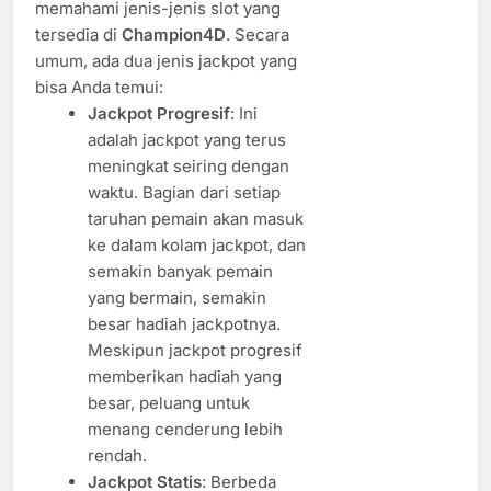
memahami jenis-jenis slot yang
tersedia di
Champion4D
. Secara
umum, ada dua jenis jackpot yang
bisa Anda temui:
Jackpot Progresif
: Ini
adalah jackpot yang terus
meningkat seiring dengan
waktu. Bagian dari setiap
taruhan pemain akan masuk
ke dalam kolam jackpot, dan
semakin banyak pemain
yang bermain, semakin
besar hadiah jackpotnya.
Meskipun jackpot progresif
memberikan hadiah yang
besar, peluang untuk
menang cenderung lebih
rendah.
Jackpot Statis
: Berbeda