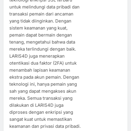
untuk melindungi data pribadi dan
transaksi pemain dari ancaman
yang tidak diinginkan. Dengan
sistem keamanan yang kuat,
pemain dapat bermain dengan
tenang, mengetahui bahwa data
mereka terlindungi dengan baik.
LARIS4D juga menerapkan
otentikasi dua faktor (2FA) untuk
menambah lapisan keamanan
ekstra pada akun pemain. Dengan
teknologi ini, hanya pemain yang
sah yang dapat mengakses akun
mereka. Semua transaksi yang
dilakukan di LARIS4D juga
diproses dengan enkripsi yang
sangat kuat untuk memastikan
keamanan dan privasi data pribadi.