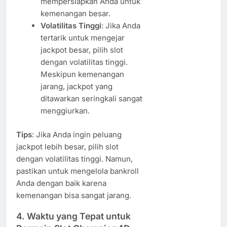
mempersiapkan Anda untuk
kemenangan besar.
Volatilitas Tinggi
: Jika Anda
tertarik untuk mengejar
jackpot besar, pilih slot
dengan volatilitas tinggi.
Meskipun kemenangan
jarang, jackpot yang
ditawarkan seringkali sangat
menggiurkan.
Tips
: Jika Anda ingin peluang
jackpot lebih besar, pilih slot
dengan volatilitas tinggi. Namun,
pastikan untuk mengelola bankroll
Anda dengan baik karena
kemenangan bisa sangat jarang.
4.
Waktu yang Tepat untuk