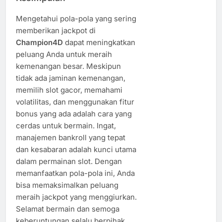
Mengetahui pola-pola yang sering
memberikan jackpot di
Champion4D
dapat meningkatkan
peluang Anda untuk meraih
kemenangan besar. Meskipun
tidak ada jaminan kemenangan,
memilih slot gacor, memahami
volatilitas, dan menggunakan fitur
bonus yang ada adalah cara yang
cerdas untuk bermain. Ingat,
manajemen bankroll yang tepat
dan kesabaran adalah kunci utama
dalam permainan slot. Dengan
memanfaatkan pola-pola ini, Anda
bisa memaksimalkan peluang
meraih jackpot yang menggiurkan.
Selamat bermain dan semoga
keberuntungan selalu berpihak