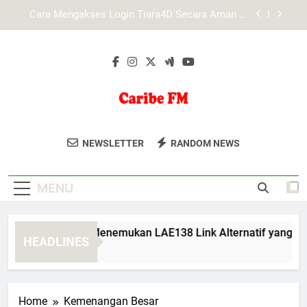
Skip
Peran Media Teknologi dalam Mendorong Inovasi
to
di Era Digital
content
Studi Struktur Teknologi Digital pada Lebah4D:
Fondasi Infrastruktur dan Arsitektur Sistem
Modern
Langkah Mudah Menemukan LAE138 Link
Alternatif yang Valid dan Aman
Cara Mengakses Login Tiara4D Secara Aman di
Platform Resmi
Caribe FM
Nikmati Musik Terbaik Dari Karibia
Peran Media Teknologi dalam Mendorong Inovasi
NEWSLETTER
RANDOM NEWS
di Era Digital
Bersama Caribe FM, Stasiun Radio Yang
Studi Struktur Teknologi Digital pada Lebah4D:
Menghadirkan Beragam Genre Musik.
Fondasi Infrastruktur dan Arsitektur Sistem
MENU
Modern
ngkah Mudah Menemukan LAE138 Link Alternatif yang Valid
HEADLINES
Months Ago
Home
Kemenangan Besar