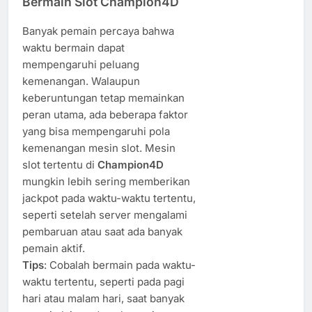
Bermain Slot Champion4D
Banyak pemain percaya bahwa
waktu bermain dapat
mempengaruhi peluang
kemenangan. Walaupun
keberuntungan tetap memainkan
peran utama, ada beberapa faktor
yang bisa mempengaruhi pola
kemenangan mesin slot. Mesin
slot tertentu di
Champion4D
mungkin lebih sering memberikan
jackpot pada waktu-waktu tertentu,
seperti setelah server mengalami
pembaruan atau saat ada banyak
pemain aktif.
Tips
: Cobalah bermain pada waktu-
waktu tertentu, seperti pada pagi
hari atau malam hari, saat banyak