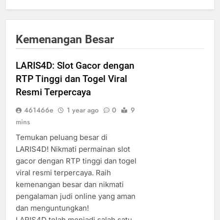
Kemenangan Besar
LARIS4D: Slot Gacor dengan
RTP Tinggi dan Togel Viral
Resmi Terpercaya
461466e
1 year ago
0
9
mins
Temukan peluang besar di
LARIS4D! Nikmati permainan slot
gacor dengan RTP tinggi dan togel
viral resmi terpercaya. Raih
kemenangan besar dan nikmati
pengalaman judi online yang aman
dan menguntungkan!
LARIS4D telah menjadi salah satu