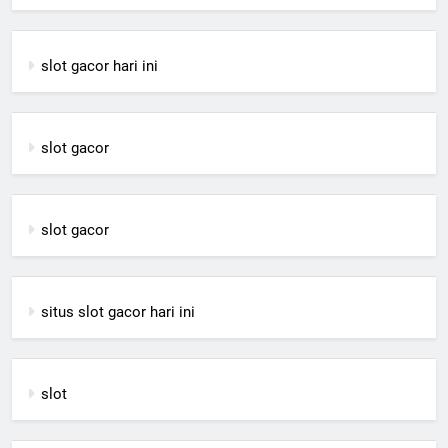
slot gacor hari ini
slot gacor
slot gacor
situs slot gacor hari ini
slot