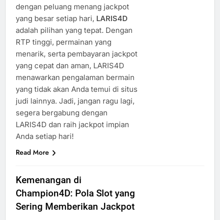
dengan peluang menang jackpot
yang besar setiap hari,
LARIS4D
adalah pilihan yang tepat. Dengan
RTP tinggi, permainan yang
menarik, serta pembayaran jackpot
yang cepat dan aman, LARIS4D
menawarkan pengalaman bermain
yang tidak akan Anda temui di situs
judi lainnya. Jadi, jangan ragu lagi,
segera bergabung dengan
LARIS4D dan raih jackpot impian
Anda setiap hari!
Read More
Kemenangan di
Champion4D: Pola Slot yang
Sering Memberikan Jackpot