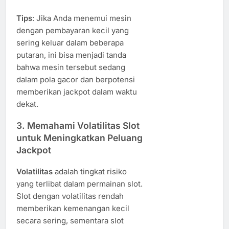
Tips
: Jika Anda menemui mesin
dengan pembayaran kecil yang
sering keluar dalam beberapa
putaran, ini bisa menjadi tanda
bahwa mesin tersebut sedang
dalam pola gacor dan berpotensi
memberikan jackpot dalam waktu
dekat.
3.
Memahami Volatilitas Slot
untuk Meningkatkan Peluang
Jackpot
Volatilitas
adalah tingkat risiko
yang terlibat dalam permainan slot.
Slot dengan volatilitas rendah
memberikan kemenangan kecil
secara sering, sementara slot