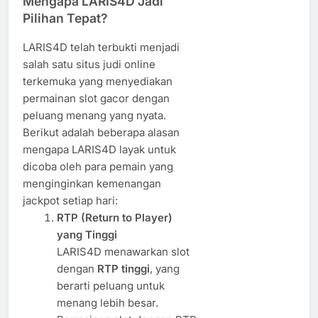
Mengapa LARIS4D Jadi
Pilihan Tepat?
LARIS4D telah terbukti menjadi
salah satu situs judi online
terkemuka yang menyediakan
permainan slot gacor dengan
peluang menang yang nyata.
Berikut adalah beberapa alasan
mengapa LARIS4D layak untuk
dicoba oleh para pemain yang
menginginkan kemenangan
jackpot setiap hari:
RTP (Return to Player)
yang Tinggi
LARIS4D menawarkan slot
dengan
RTP tinggi
, yang
berarti peluang untuk
menang lebih besar.