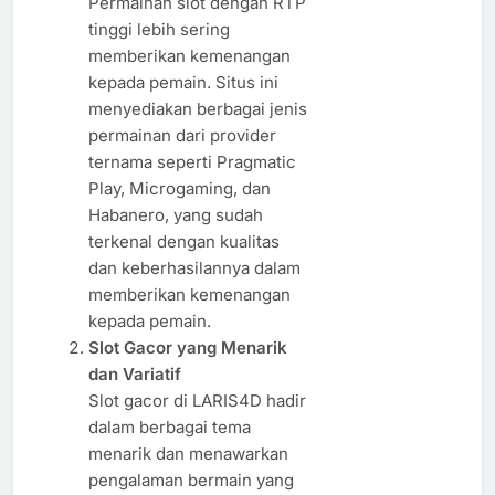
Permainan slot dengan RTP
tinggi lebih sering
memberikan kemenangan
kepada pemain. Situs ini
menyediakan berbagai jenis
permainan dari provider
ternama seperti Pragmatic
Play, Microgaming, dan
Habanero, yang sudah
terkenal dengan kualitas
dan keberhasilannya dalam
memberikan kemenangan
kepada pemain.
Slot Gacor yang Menarik
dan Variatif
Slot gacor di LARIS4D hadir
dalam berbagai tema
menarik dan menawarkan
pengalaman bermain yang