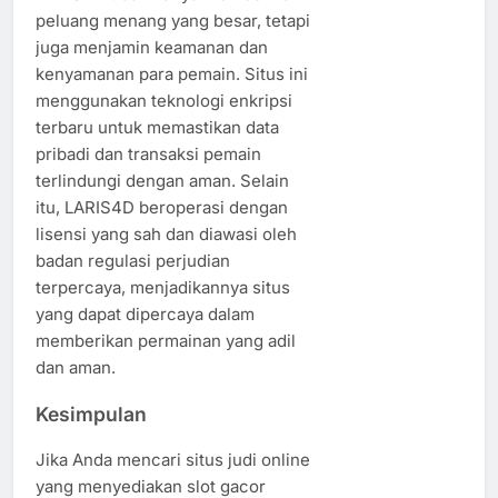
peluang menang yang besar, tetapi
juga menjamin keamanan dan
kenyamanan para pemain. Situs ini
menggunakan teknologi enkripsi
terbaru untuk memastikan data
pribadi dan transaksi pemain
terlindungi dengan aman. Selain
itu, LARIS4D beroperasi dengan
lisensi yang sah dan diawasi oleh
badan regulasi perjudian
terpercaya, menjadikannya situs
yang dapat dipercaya dalam
memberikan permainan yang adil
dan aman.
Kesimpulan
Jika Anda mencari situs judi online
yang menyediakan slot gacor