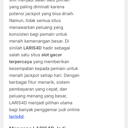
yang paling diminati karena
potensi jackpot yang bisa diraih.
Namun, tidak semua situs
menawarkan peluang yang
konsisten bagi pemain untuk
meraih kemenangan besar. Di
sinilah
LARIS4D
hadir sebagai
salah satu situs
slot gacor
terpercaya
yang memberikan
kesempatan kepada pemain untuk
meraih jackpot setiap hari. Dengan
berbagai fitur menarik, sistem
pembayaran yang cepat, dan
peluang menang yang besar,
LARIS4D menjadi pilihan utama
bagi banyak penggemar judi online
laris4d
.