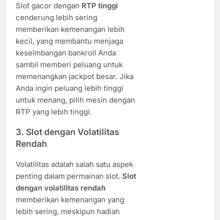
Slot gacor dengan
RTP tinggi
cenderung lebih sering
memberikan kemenangan lebih
kecil, yang membantu menjaga
keseimbangan bankroll Anda
sambil memberi peluang untuk
memenangkan jackpot besar. Jika
Anda ingin peluang lebih tinggi
untuk menang, pilih mesin dengan
RTP yang lebih tinggi.
3.
Slot dengan Volatilitas
Rendah
Volatilitas adalah salah satu aspek
penting dalam permainan slot.
Slot
dengan volatilitas rendah
memberikan kemenangan yang
lebih sering, meskipun hadiah