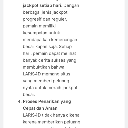
jackpot setiap hari
. Dengan
berbagai jenis jackpot
progresif dan reguler,
pemain memiliki
kesempatan untuk
mendapatkan kemenangan
besar kapan saja. Setiap
hari, pemain dapat melihat
banyak cerita sukses yang
membuktikan bahwa
LARIS4D memang situs
yang memberi peluang
nyata untuk meraih jackpot
besar.
Proses Penarikan yang
Cepat dan Aman
LARIS4D tidak hanya dikenal
karena memberikan peluang