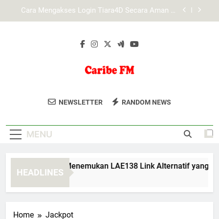
Skip
Peran Media Teknologi dalam Mendorong Inovasi
to
di Era Digital
content
Studi Struktur Teknologi Digital pada Lebah4D:
Fondasi Infrastruktur dan Arsitektur Sistem
Modern
Langkah Mudah Menemukan LAE138 Link
Alternatif yang Valid dan Aman
Cara Mengakses Login Tiara4D Secara Aman di
Platform Resmi
Caribe FM
Nikmati Musik Terbaik Dari Karibia
Peran Media Teknologi dalam Mendorong Inovasi
NEWSLETTER
RANDOM NEWS
di Era Digital
Bersama Caribe FM, Stasiun Radio Yang
Studi Struktur Teknologi Digital pada Lebah4D:
Menghadirkan Beragam Genre Musik.
Fondasi Infrastruktur dan Arsitektur Sistem
MENU
Modern
ngkah Mudah Menemukan LAE138 Link Alternatif yang Valid
HEADLINES
Months Ago
Home
Jackpot