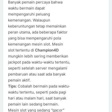
Banyak pemain percaya bahwa
waktu bermain dapat
mempengaruhi peluang
kemenangan. Walaupun
keberuntungan tetap memainkan
peran utama, ada beberapa faktor
yang bisa mempengaruhi pola
kemenangan mesin slot. Mesin
slot tertentu di
Champion4D
mungkin lebih sering memberikan
jackpot pada waktu-waktu tertentu,
seperti setelah server mengalami
pembaruan atau saat ada banyak
pemain aktif.
Tips
: Cobalah bermain pada waktu-
waktu tertentu, seperti pada pagi
hari atau malam hari, saat banyak
pemain lain sedang bermain.
Mesin slot yang sedang “gacor”