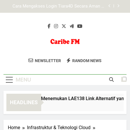
Skip
Cara Mengakses Login Tiara4D Secara Aman di
Platform Resmi
to
content
Peran Media Teknologi dalam Mendorong Inovasi
di Era Digital
Studi Struktur Teknologi Digital pada Lebah4D:
Fondasi Infrastruktur dan Arsitektur Sistem
Modern
Langkah Mudah Menemukan LAE138 Link
Alternatif yang Valid dan Aman
Caribe FM
Cara Mengakses Login Tiara4D Secara Aman di
Nikmati Musik Terbaik Dari Karibia
Platform Resmi
NEWSLETTER
RANDOM NEWS
Bersama Caribe FM, Stasiun Radio Yang
Peran Media Teknologi dalam Mendorong Inovasi
Menghadirkan Beragam Genre Musik.
di Era Digital
MENU
Studi Struktur Teknologi Digital pada Lebah4D:
Fondasi Infrastruktur dan Arsitektur Sistem
Modern
Langkah Mudah Menemukan LAE138 Link Alternatif yang Val
HEADLINES
3 Months Ago
Home
Infrastruktur & Teknologi Cloud