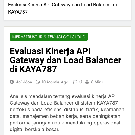
Evaluasi Kinerja API Gateway dan Load Balancer di
KAYA787
INFRASTRUKTUR & TEKNOLOGI CLOUD
Evaluasi Kinerja API
Gateway dan Load Balancer
di KAYA787
0
461466e
10 Months Ago
8 Mins
Analisis mendalam tentang evaluasi kinerja API
Gateway dan Load Balancer di sistem KAYA787,
berfokus pada efisiensi distribusi trafik, keamanan
data, manajemen beban kerja, serta peningkatan
performa jaringan untuk mendukung operasional
digital berskala besar.