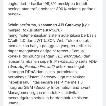
tingkat keberhasilan 99,8% meskipun terjadi
peningkatan trafik sebesar 300% selama periode
puncak.
Selain performa,
keamanan API Gateway
juga
menjadi fokus utama.KAYA787
mengimplementasikan sistem autentikasi berbasis
OAuth 2.0 dan JWT (JSON Web Token) untuk
memastikan hanya pengguna yang terverifikasi
dapat mengakses endpoint tertentu.Semua
koneksi dilindungi dengan
TLS encryption
dan
lapisan tambahan seperti
IP whitelisting
serta
WAF
(Web Application Firewall)
untuk mencegah
serangan DDoS dan injeksi permintaan
berbahaya.Sistem Gateway juga melakukan
inspeksi lalu lintas secara real-time melalui
integrasi SIEM (Security Information and Event
Management) guna mendeteksi aktivitas
mencurigakan sebelum berdampak ke sistem
utama.