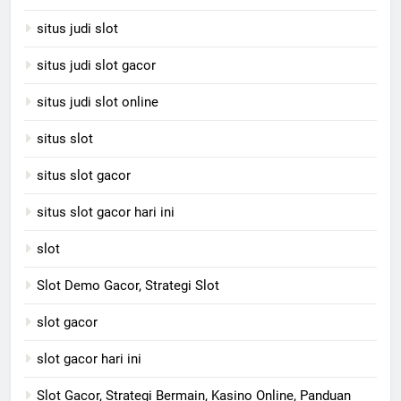
situs judi slot
situs judi slot gacor
situs judi slot online
situs slot
situs slot gacor
situs slot gacor hari ini
slot
Slot Demo Gacor, Strategi Slot
slot gacor
slot gacor hari ini
Slot Gacor, Strategi Bermain, Kasino Online, Panduan