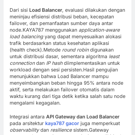
Dari sisi
Load Balancer
, evaluasi dilakukan dengan
meninjau efisiensi distribusi beban, kecepatan
failover, dan pemanfaatan sumber daya antar
node.KAYA787 menggunakan
application-aware
load balancing
yang dapat menyesuaikan alokasi
trafik berdasarkan status kesehatan aplikasi
(health check).Metode
round robin
digunakan
untuk distribusi dasar, sementara algoritma
least
connection
dan
IP hash
diimplementasikan untuk
workload dengan sesi persisten.Hasil pengujian
menunjukkan bahwa Load Balancer mampu
menyeimbangkan beban hingga 95% antara node
aktif, serta melakukan failover otomatis dalam
waktu kurang dari tiga detik ketika salah satu node
mengalami kegagalan.
Integrasi antara
API Gateway dan Load Balancer
pada arsitektur
kaya787 gacor
juga memperkuat
observability
dan
resilience
sistem.Gateway