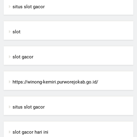
situs slot gacor
slot
slot gacor
https://winong-kemiri.purworejokab.go.id/
situs slot gacor
slot gacor hari ini