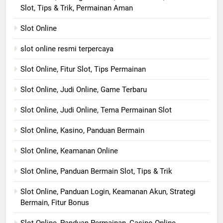
Slot, Tips & Trik, Permainan Aman
Slot Online
slot online resmi terpercaya
Slot Online, Fitur Slot, Tips Permainan
Slot Online, Judi Online, Game Terbaru
Slot Online, Judi Online, Tema Permainan Slot
Slot Online, Kasino, Panduan Bermain
Slot Online, Keamanan Online
Slot Online, Panduan Bermain Slot, Tips & Trik
Slot Online, Panduan Login, Keamanan Akun, Strategi
Bermain, Fitur Bonus
Slot Online, Panduan Permainan, Casino Online