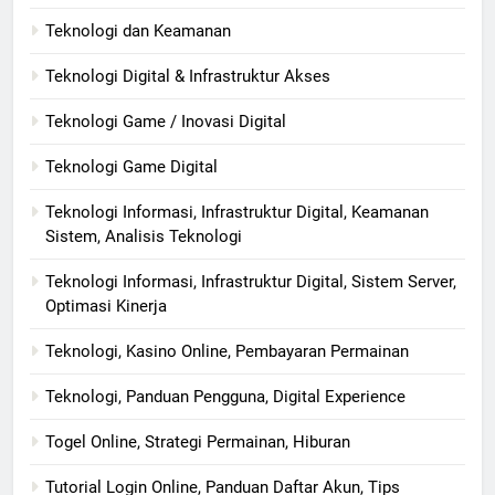
Teknologi dan Keamanan
Teknologi Digital & Infrastruktur Akses
Teknologi Game / Inovasi Digital
Teknologi Game Digital
Teknologi Informasi, Infrastruktur Digital, Keamanan
Sistem, Analisis Teknologi
Teknologi Informasi, Infrastruktur Digital, Sistem Server,
Optimasi Kinerja
Teknologi, Kasino Online, Pembayaran Permainan
Teknologi, Panduan Pengguna, Digital Experience
Togel Online, Strategi Permainan, Hiburan
Tutorial Login Online, Panduan Daftar Akun, Tips