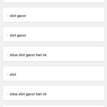
slot gacor
slot gacor
situs slot gacor hari ini
slot
situs slot gacor hari ini