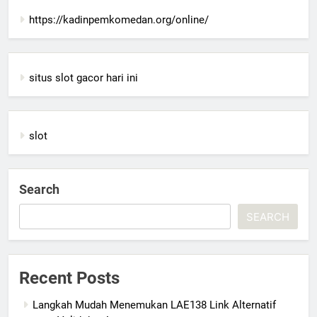
https://kadinpemkomedan.org/online/
situs slot gacor hari ini
slot
Search
SEARCH
Recent Posts
Langkah Mudah Menemukan LAE138 Link Alternatif