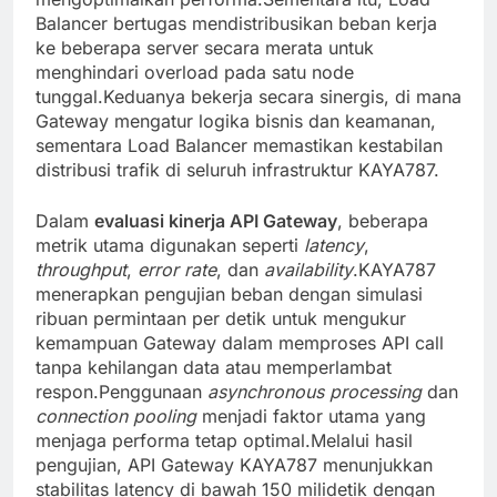
Balancer bertugas mendistribusikan beban kerja
ke beberapa server secara merata untuk
menghindari overload pada satu node
tunggal.Keduanya bekerja secara sinergis, di mana
Gateway mengatur logika bisnis dan keamanan,
sementara Load Balancer memastikan kestabilan
distribusi trafik di seluruh infrastruktur KAYA787.
Dalam
evaluasi kinerja API Gateway
, beberapa
metrik utama digunakan seperti
latency
,
throughput
,
error rate
, dan
availability
.KAYA787
menerapkan pengujian beban dengan simulasi
ribuan permintaan per detik untuk mengukur
kemampuan Gateway dalam memproses API call
tanpa kehilangan data atau memperlambat
respon.Penggunaan
asynchronous processing
dan
connection pooling
menjadi faktor utama yang
menjaga performa tetap optimal.Melalui hasil
pengujian, API Gateway KAYA787 menunjukkan
stabilitas latency di bawah 150 milidetik dengan