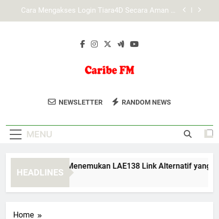
Skip
Peran Media Teknologi dalam Mendorong Inovasi
to
di Era Digital
content
Studi Struktur Teknologi Digital pada Lebah4D:
Fondasi Infrastruktur dan Arsitektur Sistem
Modern
Langkah Mudah Menemukan LAE138 Link
Alternatif yang Valid dan Aman
Cara Mengakses Login Tiara4D Secara Aman di
Platform Resmi
Caribe FM
Nikmati Musik Terbaik Dari Karibia
Peran Media Teknologi dalam Mendorong Inovasi
NEWSLETTER
RANDOM NEWS
di Era Digital
Bersama Caribe FM, Stasiun Radio Yang
Studi Struktur Teknologi Digital pada Lebah4D:
Menghadirkan Beragam Genre Musik.
Fondasi Infrastruktur dan Arsitektur Sistem
MENU
Modern
angkah Mudah Menemukan LAE138 Link Alternatif yang Vali
HEADLINES
 Months Ago
Home