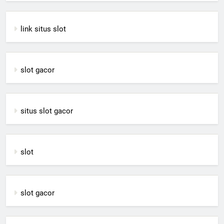
link situs slot
slot gacor
situs slot gacor
slot
slot gacor