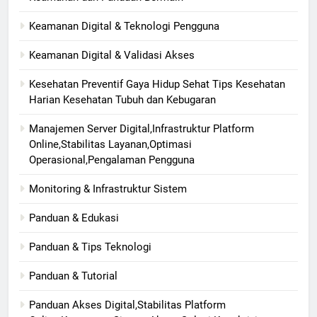
Keamanan Digital & Teknologi Pengguna
Keamanan Digital & Validasi Akses
Kesehatan Preventif Gaya Hidup Sehat Tips Kesehatan
Harian Kesehatan Tubuh dan Kebugaran
Manajemen Server Digital,Infrastruktur Platform
Online,Stabilitas Layanan,Optimasi
Operasional,Pengalaman Pengguna
Monitoring & Infrastruktur Sistem
Panduan & Edukasi
Panduan & Tips Teknologi
Panduan & Tutorial
Panduan Akses Digital,Stabilitas Platform