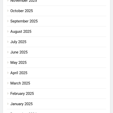
November 2025
October 2025
September 2025
August 2025
July 2025
June 2025
May 2025
April 2025
March 2025
February 2025
January 2025