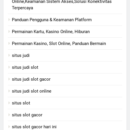
Online,Keamanan Sistem Akses,Solusi Konektivitas
Terpercaya
Panduan Pengguna & Keamanan Platform
Permainan Kartu, Kasino Online, Hiburan
Permainan Kasino, Slot Online, Panduan Bermain
situs judi
situs judi slot
situs judi slot gacor
situs judi slot online
situs slot
situs slot gacor
situs slot gacor hari ini