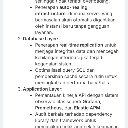
sehingga tidak terjadi overloading.
Penerapan
auto-healing
infrastructure
, di mana server yang
bermasalah akan otomatis digantikan
oleh instansi baru tanpa gangguan
layanan.
Database Layer:
Penerapan
real-time replication
untuk
menjaga integritas data dan mencegah
kehilangan informasi jika terjadi
kegagalan sistem.
Optimalisasi query SQL dan
pembersihan cache secara rutin untuk
meningkatkan performa baca/tulis.
Application Layer:
Pemantauan kinerja API dengan sistem
observabilitas seperti
Grafana
,
Prometheus
, dan
Elastic APM
.
Audit berkala terhadap dependency
library dan framework untuk
memastikan tidak ada celah keamanan