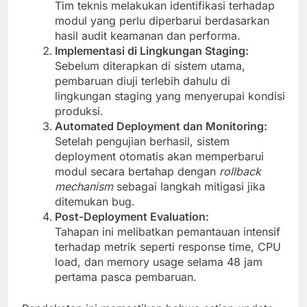
Tim teknis melakukan identifikasi terhadap
modul yang perlu diperbarui berdasarkan
hasil audit keamanan dan performa.
Implementasi di Lingkungan Staging:
Sebelum diterapkan di sistem utama,
pembaruan diuji terlebih dahulu di
lingkungan staging yang menyerupai kondisi
produksi.
Automated Deployment dan Monitoring:
Setelah pengujian berhasil, sistem
deployment otomatis akan memperbarui
modul secara bertahap dengan
rollback
mechanism
sebagai langkah mitigasi jika
ditemukan bug.
Post-Deployment Evaluation:
Tahapan ini melibatkan pemantauan intensif
terhadap metrik seperti response time, CPU
load, dan memory usage selama 48 jam
pertama pasca pembaruan.