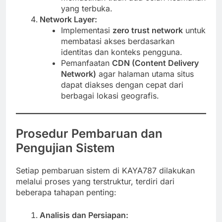
yang terbuka.
Network Layer:
Implementasi
zero trust network
untuk
membatasi akses berdasarkan
identitas dan konteks pengguna.
Pemanfaatan
CDN (Content Delivery
Network)
agar halaman utama situs
dapat diakses dengan cepat dari
berbagai lokasi geografis.
Prosedur Pembaruan dan
Pengujian Sistem
Setiap pembaruan sistem di KAYA787 dilakukan
melalui proses yang terstruktur, terdiri dari
beberapa tahapan penting:
Analisis dan Persiapan: