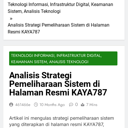
Teknologi Informasi, Infrastruktur Digital, Keamanan
Sistem, Analisis Teknologi
Analisis Strategi Pemeliharaan Sistem di Halaman
Resmi KAYA787
TEKNOLOGI INFORMASI, INFRASTRUKTUR DIGITAL,
KEAMANAN SISTEM, ANALISIS TEKNOLOGI
Analisis Strategi
Pemeliharaan Sistem di
Halaman Resmi KAYA787
0
461466e
10 Months Ago
7 Mins
Artikel ini mengulas strategi pemeliharaan sistem
yang diterapkan di halaman resmi KAYA787,