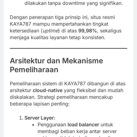
dilakukan tanpa downtime yang signifikan.
Dengan penerapan tiga prinsip ini, situs resmi
KAYA787 mampu mempertahankan tingkat
ketersediaan (
uptime
) di atas
99,98%
, sekaligus
menjaga kualitas layanan tetap konsisten.
Arsitektur dan Mekanisme
Pemeliharaan
Pemeliharaan sistem di KAYA787 dibangun di atas
arsitektur
cloud-native
yang fleksibel dan mudah
diskalakan. Strategi pemeliharaan mencakup
beberapa lapisan penting:
Server Layer:
Penggunaan
load balancer
untuk
membagi beban kerja antar server